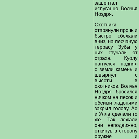
зашептал
испуганно Волчья
Ноздря.
Охотники
отпрянули прочь и
быстро сбежали
вниз, на песчаную
террасу. Зубы у
них стучали от
страха. Куолу
нагнулся, поднял
с земли камень и
швырнул с
высоты в
охотников. Волчья
Ноздря бросился
ничком на песок и
обеими ладонями
закрыл голову. Ао
и Улла сделали то
же. Так лежали
они неподвижно,
откинув в сторону
оружие и