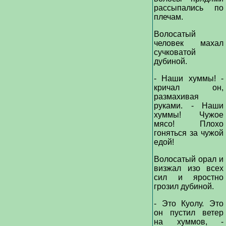
рассыпались по
плечам.
Волосатый
человек махал
сучковатой
дубиной.
- Наши хуммы! -
кричал он,
размахивая
руками. - Наши
хуммы! Чужое
мясо! Плохо
гоняться за чужой
едой!
Волосатый орал и
визжал изо всех
сил и яростно
грозил дубиной.
- Это Куолу. Это
он пустил ветер
на хуммов, -