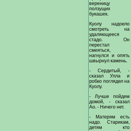
вереницу
ползущих
букашек.
Куолу надоело
смотреть на
удаляющееся
стадо. Он
перестал
смеяться,
нагнулся и опять
швырнул камень.
- Сердитый, -
сказал Улла и
робко поглядел на
Куолу.
- Лучше пойдем
домой, - сказал
Ао. - Ничего нет.
- Матерям есть
надо. Старикам,
детям кто