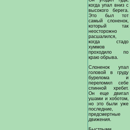
когда упал вниз с
высокого берега.
Это был тот
самый слоненок,
который так
неосторожно
расшалился,
когда стадо
хуммов
проходило по
краю обрыва.
Слоненок упал
головой в груду
бурелома и
переломил себе
спинной хребет.
Он еще двигал
ушами и хоботом,
но это были уже
последние,
предсмертные
движения.
Быстрыми