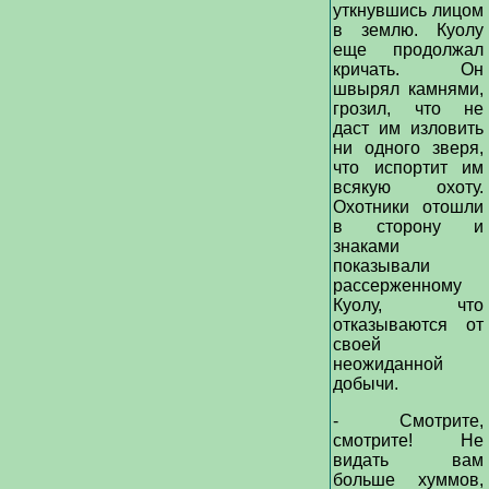
уткнувшись лицом
в землю. Куолу
еще продолжал
кричать. Он
швырял камнями,
грозил, что не
даст им изловить
ни одного зверя,
что испортит им
всякую охоту.
Охотники отошли
в сторону и
знаками
показывали
рассерженному
Куолу, что
отказываются от
своей
неожиданной
добычи.
- Смотрите,
смотрите! Не
видать вам
больше хуммов,