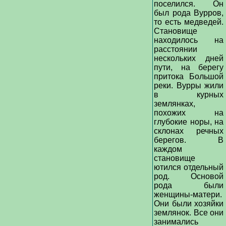
поселился. Он
был рода Вурров,
то есть медведей.
Становище
находилось на
расстоянии
нескольких дней
пути, на берегу
притока Большой
реки. Вурры жили
в курных
землянках,
похожих на
глубокие норы, на
склонах речных
берегов. В
каждом
становище
ютился отдельный
род. Основой
рода были
женщины-матери.
Они были хозяйки
землянок. Все они
занимались