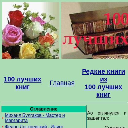
Редкие книги
100 лучших
из
Главная
книг
100 лучших
книг
Оглавление
Ао оглянулся и
Михаил Булгаков - Мастер и
•
зашептал:
Маргарита
•
Федор Достоевский - Идиот
- Смотрите,