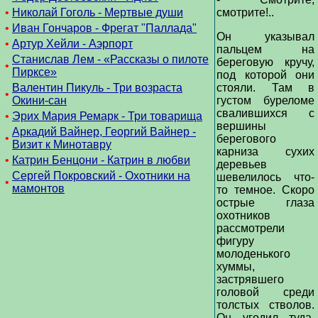
•
Николай Гоголь - Мертвые души
смотрите!..
•
Иван Гончаров - Фрегат "Паллада"
Он указывал
•
Артур Хейли - Аэрпорт
пальцем на
Станислав Лем - «Рассказы о пилоте
береговую кручу,
•
Пирксе»
под которой они
Валентин Пикуль - Три возраста
стояли. Там в
•
Окини-сан
густом буреломе
свалившихся с
•
Эрих Мария Ремарк - Три товарища
вершины
Аркадий Вайнер, Георгий Вайнер -
•
берегового
Визит к Минотавру
карниза сухих
•
Катрин Бенцони - Катрин в любви
деревьев
Сергей Покровский - Охотники на
шевелилось что-
•
мамонтов
то темное. Скоро
острые глаза
охотников
рассмотрели
фигуру
молоденького
хуммы,
застрявшего
головой среди
толстых стволов.
Он угодил туда,