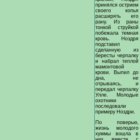
принялся острием
своего копья
расширять его
рану. Из раны
тонкой струйкой
побежала темная
кровь. Ноздря
подставил
сделанную из
бересты черпалку
и набрал теплой
мамонтовой
крови. Выпил до
дна, не
отрываясь, и
передал черпалку
Улле. Молодые
охотники
последовали
примеру Ноздри.
По поверью,
жизнь молодого
хуммы вошла в
них вместе с