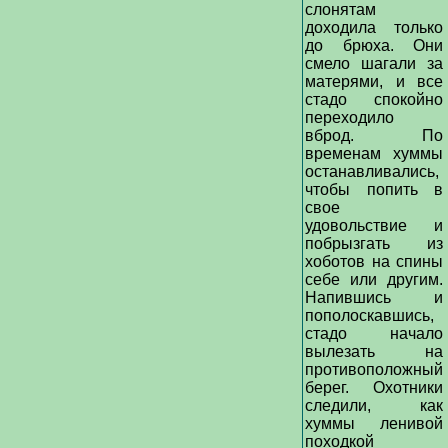
слонятам
доходила только
до брюха. Они
смело шагали за
матерями, и все
стадо спокойно
переходило
вброд. По
временам хуммы
останавливались,
чтобы попить в
свое
удовольствие и
побрызгать из
хоботов на спины
себе или другим.
Напившись и
пополоскавшись,
стадо начало
вылезать на
противоположный
берег. Охотники
следили, как
хуммы ленивой
походкой