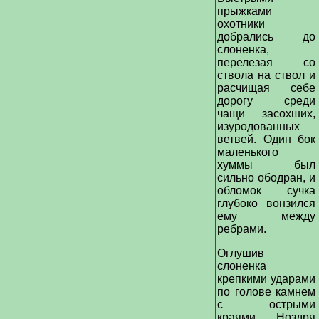
прыжками
охотники
добрались до
слоненка,
перелезая со
ствола на ствол и
расчищая себе
дорогу среди
чащи засохших,
изуродованных
ветвей. Один бок
маленького
хуммы был
сильно ободран, и
обломок сучка
глубоко вонзился
ему между
ребрами.
Оглушив
слоненка
крепкими ударами
по голове камнем
с острыми
краями, Ноздря