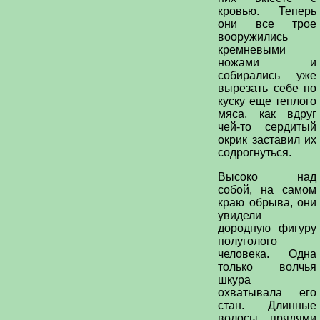
кровью. Теперь
они все трое
вооружились
кремневыми
ножами и
собирались уже
вырезать себе по
куску еще теплого
мяса, как вдруг
чей-то сердитый
окрик заставил их
содрогнуться.
Высоко над
собой, на самом
краю обрыва, они
увидели
дородную фигуру
полуголого
человека. Одна
только волчья
шкура
охватывала его
стан. Длинные
волосы прядями