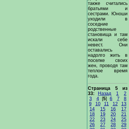
также считались
братьями и
сестрами. Юноши
уходили в
соседние
родственные
становища и там
искали себе
невест. Они
оставались
надолго жить в
поселке своих
жен, проводя там
теплое время
года.
Страница 5 из
33:
Назад
1
2
3
4
[
5
]
6
7
8
9
10
11
12
13
14
15
16
17
18
19
20
21
22
23
24
25
26
27
28
29