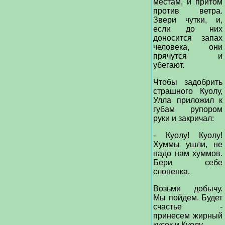
местам, и притом
против ветра.
Звери чутки, и,
если до них
доносится запах
человека, они
прячутся и
убегают.
Чтобы задобрить
страшного Куолу,
Улла приложил к
губам рупором
руки и закричал:
- Куолу! Куолу!
Хуммы ушли, не
надо нам хуммов.
Бери себе
слоненка.
Возьми добычу.
Мы пойдем. Будет
счастье -
принесем жирный
кусок и Куолу.