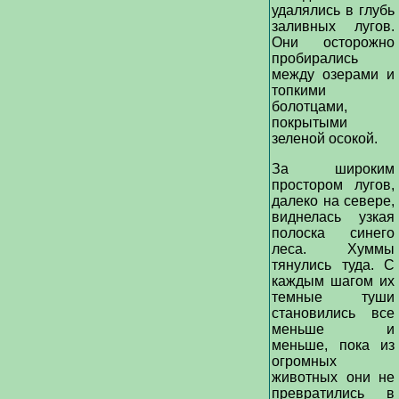
удалялись в глубь
заливных лугов.
Они осторожно
пробирались
между озерами и
топкими
болотцами,
покрытыми
зеленой осокой.
За широким
простором лугов,
далеко на севере,
виднелась узкая
полоска синего
леса. Хуммы
тянулись туда. С
каждым шагом их
темные туши
становились все
меньше и
меньше, пока из
огромных
животных они не
превратились в