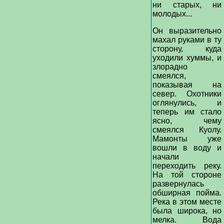
ни старых, ни
молодых...
Он выразительно
махал руками в ту
сторону, куда
уходили хуммы, и
злорадно
смеялся,
показывая на
север. Охотники
оглянулись, и
теперь им стало
ясно, чему
смеялся Куолу.
Мамонты уже
вошли в воду и
начали
переходить реку.
На той стороне
развернулась
обширная пойма.
Река в этом месте
была широка, но
мелка. Вода