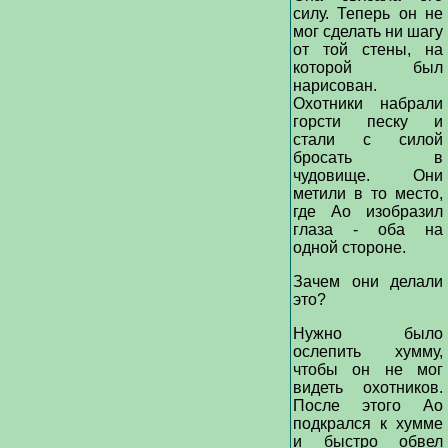
силу. Теперь он не
мог сделать ни шагу
от той стены, на
которой был
нарисован.
Охотники набрали
горсти песку и
стали с силой
бросать в
чудовище. Они
метили в то место,
где Ао изобразил
глаза - оба на
одной стороне.
Зачем они делали
это?
Нужно было
ослепить хумму,
чтобы он не мог
видеть охотников.
После этого Ао
подкрался к хумме
и быстро обвел