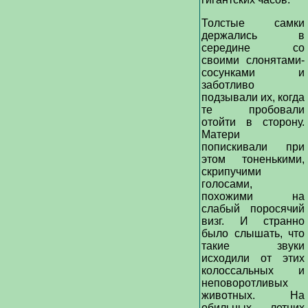
Толстые самки
держались в
середине со
своими слонятами-
сосунками и
заботливо
подзывали их, когда
те пробовали
отойти в сторону.
Матери
попискивали при
этом тоненькими,
скрипучими
голосами,
похожими на
слабый поросячий
визг. И странно
было слышать, что
такие звуки
исходили от этих
колоссальных и
неповоротливых
животных. На
обильных летних