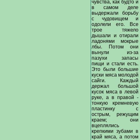
чувства, как будто и
в самом деле
выдержали борьбу
с чудовищем и
одолели его. Все
трое тяжело
дышали и отирали
ладонями мокрые
лбы. Потом они
вынули из-за
пазухи запасы
пищи и стали есть.
Это были большие
куски мяса молодой
сайги. Каждый
держал большой
кусок мяса в левой
руке, а в правой -
тонкую кремневую
пластинку с
острым, режущим
краем; они
вцеплялись
крепкими зубами в
край мяса, а потом