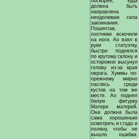
поскорее, куда
должна быть
направлена
неодолимая сила
заклинания.
Пошептав,
охотники вскочили
на ноги. Ао взял в
руки статуэтку,
быстро поднялся
по крутому склону и
осторожно высунул
голову из-за края
оврага. Хуммы по-
прежнему мирно
паслись среди
кустов на том же
месте. Ао поднял
белую фигурку
Матери матерей.
Она должна была
сама хорошенько
осмотреть и стадо и
поляну, чтобы не
вышло ошибки.