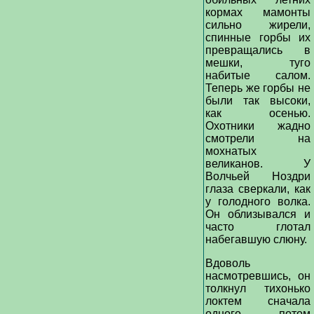
кормах мамонты
сильно жирели,
спинные горбы их
превращались в
мешки, туго
набитые салом.
Теперь же горбы не
были так высоки,
как осенью.
Охотники жадно
смотрели на
мохнатых
великанов. У
Волчьей Ноздри
глаза сверкали, как
у голодного волка.
Он облизывался и
часто глотал
набегавшую слюну.
Вдоволь
насмотревшись, он
толкнул тихонько
локтем сначала
одного, потом