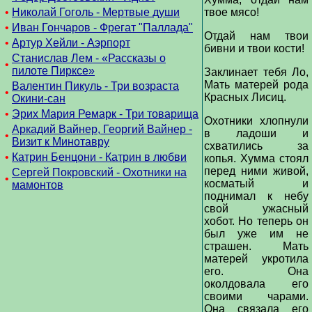
•
Николай Гоголь - Мертвые души
твое мясо!
•
Иван Гончаров - Фрегат "Паллада"
Отдай нам твои
•
Артур Хейли - Аэрпорт
бивни и твои кости!
Станислав Лем - «Рассказы о
•
пилоте Пирксе»
Заклинает тебя Ло,
Мать матерей рода
Валентин Пикуль - Три возраста
•
Красных Лисиц.
Окини-сан
•
Эрих Мария Ремарк - Три товарища
Охотники хлопнули
Аркадий Вайнер, Георгий Вайнер -
в ладоши и
•
Визит к Минотавру
схватились за
•
Катрин Бенцони - Катрин в любви
копья. Хумма стоял
перед ними живой,
Сергей Покровский - Охотники на
•
косматый и
мамонтов
поднимал к небу
свой ужасный
хобот. Но теперь он
был уже им не
страшен. Мать
матерей укротила
его. Она
околдовала его
своими чарами.
Она связала его