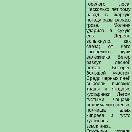
горелого леса.
Несколько лет тому
назад в жаркую
погоду разыгралась
гроза. Молния
ударила в сухую
ель. Дерево
вспыхнуло, как
свеча; от него
загорелись кучи
валежника. Ветер
раздул лесной
пожар. Выгорел
большой участок.
Среди черных пней
выросли высокие
травы и ягодные
кустарники. Летом
густыми чащами
поднимались целые
полчища алых
кипреев и густо
кустилась
земляника.
Охотники успели