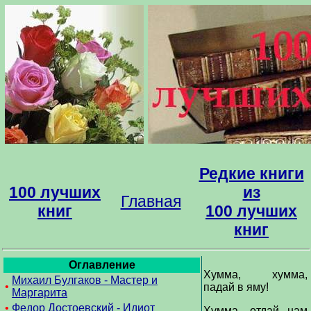
Редкие книги
100 лучших
из
Главная
книг
100 лучших
книг
Оглавление
Хумма, хумма,
Михаил Булгаков - Мастер и
•
падай в яму!
Маргарита
•
Федор Достоевский - Идиот
Хумма, отдай нам