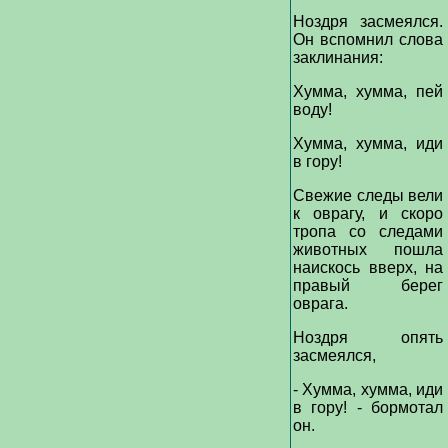
Ноздря засмеялся.
Он вспомнил слова
заклинания:
Хумма, хумма, пей
воду!
Хумма, хумма, иди
в гору!
Свежие следы вели
к оврагу, и скоро
тропа со следами
животных пошла
наискось вверх, на
правый берег
оврага.
Ноздря опять
засмеялся,
- Хумма, хумма, иди
в гору! - бормотал
он.