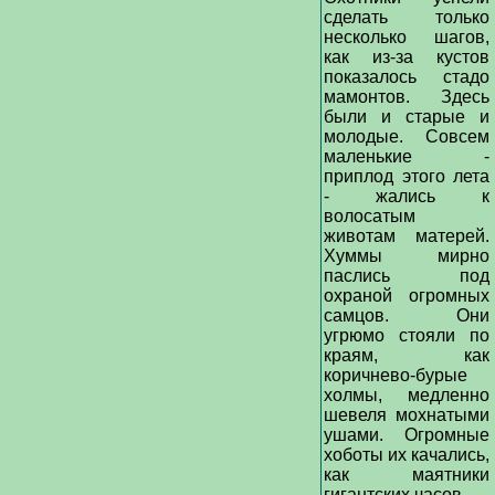
сделать только
несколько шагов,
как из-за кустов
показалось стадо
мамонтов. Здесь
были и старые и
молодые. Совсем
маленькие -
приплод этого лета
- жались к
волосатым
животам матерей.
Хуммы мирно
паслись под
охраной огромных
самцов. Они
угрюмо стояли по
краям, как
коричнево-бурые
холмы, медленно
шевеля мохнатыми
ушами. Огромные
хоботы их качались,
как маятники
гигантских часов.