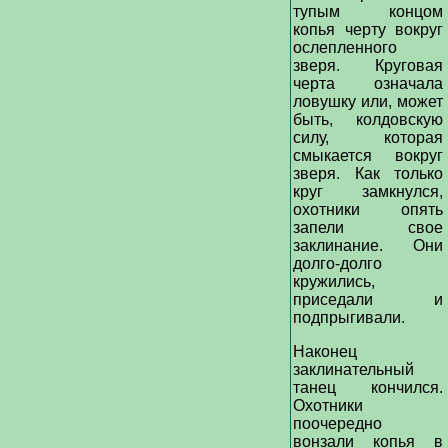
тупым концом
копья черту вокруг
ослепленного
зверя. Круговая
черта означала
ловушку или, может
быть, колдовскую
силу, которая
смыкается вокруг
зверя. Как только
круг замкнулся,
охотники опять
запели свое
заклинание. Они
долго-долго
кружились,
приседали и
подпрыгивали.
Наконец
заклинательный
танец кончился.
Охотники
поочередно
вонзали копья в