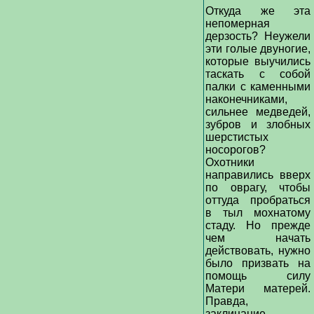
Откуда же эта
непомерная
дерзость? Неужели
эти голые двуногие,
которые выучились
таскать с собой
палки с каменными
наконечниками,
сильнее медведей,
зубров и злобных
шерстистых
носорогов?
Охотники
направились вверх
по оврагу, чтобы
оттуда пробраться
в тыл мохнатому
стаду. Но прежде
чем начать
действовать, нужно
было призвать на
помощь силу
Матери матерей.
Правда,
заклинание