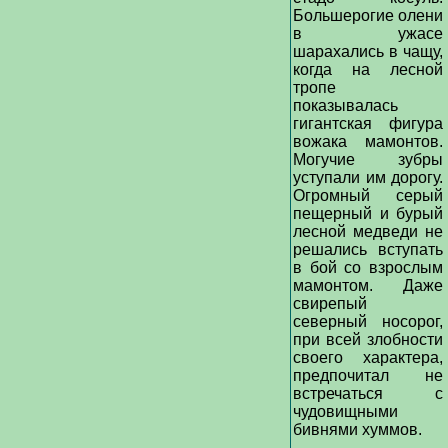
Большерогие олени
в ужасе
шарахались в чащу,
когда на лесной
тропе
показывалась
гигантская фигура
вожака мамонтов.
Могучие зубры
уступали им дорогу.
Огромный серый
пещерный и бурый
лесной медведи не
решались вступать
в бой со взрослым
мамонтом. Даже
свирепый
северный носорог,
при всей злобности
своего характера,
предпочитал не
встречаться с
чудовищными
бивнями хуммов.