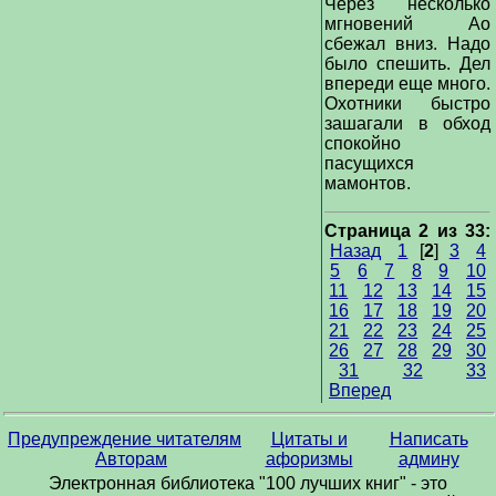
Через несколько
мгновений Ао
сбежал вниз. Надо
было спешить. Дел
впереди еще много.
Охотники быстро
зашагали в обход
спокойно
пасущихся
мамонтов.
Страница 2 из 33:
Назад
1
[
2
]
3
4
5
6
7
8
9
10
11
12
13
14
15
16
17
18
19
20
21
22
23
24
25
26
27
28
29
30
31
32
33
Вперед
Предупреждение читателям
Цитаты и
Написать
Авторам
афоризмы
админу
Электронная библиотека "100 лучших книг" - это