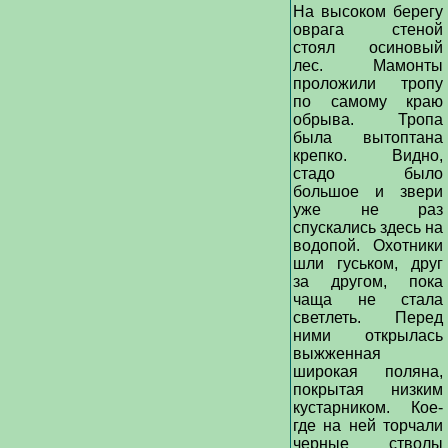
На высоком берегу
оврага стеной
стоял осиновый
лес. Мамонты
проложили тропу
по самому краю
обрыва. Тропа
была вытоптана
крепко. Видно,
стадо было
большое и звери
уже не раз
спускались здесь на
водопой. Охотники
шли гуськом, друг
за другом, пока
чаща не стала
светлеть. Перед
ними открылась
выжженная
широкая поляна,
покрытая низким
кустарником. Кое-
где на ней торчали
черные стволы