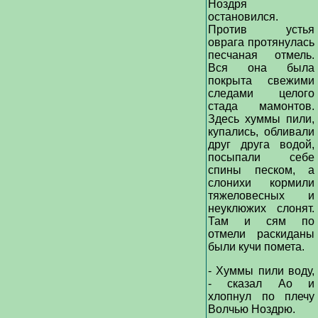
Ноздря
остановился.
Против устья
оврага протянулась
песчаная отмель.
Вся она была
покрыта свежими
следами целого
стада мамонтов.
Здесь хуммы пили,
купались, обливали
друг друга водой,
посыпали себе
спины песком, а
слонихи кормили
тяжеловесных и
неуклюжих слонят.
Там и сям по
отмели раскиданы
были кучи помета.
- Хуммы пили воду,
- сказал Ао и
хлопнул по плечу
Волчью Ноздрю.