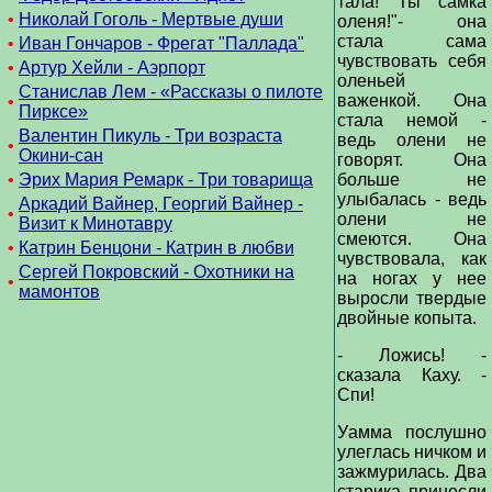
тала! Ты самка
•
Николай Гоголь - Мертвые души
оленя!"- она
стала сама
•
Иван Гончаров - Фрегат "Паллада"
чувствовать себя
•
Артур Хейли - Аэрпорт
оленьей
Станислав Лем - «Рассказы о пилоте
важенкой. Она
•
Пирксе»
стала немой -
Валентин Пикуль - Три возраста
ведь олени не
•
Окини-сан
говорят. Она
•
Эрих Мария Ремарк - Три товарища
больше не
улыбалась - ведь
Аркадий Вайнер, Георгий Вайнер -
•
олени не
Визит к Минотавру
смеются. Она
•
Катрин Бенцони - Катрин в любви
чувствовала, как
Сергей Покровский - Охотники на
на ногах у нее
•
мамонтов
выросли твердые
двойные копыта.
- Ложись! -
сказала Каху. -
Спи!
Уамма послушно
улеглась ничком и
зажмурилась. Два
старика принесли