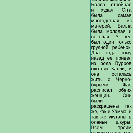
Балла - стройная
и худая. Огга
была самая
многодетная из
матерей. Балла
была молодая и
веселая. У нее
был один только
грудной ребенок.
Два года тому
назад ее привел
из рода Вурров
охотник Калли, и
она осталась
жить с Черно-
бурыми. Фао
расписал обеих
женщин. Они
были
раскрашены так
же, как и Уамма, и
так же укутаны в
оленьи шкуры.
Всем троим
надели на шею по