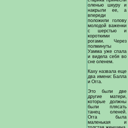
оленью шкуру и
накрыли ее, а
впереди
положили голову
молодой важенки
с шерстью и
короткими
рогами. Через
полминуты
Уамма уже спала
и видела себя во
сне оленем.
Каху назвала еще
два имени: Балла
и Огга.
Это были две
другие матери,
которые должны
были плясать
танец оленей.
Огга была
маленькая и
толстая женщина,