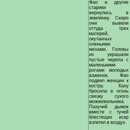
Фао и другие
старики
вернулись в
землянку. Скоро
они вывели
оттуда трех
матерей,
окутанных
оленьими
мехами. Головы
их украшали
пустые черепа с
маленькими
рогами молодых
важенок. Фао
подвел женщин к
костру. Каху
бросила в огонь
связку сухого
можжевельника.
Пахучий дымок
вместе с тучей
блестящих искр
взлетел в воздух.