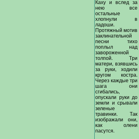
Каху и вслед за
нею все
остальные
хлопнули в
ладоши.
Протяжный мотив
заклинательной
песни тихо
поплыл над
завороженной
толпой. Три
матери, взявшись
за руки, ходили
кругом костра.
Через каждые три
шага они
сгибались,
опускали руки до
земли и срывали
зеленые
травинки. Так
изображали они,
как олени
пасутся.