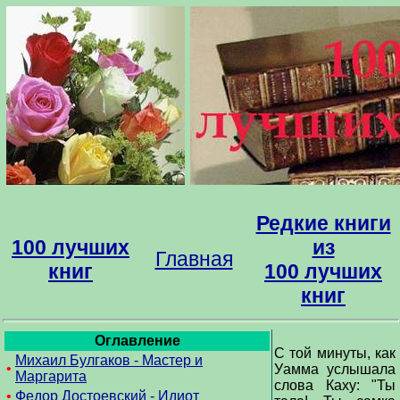
Редкие книги
100 лучших
из
Главная
книг
100 лучших
книг
Оглавление
С той минуты, как
Михаил Булгаков - Мастер и
•
Уамма услышала
Маргарита
слова Каху: "Ты
•
Федор Достоевский - Идиот