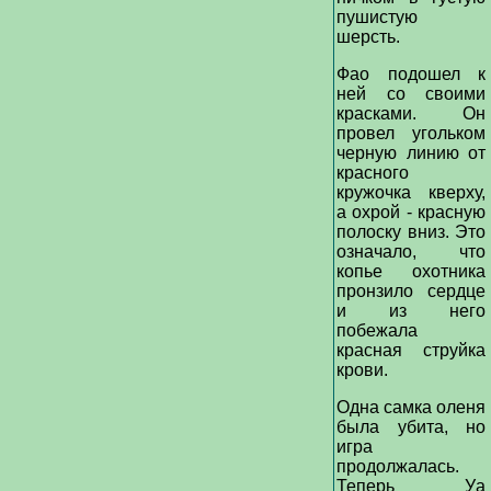
пушистую
шерсть.
Фао подошел к
ней со своими
красками. Он
провел угольком
черную линию от
красного
кружочка кверху,
а охрой - красную
полоску вниз. Это
означало, что
копье охотника
пронзило сердце
и из него
побежала
красная струйка
крови.
Одна самка оленя
была убита, но
игра
продолжалась.
Теперь Уа