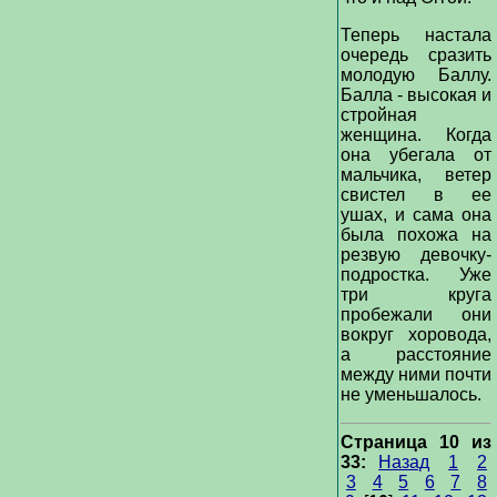
Теперь настала
очередь сразить
молодую Баллу.
Балла - высокая и
стройная
женщина. Когда
она убегала от
мальчика, ветер
свистел в ее
ушах, и сама она
была похожа на
резвую девочку-
подростка. Уже
три круга
пробежали они
вокруг хоровода,
а расстояние
между ними почти
не уменьшалось.
Страница 10 из
33:
Назад
1
2
3
4
5
6
7
8