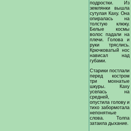
подростки. Из
землянки вышла
сутулая Каху. Она
опиралась на
толстую клюку.
Белые космы
волос падали на
плечи. Голова и
руки тряслись.
Крючковатый нос
нависал над
губами.
Старики постлали
перед костром
три мохнатые
шкуры. Каху
уселась на
средней,
опустила голову и
тихо забормотала
непонятные
слова. Толпа
затаила дыхание.