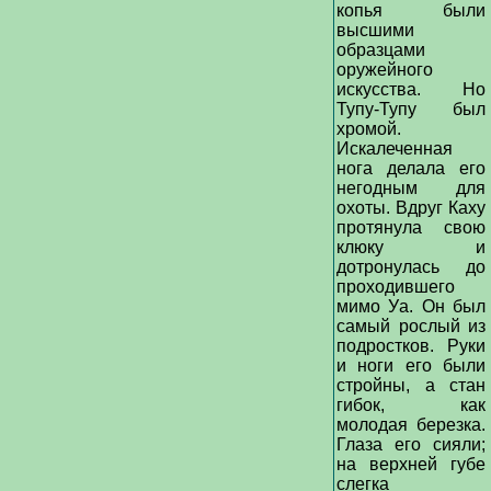
копья были
высшими
образцами
оружейного
искусства. Но
Тупу-Тупу был
хромой.
Искалеченная
нога делала его
негодным для
охоты. Вдруг Каху
протянула свою
клюку и
дотронулась до
проходившего
мимо Уа. Он был
самый рослый из
подростков. Руки
и ноги его были
стройны, а стан
гибок, как
молодая березка.
Глаза его сияли;
на верхней губе
слегка