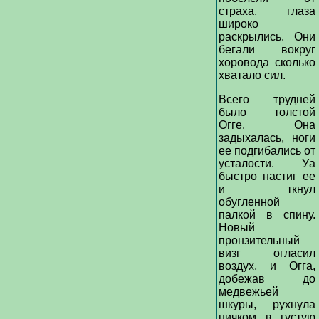
страха, глаза
широко
раскрылись. Они
бегали вокруг
хоровода сколько
хватало сил.
Всего трудней
было толстой
Огге. Она
задыхалась, ноги
ее подгибались от
усталости. Уа
быстро настиг ее
и ткнул
обугленной
палкой в спину.
Новый
пронзительный
визг огласил
воздух, и Огга,
добежав до
медвежьей
шкуры, рухнула
ничком в густую