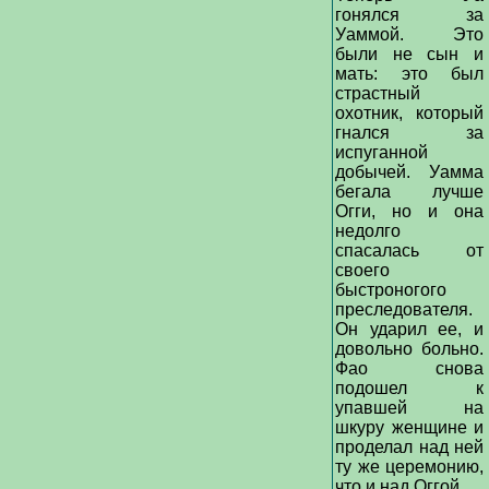
гонялся за
Уаммой. Это
были не сын и
мать: это был
страстный
охотник, который
гнался за
испуганной
добычей. Уамма
бегала лучше
Огги, но и она
недолго
спасалась от
своего
быстроногого
преследователя.
Он ударил ее, и
довольно больно.
Фао снова
подошел к
упавшей на
шкуру женщине и
проделал над ней
ту же церемонию,
что и над Оггой.