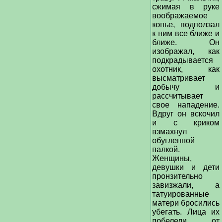
сжимая в руке
воображаемое
копье, подползал
к ним все ближе и
ближе. Он
изображал, как
подкрадывается
охотник, как
высматривает
добычу и
рассчитывает
свое нападение.
Вдруг он вскочил
и с криком
взмахнул
обугленной
палкой.
Женщины,
девушки и дети
пронзительно
завизжали, а
татуированные
матери бросились
убегать. Лица их
побелели от