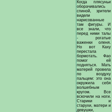
Когда плясуньи
оборачивались
спиной, зрители
видели
нарисованные
там фигуры. И
все знали, что
перед ними талы
- рогатые
важенки оленя.
Но вот Каху
перестала
бормотать. Фао
помог ей
подняться. Мать
матерей провела
по воздуху
пальцем: это она
окружила себя
волшебным
кругом. Все
вскочили на ноги.
Старики и
старухи, матери и
девушки,