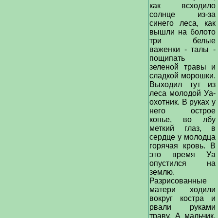
как всходило
солнце из-за
синего леса, как
вышли на болото
три белые
важенки - талы -
пощипать
зеленой травы и
сладкой морошки.
Выходил тут из
леса молодой Уа-
охотник. В руках у
него острое
копье, во лбу
меткий глаз, в
сердце у молодца
горячая кровь. В
это время Уа
опустился на
землю.
Разрисованные
матери ходили
вокруг костра и
рвали руками
траву. А мальчик,