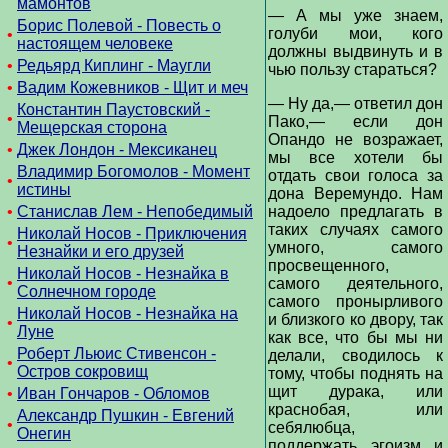
мамонтов
— А мы уже знаем,
Борис Полевой - Повесть о
голуби мои, кого
•
настоящем человеке
должны выдвинуть и в
•
Редьярд Киплинг - Маугли
чью пользу стараться?
•
Вадим Кожевников - Щит и меч
— Ну да,— ответил дон
Константин Паустовский -
•
Пако,— если дон
Мещерская сторона
Опандо не возражает,
•
Джек Лондон - Мексиканец
мы все хотели бы
Владимир Богомолов - Момент
отдать свои голоса за
•
истины
дона Веремундо. Нам
•
Станислав Лем - Непобедимый
надоело предлагать в
таких случаях самого
Николай Носов - Приключения
•
умного, самого
Незнайки и его друзей
просвещенного,
Николай Носов - Незнайка в
•
самого деятельного,
Солнечном городе
самого пронырливого
Николай Носов - Незнайка на
и близкого ко двору, так
•
Луне
как все, что бы мы ни
Роберт Льюис Стивенсон -
делали, сводилось к
•
Остров сокровищ
тому, чтобы поднять на
щит дурака, или
•
Иван Гончаров - Обломов
краснобая, или
Александр Пушкин - Евгений
•
себялюбца,
Онегин
поддержать эгоизм и