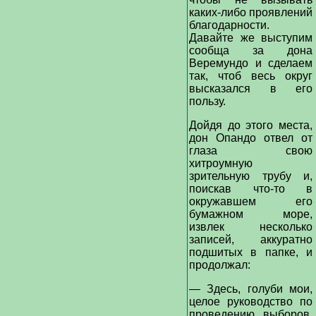
каких-либо проявлений
благодарности.
Давайте же выступим
сообща за дона
Веремундо и сделаем
так, чтоб весь округ
высказался в его
пользу.
Дойдя до этого места,
дон Опандо отвел от
глаза свою
хитроумную
зрительную трубу и,
поискав что-то в
окружавшем его
бумажном море,
извлек несколько
записей, аккуратно
подшитых в папке, и
продолжал:
— Здесь, голуби мои,
целое руководство по
проведению выборов,