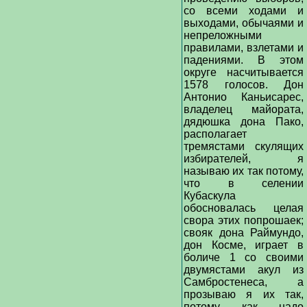
со всеми ходами и
выходами, обычаями и
непреложными
правилами, взлетами и
падениями. В этом
округе насчитывается
1578 голосов. Дон
Антонио Каньисарес,
владелец майората,
дядюшка дона Пако,
располагает
тремястами скулящих
избирателей, я
называю их так потому,
что в селении
Кубаскула
обосновалась целая
свора этих попрошаек;
свояк дона Раймундо,
дон Косме, играет в
боличе 1 со своими
двумястами акул из
Самбростенеса, а
прозываю я их так,
потому как надо