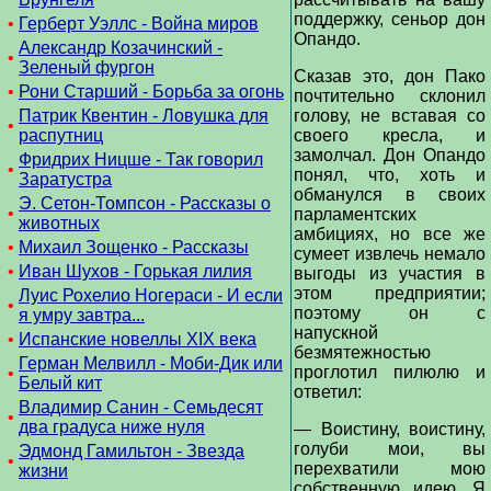
поддержку, сеньор дон
•
Герберт Уэллс - Война миров
Опандо.
Александр Козачинский -
•
Зеленый фургон
Сказав это, дон Пако
•
Рони Старший - Борьба за огонь
почтительно склонил
Патрик Квентин - Ловушка для
голову, не вставая со
•
распутниц
своего кресла, и
замолчал. Дон Опандо
Фридрих Ницше - Так говорил
•
понял, что, хоть и
Заратустра
обманулся в своих
Э. Сетон-Томпсон - Рассказы о
•
парламентских
животных
амбициях, но все же
•
Михаил Зощенко - Рассказы
сумеет извлечь немало
•
Иван Шухов - Горькая лилия
выгоды из участия в
этом предприятии;
Луис Рохелио Ногераси - И если
•
поэтому он с
я умру завтра...
напускной
•
Испанские новеллы XIX века
безмятежностью
Герман Мелвилл - Моби-Дик или
проглотил пилюлю и
•
Белый кит
ответил:
Владимир Санин - Семьдесят
•
два градуса ниже нуля
— Воистину, воистину,
голуби мои, вы
Эдмонд Гамильтон - Звезда
•
перехватили мою
жизни
собственную идею. Я