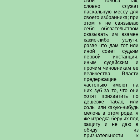
свои голоса так,
словно служат
пасхальную мессу для
своего избранника; при
этом я не связываю
себя обязательством
оказывать им взамен
какие-либо услуги,
разве что дам тот или
иной совет судьям
первой инстанции,
иным судейским и
прочим чиновникам ее
величества. Власти
предержащие
частенько имеют на
них зуб за то, что они
хотят прихватить по
дешевке табак, или
соль, или какую-нибудь
мелочь в этом роде, я
же изредка беру их под
защиту и не даю в
обиду из
признательности к