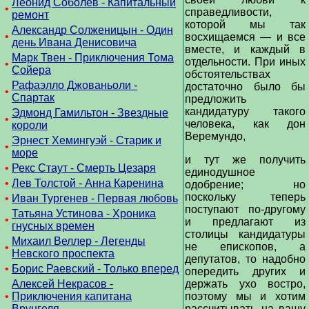
Леонид Соболев - Капитальный
•
справедливости,
ремонт
которой мы так
Александр Солженицын - Один
•
восхищаемся — и все
день Ивана Денисовича
вместе, и каждый в
Марк Твен - Приключения Тома
отдельности. При иных
•
Сойера
обстоятельствах
Рафаэлло Джованьоли -
достаточно было бы
•
Спартак
предложить
кандидатуру такого
Эдмонд Гамильтон - Звездные
•
человека, как дон
короли
Веремундо,
Эрнест Хемингуэй - Старик и
•
море
и тут же получить
•
Рекс Стаут - Смерть Цезаря
единодушное
•
Лев Толстой - Анна Каренина
одобрение; но
поскольку теперь
•
Иван Тургенев - Первая любовь
поступают по-другому
Татьяна Устинова - Хроника
•
и предлагают из
гнусных времен
столицы кандидатуры
Михаил Веллер - Легенды
не епископов, а
•
Невского проспекта
депутатов, то надобно
•
Борис Раевский - Только вперед
опередить других и
Алексей Некрасов -
держать ухо востро,
•
Приключения капитана
поэтому мы и хотим
Врунгеля
рассчитывать на вашу