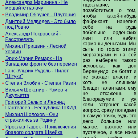
Александра Маринина - Не
тщеславие,
•
мешайте палачу
позаботиться о том,
•
Владимир Обручев - Плутония
чтобы какой-нибудь
Дмитрий Медведев - Это было
фабрикант нацепил
•
под Ровно
себе на грудь
побольше орденских
Александр Покровский -
•
лент или набил
Расстрелять
карманы деньгами. Мы
Михаил Пришвин - Лесной
•
сыты по горло этими
хозяин
мерзавцами и на сей
Эрих-Мария Ремарк - На
раз выберем такого
•
Западном фронте без перемен
человека, как дон
Ганс-Ульрих Рудель - Пилот
Веремундо: он богат и
•
"Штуки"
не жаждет власти; и
хоть не слишком
•
Степан Злобин - Степан Разин
блещет талантами, ему
Вильям Шекспир - Ромео и
•
не откажешь в
Джульетта
благоразумии, и уж
Григорий Белых и Леонид
коли затронет какой
•
Пантелеев - Республика ШКИД
вопрос, сразу попадает
Михаил Шолохов - Они
в самую точку, будь это
•
стражились за Родину
дело большое или
Ярослав Гашек - Приключения
малое, важное или
•
бравого солдата Швейка
пустячное, и все из-за
своей любви к