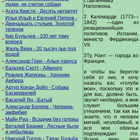
ставленника
•
лодке, не считая собаки
Наполеона.
•
Агата Кристи - Десять негритят
2 Каломарде (1773—
Илья Ильф и Евгений Петров -
1842) —один из
•
Двенадцать стульев. Золотой
реакционнейших
теленок
политиков Испании,
Кир Булычев - 100 лет тому
•
министр Фердинанда
вперед
VII.
Жюль Верн - 20 тысяч лье под
•
водой
3Ту, Нант — города во
•
Александр Грин - Алые паруса
Франции.
•
Вальтер Скотт - Айвенго
и чтобы вы берегли
Рождер Желязны - Хроники
себя от них, я хочу
•
Амбера
назвать вас «голуби
Артур Конан Дойл - Собака
мои», поскольку это и
•
Баскервилей
для вас, должно быть,
•
Василий Ян - Батый
звучит необидно, и мне
служит большим
Александр Беляев - Человек-
•
утешением, так как вы
амфибия
знаете, что я человек
•
Майн Рид - Всадник без головы
мягкий, незлобивый, и
Виталий Бианки - Лесные были
все мое обличье
•
и небылицы
подтверждает это.
•
Николай Гоголь - Тарас Бульба
Ясное дело, мне