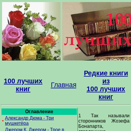
Редкие книги
100 лучших
из
Главная
книг
100 лучших
книг
Оглавление
1 Так называли
Александр Дюма - Три
•
сторонников Жозефа
мушкетёра
Бонапарта,
Джером К. Джером - Трое в