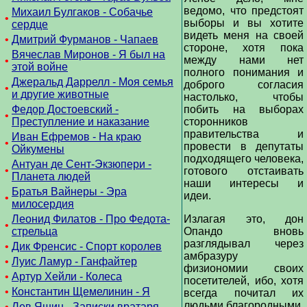
ведомо, что предстоят
Михаил Булгаков - Собачье
•
выборы и вы хотите
сердце
видеть меня на своей
•
Дмитрий Фурманов - Чапаев
стороне, хотя пока
Вячеслав Миронов - Я был на
между нами нет
•
этой войне
полного понимания и
Джеральд Даррелл - Моя семья
доброго согласия
•
и другие животные
настолько, чтобы
Федор Достоевский -
побить на выборах
•
Преступление и наказание
сторонников
правительства и
Иван Ефремов - На краю
•
провести в депутаты
Ойкумены
подходящего человека,
Антуан де Сент-Экзюпери -
•
готового отстаивать
Планета людей
наши интересы и
Братья Вайнеры - Эра
идеи.
•
милосердия
Леонид Филатов - Про Федота-
Излагая это, дон
•
стрельца
Опандо вновь
разглядывал через
•
Дик Френсис - Спорт королев
амбразуру
•
Луис Ламур - Ганфайтер
физиономии своих
•
Артур Хейли - Колеса
посетителей, ибо, хотя
•
Константин Щемелинин - Я
всегда почитал их
людьми благородными,
•
Лев Яшин - Записки вратаря