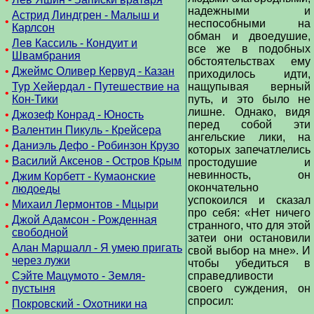
надежными и
Астрид Линдгрен - Малыш и
•
неспособными на
Карлсон
обман и двоедушие,
Лев Кассиль - Кондуит и
все же в подобных
•
Швамбрания
обстоятельствах ему
•
Джеймс Оливер Кервуд - Казан
приходилось идти,
Тур Хейердал - Путешествие на
нащупывая верный
•
Кон-Тики
путь, и это было не
лишне. Однако, видя
•
Джозеф Конрад - Юность
перед собой эти
•
Валентин Пикуль - Крейсера
ангельские лики, на
•
Даниэль Дефо - Робинзон Крузо
которых запечатлелись
•
Василий Аксенов - Остров Крым
простодушие и
невинность, он
Джим Корбетт - Кумаонские
•
окончательно
людоеды
успокоился и сказал
•
Михаил Лермонтов - Мцыри
про себя: «Нет ничего
Джой Адамсон - Рожденная
странного, что для этой
•
свободной
затеи они остановили
Алан Маршалл - Я умею пригать
свой выбор на мне». И
•
через лужи
чтобы убедиться в
Сэйте Мацумото - Земля-
справедливости
•
пустыня
своего суждения, он
спросил:
Покровский - Охотники на
•