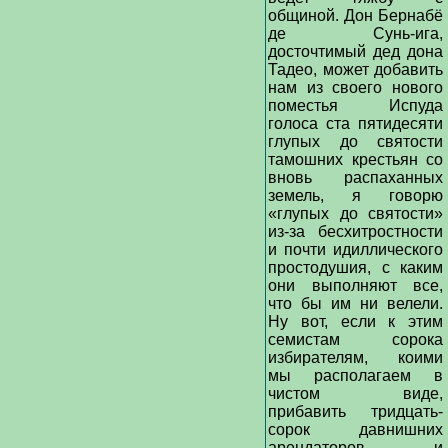
общиной. Дон Бернабё
де Сунь-ига,
досточтимый дед дона
Тадео, может добавить
нам из своего нового
поместья Испуда
голоса ста пятидесяти
глупых до святости
тамошних крестьян со
вновь распаханных
земель, я говорю
«глупых до святости»
из-за бесхитростности
и почти идиллического
простодушия, с каким
они выполняют все,
что бы им ни велели.
Ну вот, если к этим
семистам сорока
избирателям, коими
мы располагаем в
чистом виде,
прибавить тридцать-
сорок давнишних
арендаторов и