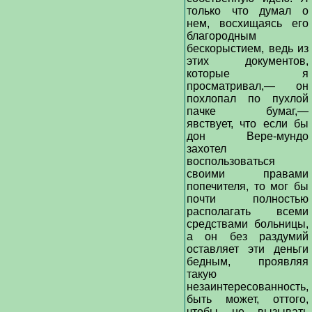
только что думал о
нем, восхищаясь его
благородным
бескорыстием, ведь из
этих документов,
которые я
просматривал,— он
похлопал по пухлой
пачке бумаг,—
явствует, что если бы
дон Вере-мундо
захотел
воспользоваться
своими правами
попечителя, то мог бы
почти полностью
располагать всеми
средствами больницы,
а он без раздумий
оставляет эти деньги
бедным, проявляя
такую
незаинтересованность,
быть может, оттого,
чтобы не вызывать