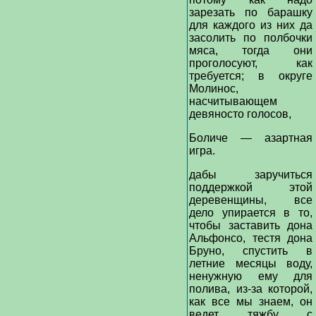
зарезать по барашку
для каждого из них да
засолить по полбочки
мяса, тогда они
проголосуют, как
требуется; в округе
Молинос,
насчитывающем
девяносто голосов,
Боличе — азартная
игра.
дабы заручиться
поддержкой этой
деревенщины, все
дело упирается в то,
чтобы заставить дона
Альфонсо, тестя дона
Бруно, спустить в
летние месяцы воду,
ненужную ему для
полива, из-за которой,
как все мы знаем, он
ведет тяжбу с