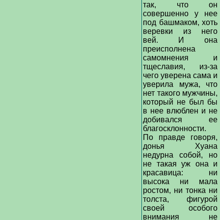
так, что он
совершенно у нее
под башмаком, хоть
веревки из него
вей. И она
преисполнена
самомнения и
тщеславия, из-за
чего уверена сама и
уверила мужа, что
нет такого мужчины,
который не был бы
в нее влюблен и не
добивался ее
благосклонности.
По правде говоря,
донья Хуана
недурна собой, но
не такая уж она и
красавица: ни
высока ни мала
ростом, ни тонка ни
толста, фигурой
своей особого
внимания не