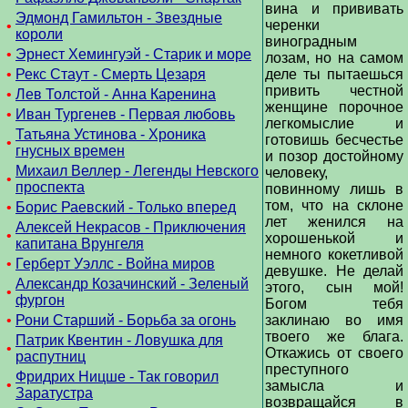
вина и прививать
Эдмонд Гамильтон - Звездные
черенки
•
короли
виноградным
•
Эрнест Хемингуэй - Старик и море
лозам, но на самом
•
Рекс Стаут - Смерть Цезаря
деле ты пытаешься
привить честной
•
Лев Толстой - Анна Каренина
женщине порочное
•
Иван Тургенев - Первая любовь
легкомыслие и
Татьяна Устинова - Хроника
готовишь бесчестье
•
гнусных времен
и позор достойному
Михаил Веллер - Легенды Невского
человеку,
•
проспекта
повинному лишь в
том, что на склоне
•
Борис Раевский - Только вперед
лет женился на
Алексей Некрасов - Приключения
•
хорошенькой и
капитана Врунгеля
немного кокетливой
•
Герберт Уэллс - Война миров
девушке. Не делай
Александр Козачинский - Зеленый
этого, сын мой!
•
фургон
Богом тебя
•
Рони Старший - Борьба за огонь
заклинаю во имя
твоего же блага.
Патрик Квентин - Ловушка для
•
Откажись от своего
распутниц
преступного
Фридрих Ницше - Так говорил
•
замысла и
Заратустра
возвращайся в