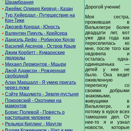
Швамбрания
Дорогой ученик!
•
Джеймс Оливер Кервуд - Казан
Тур Хейердал - Путешествие на
Моя сестра,
•
Кон-Тики
прожившая в
•
Джозеф Конрад - Юность
Вильялегре более
двадцати лет, вот
•
Валентин Пикуль - Крейсера
уже два года как
•
Даниэль Дефо - Робинзон Крузо
переселилась ко
•
Василий Аксенов - Остров Крым
мне, после того как
Джим Корбетт - Кумаонские
овдовела и
•
людоеды
осталась одна-
•
Михаил Лермонтов - Мцыри
одинешенька —
детей у нее не
Джой Адамсон - Рожденная
•
было. Она ведет
свободной
оживленную
Алан Маршалл - Я умею пригать
•
переписку со
через лужи
своими добрыми
•
Сэйте Мацумото - Земля-пустыня
знакомыми,
Покровский - Охотники на
живущими в
•
мамонтов
Вильялегре, и
потому в курсе всех
Борис Полевой - Повесть о
•
тамошних дел. От
настоящем человеке
нее-то я и узнал
•
Редьярд Киплинг - Маугли
новости, которые
•
Вадим Кожевников - Щит и меч