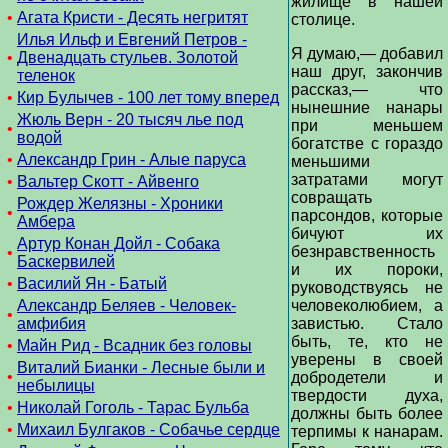
жилище в нашей
•
Агата Кристи - Десять негритят
столице.
Илья Ильф и Евгений Петров -
Я думаю,— добавил
•
Двенадцать стульев. Золотой
наш друг, закончив
теленок
рассказ,— что
•
Кир Булычев - 100 лет тому вперед
нынешние нанары
Жюль Верн - 20 тысяч лье под
при меньшем
•
водой
богатстве с гораздо
•
Александр Грин - Алые паруса
меньшими
затратами могут
•
Вальтер Скотт - Айвенго
совращать
Рождер Желязны - Хроники
•
парсондов, которые
Амбера
бичуют их
Артур Конан Дойл - Собака
безнравственность
•
Баскервилей
и их пороки,
•
Василий Ян - Батый
руководствуясь не
Александр Беляев - Человек-
человеколюбием, а
•
амфибия
завистью. Стало
быть, те, кто не
•
Майн Рид - Всадник без головы
уверены в своей
Виталий Бианки - Лесные были и
•
добродетели и
небылицы
твердости духа,
•
Николай Гоголь - Тарас Бульба
должны быть более
•
Михаил Булгаков - Собачье сердце
терпимы к нанарам.