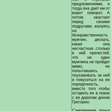
предложениями, и
тогда она дает им от
ворот поворот. А
потом хвастает
перед своими
подругами, жалуясь
на
безнравственность
мужчин, дескать,
какая она
несчастная, столько
в ней прелестей,
что ни один
мужчина не пройдет
мимо, не
попытавшись
поухаживать за ней
и покуситься на ее
порядочность,
вместо того чтобы
оставить ее в покое
с ее дорогим доном
Грегорио.
Самомнение доньи