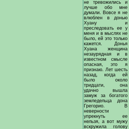
не тревожились и
лучше обо мне
думали. Вовсе я не
влюблен в донью
Хуану и
преследовать ее у
меня и в мыслях не
было, ей это только
кажется. Донья
Хуана женщина
незаурядная и в
известном смысле
опасная, это я
признаю. Лет шесть
назад, когда ей
было около
тридцати, она
удачно вышла
замуж за богатого
земледельца дона
Грегорио. В
неверности
упрекнуть ее
нельзя, а вот мужу
вскружила голову