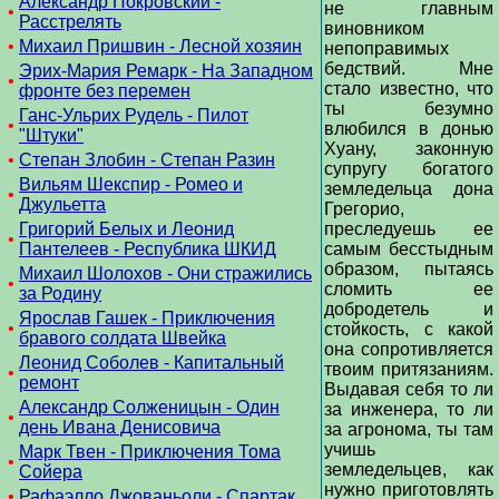
Александр Покровский -
не главным
•
Расстрелять
виновником
•
Михаил Пришвин - Лесной хозяин
непоправимых
бедствий. Мне
Эрих-Мария Ремарк - На Западном
•
стало известно, что
фронте без перемен
ты безумно
Ганс-Ульрих Рудель - Пилот
•
влюбился в донью
"Штуки"
Хуану, законную
•
Степан Злобин - Степан Разин
супругу богатого
Вильям Шекспир - Ромео и
земледельца дона
•
Джульетта
Грегорио,
Григорий Белых и Леонид
преследуешь ее
•
Пантелеев - Республика ШКИД
самым бесстыдным
образом, пытаясь
Михаил Шолохов - Они стражились
•
сломить ее
за Родину
добродетель и
Ярослав Гашек - Приключения
•
стойкость, с какой
бравого солдата Швейка
она сопротивляется
Леонид Соболев - Капитальный
твоим притязаниям.
•
ремонт
Выдавая себя то ли
Александр Солженицын - Один
за инженера, то ли
•
день Ивана Денисовича
за агронома, ты там
учишь
Марк Твен - Приключения Тома
•
земледельцев, как
Сойера
нужно приготовлять
•
Рафаэлло Джованьоли - Спартак