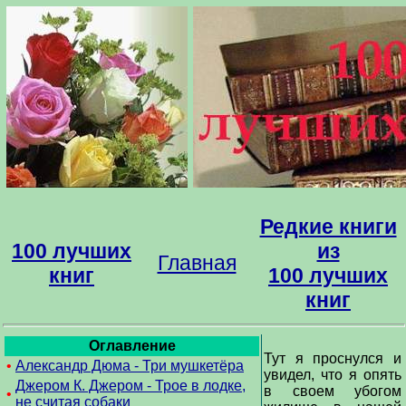
Редкие книги
100 лучших
из
Главная
книг
100 лучших
книг
Оглавление
Тут я проснулся и
•
Александр Дюма - Три мушкетёра
увидел, что я опять
Джером К. Джером - Трое в лодке,
в своем убогом
•
не считая собаки