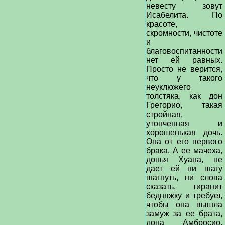
невесту зовут
Исабелита. По
красоте,
скромности, чистоте
и
благовоспитанности
нет ей равных.
Просто не верится,
что у такого
неуклюжего
толстяка, как дон
Грегорио, такая
стройная,
утонченная и
хорошенькая дочь.
Она от его первого
брака. А ее мачеха,
донья Хуана, не
дает ей ни шагу
шагнуть, ни слова
сказать, тиранит
бедняжку и требует,
чтобы она вышла
замуж за ее брата,
дона Амбросио,