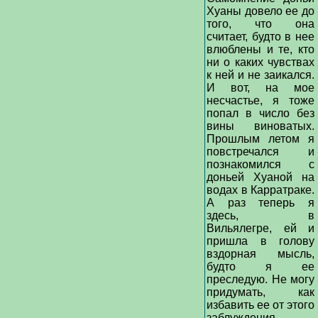
Хуаны довело ее до
того, что она
считает, будто в нее
влюблены и те, кто
ни о каких чувствах
к ней и не заикался.
И вот, на мое
несчастье, я тоже
попал в число без
вины виноватых.
Прошлым летом я
повстречался и
познакомился с
доньей Хуаной на
водах в Карратраке.
А раз теперь я
здесь, в
Вильялегре, ей и
пришла в голову
вздорная мысль,
будто я ее
преследую. Не могу
придумать, как
избавить ее от этого
заблуждения,