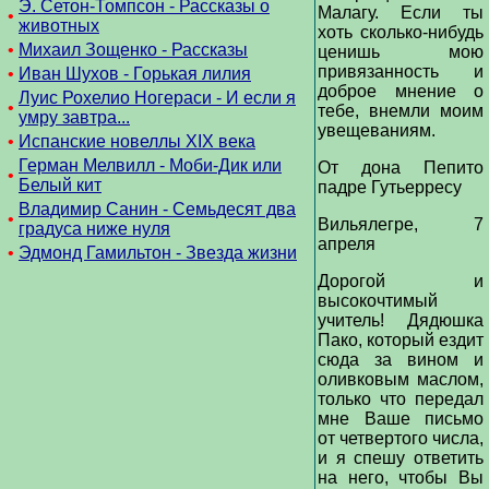
Э. Сетон-Томпсон - Рассказы о
Малагу. Если ты
•
животных
хоть сколько-нибудь
•
Михаил Зощенко - Рассказы
ценишь мою
привязанность и
•
Иван Шухов - Горькая лилия
доброе мнение о
Луис Рохелио Ногераси - И если я
•
тебе, внемли моим
умру завтра...
увещеваниям.
•
Испанские новеллы XIX века
Герман Мелвилл - Моби-Дик или
От дона Пепито
•
Белый кит
падре Гутьерресу
Владимир Санин - Семьдесят два
•
Вильялегре, 7
градуса ниже нуля
апреля
•
Эдмонд Гамильтон - Звезда жизни
Дорогой и
высокочтимый
учитель! Дядюшка
Пако, который ездит
сюда за вином и
оливковым маслом,
только что передал
мне Ваше письмо
от четвертого числа,
и я спешу ответить
на него, чтобы Вы