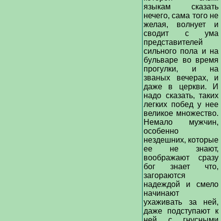
языкам сказать
нечего, сама того не
желая, волнует и
сводит с ума
представителей
сильного пола и на
бульваре во время
прогулки, и на
званых вечерах, и
даже в церкви. И
надо сказать, таких
легких побед у нее
великое множество.
Немало мужчин,
особенно
нездешних, которые
ее не знают,
воображают сразу
бог знает что,
загораются
надеждой и смело
начинают
ухаживать за ней,
даже подступают к
ней с гнусными