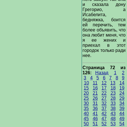
и сказала дону
Грегорио, а
Исабелита,
бедняжка, боится
ей перечить, тем
более объявить, что
она любит меня, что
я ее жених и
приехал в этот
городок только ради
нее.
Страница 72 из
126:
Назад
1
2
3
4
5
6
7
8
9
10
11
12
13
14
15
16
17
18
19
20
21
22
23
24
25
26
27
28
29
30
31
32
33
34
35
36
37
38
39
40
41
42
43
44
45
46
47
48
49
50
51
52
53
54