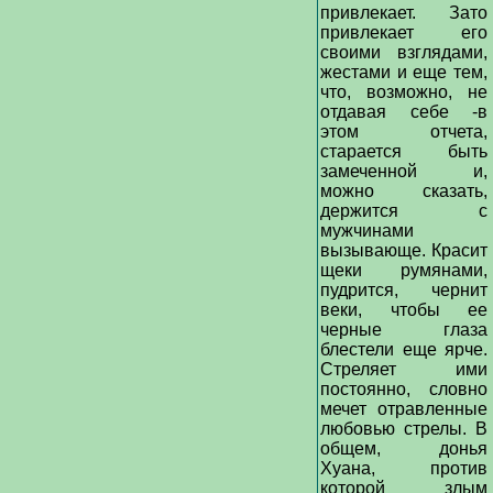
привлекает. Зато
привлекает его
своими взглядами,
жестами и еще тем,
что, возможно, не
отдавая себе -в
этом отчета,
старается быть
замеченной и,
можно сказать,
держится с
мужчинами
вызывающе. Красит
щеки румянами,
пудрится, чернит
веки, чтобы ее
черные глаза
блестели еще ярче.
Стреляет ими
постоянно, словно
мечет отравленные
любовью стрелы. В
общем, донья
Хуана, против
которой злым