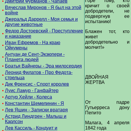
Горе тому, кто
•
Дмитрий Фурманов - Чапаев
кричит о своей
Вячеслав Миронов - Я был на этой
•
добродетели, не
войне
подвергнув ее
Джеральд Даррелл - Моя семья и
испытанию!
•
другие животные
Федор Достоевский - Преступление
Блажен тот, кто
•
и наказание
живет
добродетельно и
Иван Ефремов - На краю
•
молчит!»
Ойкумены
Антуан де Сент-Экзюпери -
•
Планета людей
•
Братья Вайнеры - Эра милосердия
Леонид Филатов - Про Федота-
•
ДВОЙНАЯ
стрельца
ЖЕРТВА
•
Дик Френсис - Спорт королев
•
Луис Ламур - Ганфайтер
•
Артур Хейли - Колеса
От падре
•
Константин Щемелинин - Я
Гутьерреса дону
•
Лев Яшин - Записки вратаря
Пепито
Астрид Линдгрен - Малыш и
•
Карлсон
Малага, 4 апреля
Лев Кассиль - Кондуит и
1842 года
•