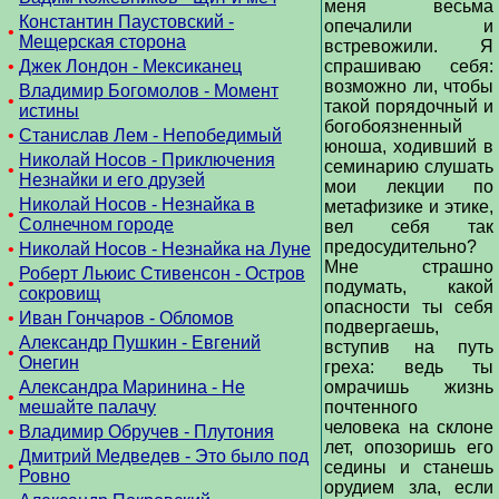
меня весьма
Константин Паустовский -
опечалили и
•
Мещерская сторона
встревожили. Я
•
Джек Лондон - Мексиканец
спрашиваю себя:
возможно ли, чтобы
Владимир Богомолов - Момент
•
такой порядочный и
истины
богобоязненный
•
Станислав Лем - Непобедимый
юноша, ходивший в
Николай Носов - Приключения
семинарию слушать
•
Незнайки и его друзей
мои лекции по
Николай Носов - Незнайка в
метафизике и этике,
•
Солнечном городе
вел себя так
предосудительно?
•
Николай Носов - Незнайка на Луне
Мне страшно
Роберт Льюис Стивенсон - Остров
•
подумать, какой
сокровищ
опасности ты себя
•
Иван Гончаров - Обломов
подвергаешь,
Александр Пушкин - Евгений
вступив на путь
•
Онегин
греха: ведь ты
Александра Маринина - Не
омрачишь жизнь
•
мешайте палачу
почтенного
человека на склоне
•
Владимир Обручев - Плутония
лет, опозоришь его
Дмитрий Медведев - Это было под
•
седины и станешь
Ровно
орудием зла, если