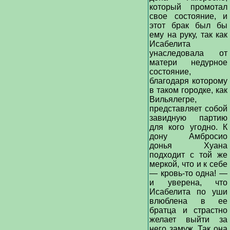
который промотал
свое состояние, и
этот брак был бы
ему на руку, так как
Исабелита
унаследовала от
матери недурное
состояние,
благодаря которому
в таком городке, как
Вильялегре,
представляет собой
завидную партию
для кого угодно. К
дону Амбросио
донья Хуана
подходит с той же
меркой, что и к себе
— кровь-то одна! —
и уверена, что
Исабелита по уши
влюблена в ее
братца и страстно
желает выйти за
него замуж. Так она