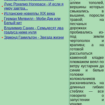
аллеи тополей,
Луис Рохелио Ногераси - И если я
•
вершины которых
умру завтра...
смыкались в
•
Испанские новеллы XIX века
вышине, поросли
Герман Мелвилл - Моби-Дик или
травой; на
•
Белый кит
песчаных
Владимир Санин - Семьдесят два
дорожках
•
градуса ниже нуля
пробивались из-
под земли
•
Эдмонд Гамильтон - Звезда жизни
чертополох и
крапива; а на
готовой
рассыпаться
каменной кладке
плюмажем веял по
ветру кустарник да
синие и белые
головки
колокольчиков
раскачивались на
длинных гибких
стеблях — все
говорило о
запустении и
упадке.