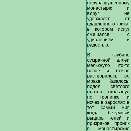
полуразрушенному
монастырю, и
вдруг не
удержался от
сдавленного крика,
в котором испуг
смешался с
удивлением и
радостью.
В глубине
сумрачной аллеи
мелькнуло что-то
белое и тотчас
растворилось во
мраке. Казалось,
подол светлого
платья скользнул
по тропинке и
исчез в зарослях в
тот самый миг,
когда безумный
рыцарь теней и
призраков проник
в монастырские