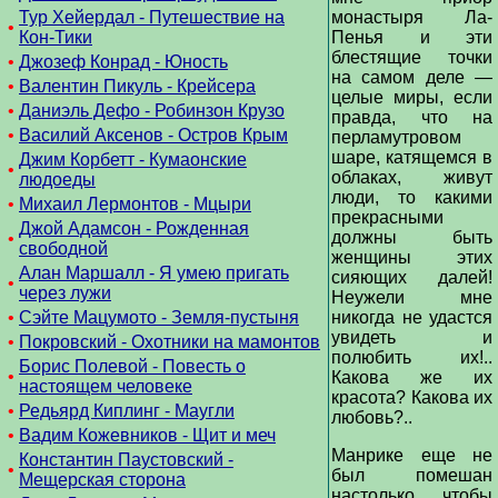
Тур Хейердал - Путешествие на
монастыря Ла-
•
Кон-Тики
Пенья и эти
блестящие точки
•
Джозеф Конрад - Юность
на самом деле —
•
Валентин Пикуль - Крейсера
целые миры, если
•
Даниэль Дефо - Робинзон Крузо
правда, что на
•
Василий Аксенов - Остров Крым
перламутровом
шаре, катящемся в
Джим Корбетт - Кумаонские
•
облаках, живут
людоеды
люди, то какими
•
Михаил Лермонтов - Мцыри
прекрасными
Джой Адамсон - Рожденная
должны быть
•
свободной
женщины этих
Алан Маршалл - Я умею пригать
сияющих далей!
•
через лужи
Неужели мне
•
Сэйте Мацумото - Земля-пустыня
никогда не удастся
увидеть и
•
Покровский - Охотники на мамонтов
полюбить их!..
Борис Полевой - Повесть о
•
Какова же их
настоящем человеке
красота? Какова их
•
Редьярд Киплинг - Маугли
любовь?..
•
Вадим Кожевников - Щит и меч
Манрике еще не
Константин Паустовский -
•
был помешан
Мещерская сторона
настолько, чтобы