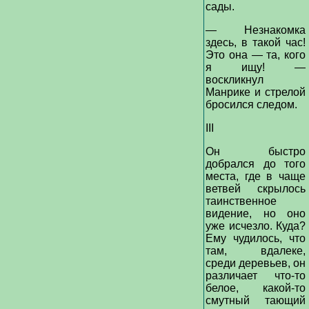
сады.
— Незнакомка
здесь, в такой час!
Это она — та, кого
я ищу! —
воскликнул
Манрике и стрелой
бросился следом.
III
Он быстро
добрался до того
места, где в чаще
ветвей скрылось
таинственное
видение, но оно
уже исчезло. Куда?
Ему чудилось, что
там, вдалеке,
среди деревьев, он
различает что-то
белое, какой-то
смутный тающий