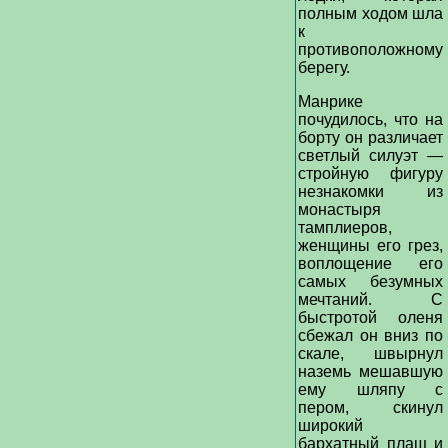
полным ходом шла
к
противоположному
берегу.
Манрике
почудилось, что на
борту он различает
светлый силуэт —
стройную фигуру
незнакомки из
монастыря
тамплиеров,
женщины его грез,
воплощение его
самых безумных
мечтаний. С
быстротой оленя
сбежал он вниз по
скале, швырнул
наземь мешавшую
ему шляпу с
пером, скинул
широкий
бархатный плащ и