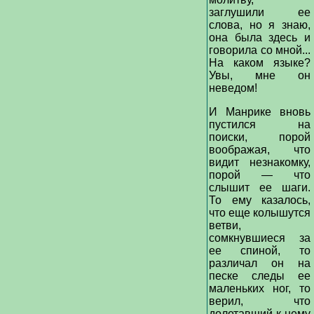
заглушили ее
слова, но я знаю,
она была здесь и
говорила со мной...
На каком языке?
Увы, мне он
неведом!
И Манрике вновь
пустился на
поиски, порой
воображая, что
видит незнакомку,
порой — что
слышит ее шаги.
То ему казалось,
что еще колышутся
ветви,
сомкнувшиеся за
ее спиной, то
различал он на
песке следы ее
маленьких ног, то
верил, что
долетавший к нему