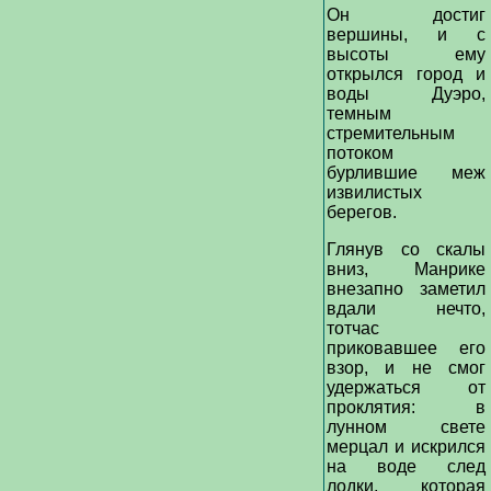
Он достиг
вершины, и с
высоты ему
открылся город и
воды Дуэро,
темным
стремительным
потоком
бурлившие меж
извилистых
берегов.
Глянув со скалы
вниз, Манрике
внезапно заметил
вдали нечто,
тотчас
приковавшее его
взор, и не смог
удержаться от
проклятия: в
лунном свете
мерцал и искрился
на воде след
лодки, которая