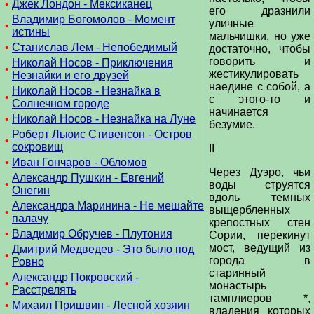
•
Джек Лондон - Мексиканец
его дразнили
Владимир Богомолов - Момент
уличные
•
истины
мальчишки, но уже
•
Станислав Лем - Непобедимый
достаточно, чтобы
говорить и
Николай Носов - Приключения
•
жестикулировать
Незнайки и его друзей
наедине с собой, а
Николай Носов - Незнайка в
•
с этого-то и
Солнечном городе
начинается
•
Николай Носов - Незнайка на Луне
безумие.
Роберт Льюис Стивенсон - Остров
•
сокровищ
II
•
Иван Гончаров - Обломов
Через Дуэро, чьи
Александр Пушкин - Евгений
•
воды струятся
Онегин
вдоль темных
Александра Маринина - Не мешайте
выщербленных
•
палачу
крепостных стен
•
Владимир Обручев - Плутония
Сории, перекинут
мост, ведущий из
Дмитрий Медведев - Это было под
•
города в
Ровно
старинный
Александр Покровский -
•
монастырь
Расстрелять
тамплиеров *,
•
Михаил Пришвин - Лесной хозяин
владения которых