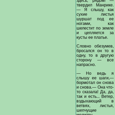
здесь, рядом! —
твердил Манрике.
— Я слышу, как
сухие листья
шуршат под ее
ногами, как
шелестит по земле
и цепляется за
кусты ее платье.
Словно обезумев,
бросался он то в
одну, то в другую
сторону — все
напрасно.
— Но ведь я
слышу ее шаги,—
бормотал он снова
и снова.— Она что-
то сказала! Да, да,
так и есть... Ветер,
вздыхающий в
ветвях, листья,
шепчущие
молитву,