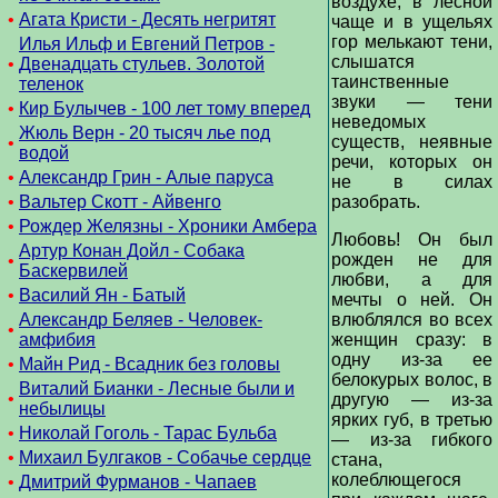
воздухе, в лесной
•
Агата Кристи - Десять негритят
чаще и в ущельях
гор мелькают тени,
Илья Ильф и Евгений Петров -
слышатся
•
Двенадцать стульев. Золотой
таинственные
теленок
звуки — тени
•
Кир Булычев - 100 лет тому вперед
неведомых
Жюль Верн - 20 тысяч лье под
существ, неявные
•
водой
речи, которых он
•
Александр Грин - Алые паруса
не в силах
•
Вальтер Скотт - Айвенго
разобрать.
•
Рождер Желязны - Хроники Амбера
Любовь! Он был
Артур Конан Дойл - Собака
рожден не для
•
Баскервилей
любви, а для
•
Василий Ян - Батый
мечты о ней. Он
Александр Беляев - Человек-
влюблялся во всех
•
амфибия
женщин сразу: в
одну из-за ее
•
Майн Рид - Всадник без головы
белокурых волос, в
Виталий Бианки - Лесные были и
•
другую — из-за
небылицы
ярких губ, в третью
•
Николай Гоголь - Тарас Бульба
— из-за гибкого
•
Михаил Булгаков - Собачье сердце
стана,
колеблющегося
•
Дмитрий Фурманов - Чапаев