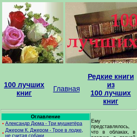
Редкие книги
100 лучших
из
Главная
книг
100 лучших
книг
Оглавление
Ему
•
Александр Дюма - Три мушкетёра
представлялось,
Джером К. Джером - Трое в лодке,
что в облаках, в
•
не считая собаки