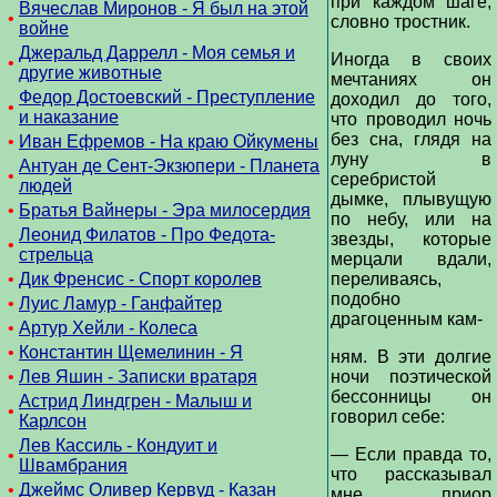
при каждом шаге,
Вячеслав Миронов - Я был на этой
•
словно тростник.
войне
Джеральд Даррелл - Моя семья и
Иногда в своих
•
другие животные
мечтаниях он
Федор Достоевский - Преступление
доходил до того,
•
и наказание
что проводил ночь
без сна, глядя на
•
Иван Ефремов - На краю Ойкумены
луну в
Антуан де Сент-Экзюпери - Планета
•
серебристой
людей
дымке, плывущую
•
Братья Вайнеры - Эра милосердия
по небу, или на
Леонид Филатов - Про Федота-
звезды, которые
•
стрельца
мерцали вдали,
•
Дик Френсис - Спорт королев
переливаясь,
подобно
•
Луис Ламур - Ганфайтер
драгоценным кам-
•
Артур Хейли - Колеса
•
Константин Щемелинин - Я
ням. В эти долгие
•
Лев Яшин - Записки вратаря
ночи поэтической
бессонницы он
Астрид Линдгрен - Малыш и
•
говорил себе:
Карлсон
Лев Кассиль - Кондуит и
— Если правда то,
•
Швамбрания
что рассказывал
•
Джеймс Оливер Кервуд - Казан
мне приор