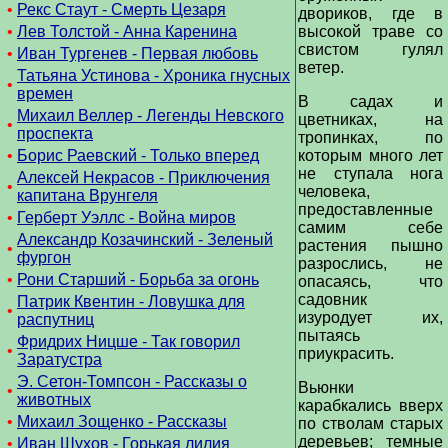
•
Рекс Стаут - Смерть Цезаря
двориков, где в
•
Лев Толстой - Анна Каренина
высокой траве со
свистом гулял
•
Иван Тургенев - Первая любовь
ветер.
Татьяна Устинова - Хроника гнусных
•
времен
В садах и
Михаил Веллер - Легенды Невского
цветниках, на
•
проспекта
тропинках, по
•
Борис Раевский - Только вперед
которым много лет
не ступала нога
Алексей Некрасов - Приключения
•
человека,
капитана Врунгеля
предоставленные
•
Герберт Уэллс - Война миров
самим себе
Александр Козачинский - Зеленый
растения пышно
•
фургон
разрослись, не
•
Рони Старший - Борьба за огонь
опасаясь, что
садовник
Патрик Квентин - Ловушка для
•
изуродует их,
распутниц
пытаясь
Фридрих Ницше - Так говорил
•
приукрасить.
Заратустра
Э. Сетон-Томпсон - Рассказы о
Вьюнки
•
животных
карабкались вверх
•
Михаил Зощенко - Рассказы
по стволам старых
деревьев; темные
•
Иван Шухов - Горькая лилия