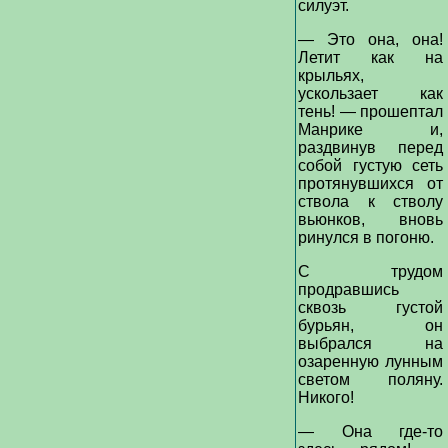
силуэт.
— Это она, она!
Летит как на
крыльях,
ускользает как
тень! — прошептал
Манрике и,
раздвинув перед
собой густую сеть
протянувшихся от
ствола к стволу
вьюнков, вновь
ринулся в погоню.
С трудом
продравшись
сквозь густой
бурьян, он
выбрался на
озаренную лунным
светом поляну.
Никого!
— Она где-то