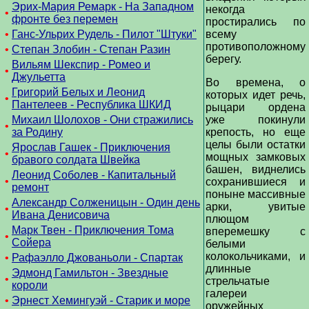
Эрих-Мария Ремарк - На Западном
некогда
•
фронте без перемен
простирались по
•
Ганс-Ульрих Рудель - Пилот "Штуки"
всему
противоположному
•
Степан Злобин - Степан Разин
берегу.
Вильям Шекспир - Ромео и
•
Джульетта
Во времена, о
Григорий Белых и Леонид
которых идет речь,
•
Пантелеев - Республика ШКИД
рыцари ордена
Михаил Шолохов - Они стражились
уже покинули
•
за Родину
крепость, но еще
целы были остатки
Ярослав Гашек - Приключения
•
мощных замковых
бравого солдата Швейка
башен, виднелись
Леонид Соболев - Капитальный
•
сохранившиеся и
ремонт
поныне массивные
Александр Солженицын - Один день
арки, увитые
•
Ивана Денисовича
плющом
Марк Твен - Приключения Тома
вперемешку с
•
Сойера
белыми
колокольчиками, и
•
Рафаэлло Джованьоли - Спартак
длинные
Эдмонд Гамильтон - Звездные
•
стрельчатые
короли
галереи
•
Эрнест Хемингуэй - Старик и море
оружейных