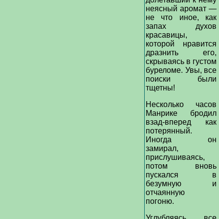
неясный аромат —
не что иное, как
запах духов
красавицы,
которой нравится
дразнить его,
скрываясь в густом
буреломе. Увы, все
поиски были
тщетны!
Несколько часов
Манрике бродил
взад-вперед как
потерянный.
Иногда он
замирал,
прислушиваясь,
потом вновь
пускался в
безумную и
отчаянную
погоню.
Углубляясь все