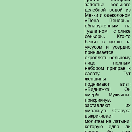
запястье больного
целебной водой из
Мекки и одеколоном
«Пена Венеры»,
обнаруженным на
туалетном столике
сеньоры. Кто-то
бежит в кухню за
уксусом и усердно
принимается
окроплять больному
лицо полным
набором приправ к
салату. Тут
женщины
поднимают визг:
«Бедняжка! Он
умер!» Мужчины,
прикрикнув,
заставляют их
умолкнуть. Старуха
выкрикивает
молитвы на латыни,
которую едва ли
понял бы сам