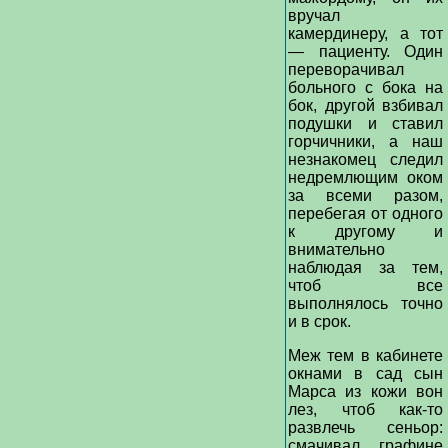
вручал
камердинеру, а тот
— пациенту. Один
переворачивал
больного с бока на
бок, другой взбивал
подушки и ставил
горчичники, а наш
незнакомец следил
недремлющим оком
за всеми разом,
перебегая от одного
к другому и
внимательно
наблюдая за тем,
чтоб все
выполнялось точно
и в срок.
Меж тем в кабинете
окнами в сад сын
Марса из кожи вон
лез, чтоб как-то
развлечь сеньор:
смачивал графине