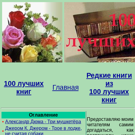
Редкие книги
100 лучших
из
Главная
книг
100 лучших
книг
Оглавление
Предоставляю моим
•
Александр Дюма - Три мушкетёра
читателям самим
Джером К. Джером - Трое в лодке,
догадаться, как
•
не считая собаки