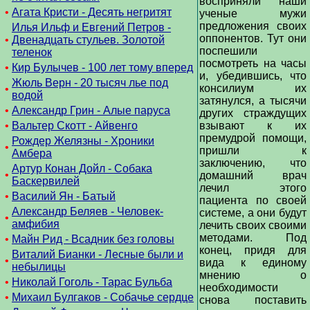
восприняли наши
•
Агата Кристи - Десять негритят
ученые мужи
предложения своих
Илья Ильф и Евгений Петров -
оппонентов. Тут они
•
Двенадцать стульев. Золотой
поспешили
теленок
посмотреть на часы
•
Кир Булычев - 100 лет тому вперед
и, убедившись, что
Жюль Верн - 20 тысяч лье под
консилиум их
•
водой
затянулся, а тысячи
•
Александр Грин - Алые паруса
других страждущих
•
Вальтер Скотт - Айвенго
взывают к их
премудрой помощи,
Рождер Желязны - Хроники
•
пришли к
Амбера
заключению, что
Артур Конан Дойл - Собака
•
домашний врач
Баскервилей
лечил этого
•
Василий Ян - Батый
пациента по своей
Александр Беляев - Человек-
системе, а они будут
•
амфибия
лечить своих своими
методами. Под
•
Майн Рид - Всадник без головы
конец, придя для
Виталий Бианки - Лесные были и
•
вида к единому
небылицы
мнению о
•
Николай Гоголь - Тарас Бульба
необходимости
•
Михаил Булгаков - Собачье сердце
снова поставить