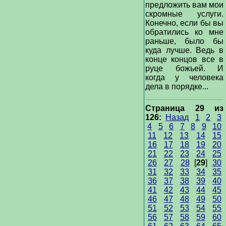
предложить вам мои
скромные услуги.
Конечно, если бы вы
обратились ко мне
раньше, было бы
куда лучше. Ведь в
конце концов все в
руце божьей. И
когда у человека
дела в порядке...
Страница 29 из
126:
Назад
1
2
3
4
5
6
7
8
9
10
11
12
13
14
15
16
17
18
19
20
21
22
23
24
25
26
27
28
[
29
]
30
31
32
33
34
35
36
37
38
39
40
41
42
43
44
45
46
47
48
49
50
51
52
53
54
55
56
57
58
59
60