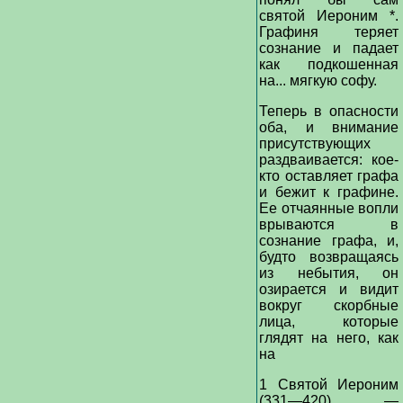
святой Иероним *.
Графиня теряет
сознание и падает
как подкошенная
на... мягкую софу.
Теперь в опасности
оба, и внимание
присутствующих
раздваивается: кое-
кто оставляет графа
и бежит к графине.
Ее отчаянные вопли
врываются в
сознание графа, и,
будто возвращаясь
из небытия, он
озирается и видит
вокруг скорбные
лица, которые
глядят на него, как
на
1 Святой Иероним
(331—420) —