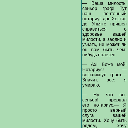
— Ваша милость,
сеньор граф! Тут
наш почтенный
нотариус дон Хестас
де Уньяте пришел
справиться о
здоровье вашей
милости, а заодно и
узнать, не может ли
он вам быть чем-
нибудь полезен.
— Ах! Боже мой!
Нотариус! —
воскликнул граф.—
Значит, все: я
умираю.
— Ну что вы,
сеньор! — прервал
его нотариус.— Я
просто верный
слуга вашей
милости. Хочу быть
рядом, хочу