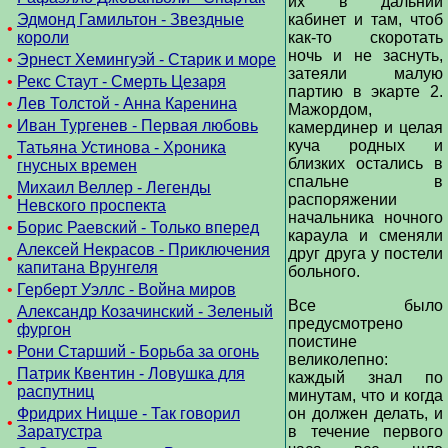
их в дальний
Эдмонд Гамильтон - Звездные
кабинет и там, чтоб
•
короли
как-то скоротать
ночь и не заснуть,
•
Эрнест Хемингуэй - Старик и море
затеяли малую
•
Рекс Стаут - Смерть Цезаря
партию в экарте 2.
•
Лев Толстой - Анна Каренина
Мажордом,
•
Иван Тургенев - Первая любовь
камердинер и целая
куча родных и
Татьяна Устинова - Хроника
•
близких остались в
гнусных времен
спальне в
Михаил Веллер - Легенды
•
распоряжении
Невского проспекта
начальника ночного
•
Борис Раевский - Только вперед
караула и сменяли
Алексей Некрасов - Приключения
друг друга у постели
•
капитана Врунгеля
больного.
•
Герберт Уэллс - Война миров
Все было
Александр Козачинский - Зеленый
•
предусмотрено
фургон
поистине
•
Рони Старший - Борьба за огонь
великолепно:
Патрик Квентин - Ловушка для
каждый знал по
•
распутниц
минутам, что и когда
Фридрих Ницше - Так говорил
он должен делать, и
•
Заратустра
в течение первого