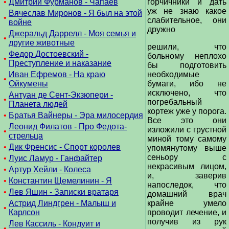
•
Дмитрий Фурманов - Чапаев
горчичники и дать
уж не знаю какое
Вячеслав Миронов - Я был на этой
•
слабительное, они
войне
дружно
Джеральд Даррелл - Моя семья и
•
другие животные
решили, что
Федор Достоевский -
больному неплохо
•
Преступление и наказание
бы подготовить
Иван Ефремов - На краю
необходимые
•
Ойкумены
бумаги, ибо не
исключено, что
Антуан де Сент-Экзюпери -
•
погребальный
Планета людей
кортеж уже у порога.
•
Братья Вайнеры - Эра милосердия
Все это они
Леонид Филатов - Про Федота-
изложили с грустной
•
стрельца
миной тому самому
•
Дик Френсис - Спорт королев
упомянутому выше
сеньору с
•
Луис Ламур - Ганфайтер
некрасивым лицом,
•
Артур Хейли - Колеса
и, заверив
•
Константин Щемелинин - Я
напоследок, что
•
Лев Яшин - Записки вратаря
домашний врач
Астрид Линдгрен - Малыш и
крайне умело
•
Карлсон
проводит лечение, и
получив из рук
Лев Кассиль - Кондуит и
•