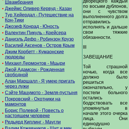
дворецкого каждый
Швамбрания
по восьми дублонов,
•
Джеймс Оливер Кервуд - Казан
они с чувством
Тур Хейердал - Путешествие на
выполненного долга
•
Кон-Тики
отправились
•
Джозеф Конрад - Юность
исполнять и дальше
свои тяжкие
•
Валентин Пикуль - Крейсера
обязанности.
•
Даниэль Дефо - Робинзон Крузо
•
Василий Аксенов - Остров Крым
III
Джим Корбетт - Кумаонские
•
людоеды
ЗАВЕЩАНИЕ
•
Михаил Лермонтов - Мцыри
Той страшной
Джой Адамсон - Рожденная
ночью, когда все
•
свободной
должно было
Алан Маршалл - Я умею пригать
решиться
•
через лужи
окончательно, у
•
Сэйте Мацумото - Земля-пустыня
постели больного
остались
Покровский - Охотники на
•
бодрствовать все
мамонтов
упомянутые в
Борис Полевой - Повесть о
•
начале этого очерка
настоящем человеке
лица. Они
•
Редьярд Киплинг - Маугли
единодушно
•
Вадим Кожевников - Щит и меч
выбрали