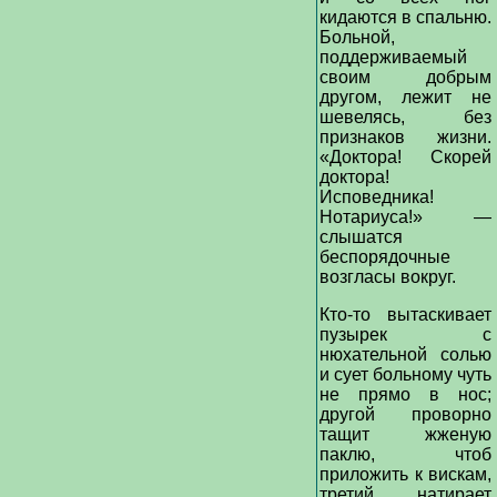
кидаются в спальню.
Больной,
поддерживаемый
своим добрым
другом, лежит не
шевелясь, без
признаков жизни.
«Доктора! Скорей
доктора!
Исповедника!
Нотариуса!» —
слышатся
беспорядочные
возгласы вокруг.
Кто-то вытаскивает
пузырек с
нюхательной солью
и сует больному чуть
не прямо в нос;
другой проворно
тащит жженую
паклю, чтоб
приложить к вискам,
третий натирает