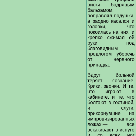
виски бодрящим
бальзамом,
поправлял подушки,
а заодно касался и
головки, что
покоилась на них, и
крепко сжимал ей
руки под
благовидным
предлогом уберечь
от нервного
припадка.
Вдруг больной
теряет сознание.
Крики, звонки. И те,
что играют в
кабинете, и те, что
болтают в гостиной,
и слуги,
прикорнувшие на
импровизированных
ложах,— все
вскакивают в испуге
и со всех ног