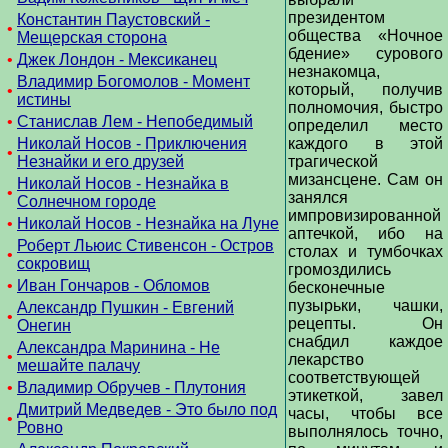
президентом
Константин Паустовский -
•
общества «Ночное
Мещерская сторона
бдение» сурового
•
Джек Лондон - Мексиканец
незнакомца,
Владимир Богомолов - Момент
который, получив
•
истины
полномочия, быстро
•
Станислав Лем - Непобедимый
определил место
Николай Носов - Приключения
каждого в этой
•
Незнайки и его друзей
трагической
мизансцене. Сам он
Николай Носов - Незнайка в
•
занялся
Солнечном городе
импровизированной
•
Николай Носов - Незнайка на Луне
аптечкой, ибо на
Роберт Льюис Стивенсон - Остров
столах и тумбочках
•
сокровищ
громоздились
•
Иван Гончаров - Обломов
бесконечные
пузырьки, чашки,
Александр Пушкин - Евгений
•
рецепты. Он
Онегин
снабдил каждое
Александра Маринина - Не
•
лекарство
мешайте палачу
соответствующей
•
Владимир Обручев - Плутония
этикеткой, завел
Дмитрий Медведев - Это было под
часы, чтобы все
•
Ровно
выполнялось точно,