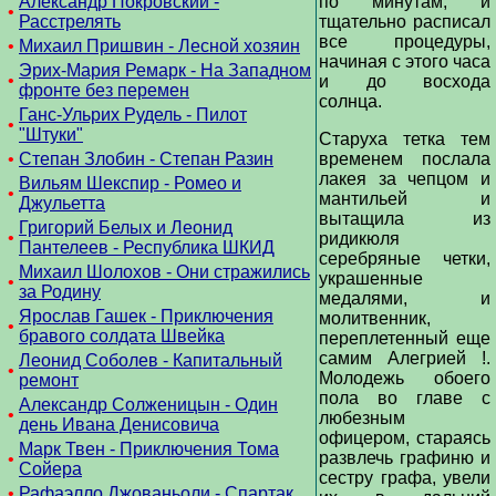
Александр Покровский -
по минутам, и
•
Расстрелять
тщательно расписал
все процедуры,
•
Михаил Пришвин - Лесной хозяин
начиная с этого часа
Эрих-Мария Ремарк - На Западном
•
и до восхода
фронте без перемен
солнца.
Ганс-Ульрих Рудель - Пилот
•
"Штуки"
Старуха тетка тем
•
Степан Злобин - Степан Разин
временем послала
лакея за чепцом и
Вильям Шекспир - Ромео и
•
мантильей и
Джульетта
вытащила из
Григорий Белых и Леонид
•
ридикюля
Пантелеев - Республика ШКИД
серебряные четки,
Михаил Шолохов - Они стражились
украшенные
•
за Родину
медалями, и
Ярослав Гашек - Приключения
молитвенник,
•
бравого солдата Швейка
переплетенный еще
самим Алегрией !.
Леонид Соболев - Капитальный
•
Молодежь обоего
ремонт
пола во главе с
Александр Солженицын - Один
•
любезным
день Ивана Денисовича
офицером, стараясь
Марк Твен - Приключения Тома
развлечь графиню и
•
Сойера
сестру графа, увели
•
Рафаэлло Джованьоли - Спартак