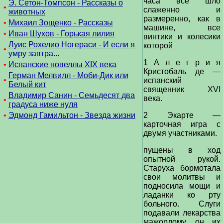
часа все шло
Э. Сетон-Томпсон - Рассказы о
•
слаженно и
животных
размеренно, как в
•
Михаил Зощенко - Рассказы
машине, все
•
Иван Шухов - Горькая лилия
винтики и колесики
Луис Рохелио Ногераси - И если я
которой
•
умру завтра...
1 А л е г р и я
•
Испанские новеллы XIX века
Кристобаль де —
Герман Мелвилл - Моби-Дик или
•
испанский
Белый кит
священник XVI
Владимир Санин - Семьдесят два
века.
•
градуса ниже нуля
•
Эдмонд Гамильтон - Звезда жизни
2 Экарте —
карточная игра с
двумя участниками.
пущены в ход
опытной рукой.
Старуха бормотала
свои молитвы и
подносила мощи и
ладанки ко рту
больного. Слуги
подавали лекарства
мажордому, он их