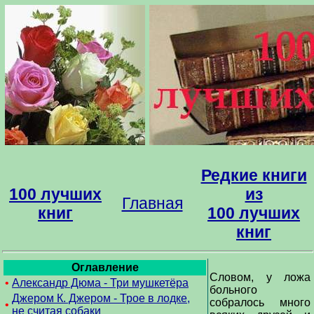
Редкие книги
100 лучших
из
Главная
книг
100 лучших
книг
Оглавление
Словом, у ложа
•
Александр Дюма - Три мушкетёра
больного
Джером К. Джером - Трое в лодке,
собралось много
•
не считая собаки