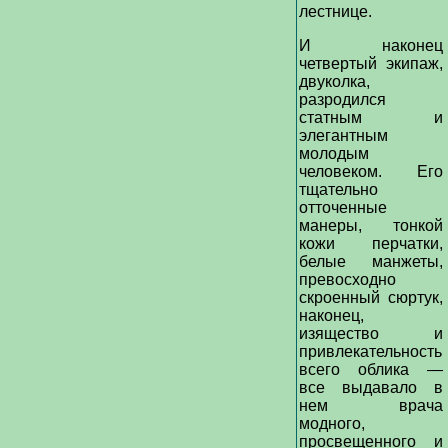
лестнице.
И наконец
четвертый экипаж,
двуколка,
разродился
статным и
элегантным
молодым
человеком. Его
тщательно
отточенные
манеры, тонкой
кожи перчатки,
белые манжеты,
превосходно
скроенный сюртук,
наконец,
изящество и
привлекательность
всего облика —
все выдавало в
нем врача
модного,
просвещенного и