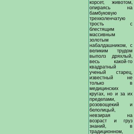
корсет, животом,
опираясь на
бамбуковую
трехколенчатую
трость с
блестящим
массивным
золотым
набалдашником, с
великим трудом
выполз дряхлый,
весь какой-то
квадратный
ученый старец,
известный не
только в
медицинских
кругах, но и за их
пределами,
розовощекий и
белолицый,
невзирая на
возраст и груз
знаний, в
традиционном,