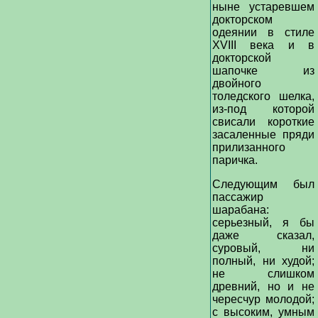
ныне устаревшем
докторском
одеянии в стиле
XVIII века и в
докторской
шапочке из
двойного
толедского шелка,
из-под которой
свисали короткие
засаленные пряди
прилизанного
паричка.
Следующим был
пассажир
шарабана:
серьезный, я бы
даже сказал,
суровый, ни
полный, ни худой;
не слишком
древний, но и не
чересчур молодой;
с высоким, умным