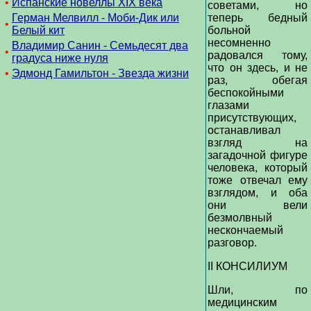
•
Испанские новеллы XIX века
советами, но
Герман Мелвилл - Моби-Дик или
теперь бедный
•
Белый кит
больной
несомненно
Владимир Санин - Семьдесят два
•
радовался тому,
градуса ниже нуля
что он здесь, и не
•
Эдмонд Гамильтон - Звезда жизни
раз, обегая
беспокойными
глазами
присутствующих,
останавливал
взгляд на
загадочной фигуре
человека, который
тоже отвечал ему
взглядом, и оба
они вели
безмолвный
нескончаемый
разговор.
II КОНСИЛИУМ
Шли, по
медицинским