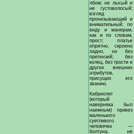
лбом; не лысый и
не густоволосый;
взгляд
пронизывающий и
внимательный; по
виду и манерам,
как и по словам,
прост; платье
опрятно, скроено
ладно, но без
претензий; без
колец, без трости и
других внешних
атрибутов,
присущих его
званию.
Кабриолет
(который
наверняка был
наемным) привез
маленького
суетливого
человечка —
болтуна, не