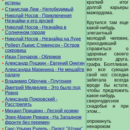
•
краткий итог
истины
долгой карьеры
•
Станислав Лем - Непобедимый
мажордома.
Николай Носов - Приключения
•
Незнайки и его друзей
Крутился там еще
Николай Носов - Незнайка в
какой-нибудь
•
Солнечном городе
элегантный
молодой человек,
•
Николай Носов - Незнайка на Луне
приходивший
Роберт Льюис Стивенсон - Остров
•
справиться о
сокровищ
здоровье своего
•
Иван Гончаров - Обломов
милого друга,
•
Александр Пушкин - Евгений Онегин
графа. Болтливая,
Александра Маринина - Не мешайте
во все сующая
•
палачу
свой нос соседка
забегала всегда
•
Владимир Обручев - Плутония
вроде бы кстати,
Дмитрий Медведев - Это было под
•
чтобы предложить
Ровно
какое-нибудь
Александр Покровский -
сверхчудесное
•
Расстрелять
снадобье и при
•
Михаил Пришвин - Лесной хозяин
этом...
Эрих-Мария Ремарк - На Западном
•
опрокинуть
фронте без перемен
ненароком
•
Ганс-Ульрих Рудель - Пилот "Штуки"