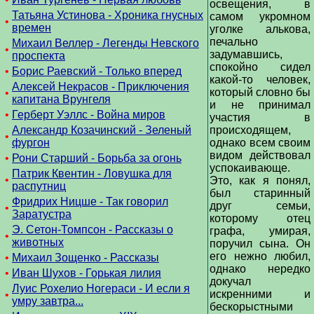
освещения, в
Татьяна Устинова - Хроника гнусных
самом укромном
•
времен
уголке алькова,
печально
Михаил Веллер - Легенды Невского
•
задумавшись,
проспекта
спокойно сидел
•
Борис Раевский - Только вперед
какой-то человек,
Алексей Некрасов - Приключения
который словно бы
•
капитана Врунгеля
и не принимал
•
Герберт Уэллс - Война миров
участия в
Александр Козачинский - Зеленый
происходящем,
•
фургон
однако всем своим
видом действовал
•
Рони Старший - Борьба за огонь
успокаивающе.
Патрик Квентин - Ловушка для
•
Это, как я понял,
распутниц
был старинный
Фридрих Ницше - Так говорил
друг семьи,
•
Заратустра
которому отец
Э. Сетон-Томпсон - Рассказы о
графа, умирая,
•
животных
поручил сына. Он
его нежно любил,
•
Михаил Зощенко - Рассказы
однако нередко
•
Иван Шухов - Горькая лилия
докучал
Луис Рохелио Ногераси - И если я
искренними и
•
умру завтра...
бескорыстными