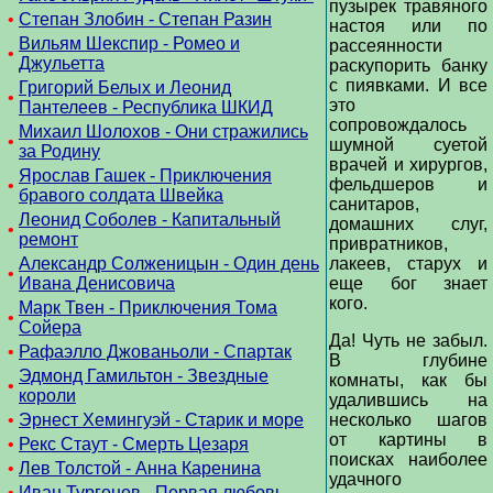
пузырек травяного
•
Степан Злобин - Степан Разин
настоя или по
Вильям Шекспир - Ромео и
рассеянности
•
Джульетта
раскупорить банку
с пиявками. И все
Григорий Белых и Леонид
•
это
Пантелеев - Республика ШКИД
сопровождалось
Михаил Шолохов - Они стражились
•
шумной суетой
за Родину
врачей и хирургов,
Ярослав Гашек - Приключения
фельдшеров и
•
бравого солдата Швейка
санитаров,
Леонид Соболев - Капитальный
домашних слуг,
•
ремонт
привратников,
Александр Солженицын - Один день
лакеев, старух и
•
Ивана Денисовича
еще бог знает
кого.
Марк Твен - Приключения Тома
•
Сойера
Да! Чуть не забыл.
•
Рафаэлло Джованьоли - Спартак
В глубине
Эдмонд Гамильтон - Звездные
комнаты, как бы
•
короли
удалившись на
•
Эрнест Хемингуэй - Старик и море
несколько шагов
от картины в
•
Рекс Стаут - Смерть Цезаря
поисках наиболее
•
Лев Толстой - Анна Каренина
удачного
•
Иван Тургенев - Первая любовь