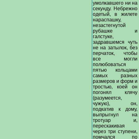
умолкавшего ни на
секунду. Небрежно
одетый, в жилете
нараспашку,
незастегнутой
рубашке и
галстуке,
задравшемся чуть
не на затылок, без
перчаток, чтобы
все могли
полюбоваться
пятью кольцами
самых разных
размеров и форм и
тростью, коей он
погонял клячу
(разумеется,
чужую), он,
подкатив к дому,
выпрыгнул на
тротуар и,
перескакивая
через три ступени,
помчался по