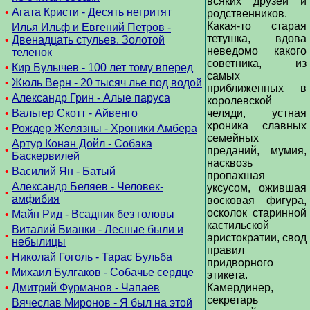
всяких друзей и
•
Агата Кристи - Десять негритят
родственников.
Какая-то старая
Илья Ильф и Евгений Петров -
тетушка, вдова
•
Двенадцать стульев. Золотой
неведомо какого
теленок
советника, из
•
Кир Булычев - 100 лет тому вперед
самых
•
Жюль Верн - 20 тысяч лье под водой
приближенных в
•
Александр Грин - Алые паруса
королевской
•
Вальтер Скотт - Айвенго
челяди, устная
хроника славных
•
Рождер Желязны - Хроники Амбера
семейных
Артур Конан Дойл - Собака
•
преданий, мумия,
Баскервилей
насквозь
•
Василий Ян - Батый
пропахшая
Александр Беляев - Человек-
уксусом, ожившая
•
амфибия
восковая фигура,
осколок старинной
•
Майн Рид - Всадник без головы
кастильской
Виталий Бианки - Лесные были и
•
аристократии, свод
небылицы
правил
•
Николай Гоголь - Тарас Бульба
придворного
•
Михаил Булгаков - Собачье сердце
этикета.
•
Дмитрий Фурманов - Чапаев
Камердинер,
секретарь
Вячеслав Миронов - Я был на этой
•