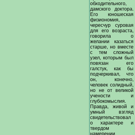
обходительного,
дамского доктора.
Его юношеская
физиономия,
чересчур суровая
для его возраста,
говорила о
желании казаться
старше, но вместе
с тем сложный
узел, которым был
повязан его
галстук, как бы
подчеркивал, что
он, конечно,
человек солидный,
но не от великой
учености и
глубокомыслия.
Правда, живой и
умный взгляд
свидетельствовал
о характере и
твердом
намерении