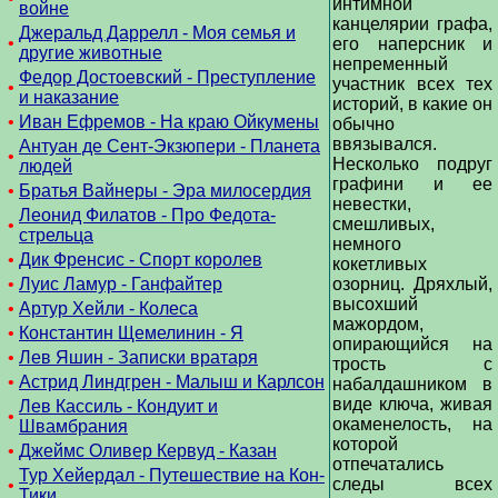
интимной
войне
канцелярии графа,
Джеральд Даррелл - Моя семья и
•
его наперсник и
другие животные
непременный
Федор Достоевский - Преступление
участник всех тех
•
и наказание
историй, в какие он
•
Иван Ефремов - На краю Ойкумены
обычно
ввязывался.
Антуан де Сент-Экзюпери - Планета
•
Несколько подруг
людей
графини и ее
•
Братья Вайнеры - Эра милосердия
невестки,
Леонид Филатов - Про Федота-
смешливых,
•
стрельца
немного
•
Дик Френсис - Спорт королев
кокетливых
•
Луис Ламур - Ганфайтер
озорниц. Дряхлый,
высохший
•
Артур Хейли - Колеса
мажордом,
•
Константин Щемелинин - Я
опирающийся на
•
Лев Яшин - Записки вратаря
трость с
•
Астрид Линдгрен - Малыш и Карлсон
набалдашником в
виде ключа, живая
Лев Кассиль - Кондуит и
•
окаменелость, на
Швамбрания
которой
•
Джеймс Оливер Кервуд - Казан
отпечатались
Тур Хейердал - Путешествие на Кон-
следы всех
•
Тики