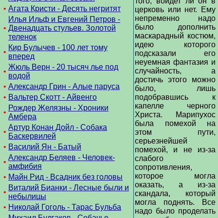
того, войдет ли он в
•
Агата Кристи - Десять негритят
церковь или нет. Ему
непременно надо
Илья Ильф и Евгений Петров -
было дополнить
•
Двенадцать стульев. Золотой
маскарадный костюм,
теленок
идею которого
Кир Булычев - 100 лет тому
•
подсказали его
вперед
неуемная фантазия и
Жюль Верн - 20 тысяч лье под
случайность, а
•
водой
достичь этого можно
•
Александр Грин - Алые паруса
было, лишь
•
Вальтер Скотт - Айвенго
подобравшись к
капелле черного
Рождер Желязны - Хроники
•
Христа. Марипухос
Амбера
была помехой на
Артур Конан Дойл - Собака
•
этом пути,
Баскервилей
серьезнейшей
•
Василий Ян - Батый
помехой, и не из-за
Александр Беляев - Человек-
слабого
•
амфибия
сопротивления,
которое могла
•
Майн Рид - Всадник без головы
оказать, а из-за
Виталий Бианки - Лесные были и
•
скандала, который
небылицы
могла поднять. Все
•
Николай Гоголь - Тарас Бульба
надо было проделать
Михаил Булгаков - Собачье