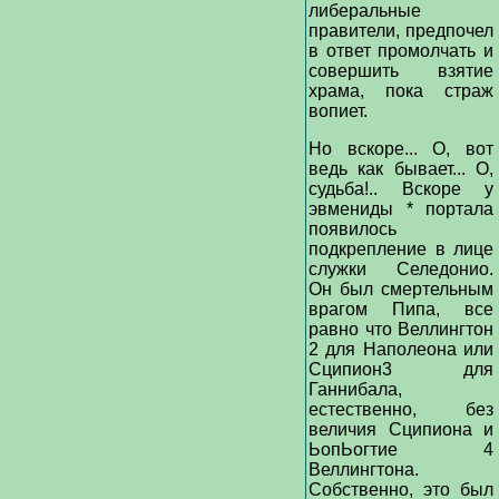
либеральные
правители, предпочел
в ответ промолчать и
совершить взятие
храма, пока страж
вопиет.
Но вскоре... О, вот
ведь как бывает... О,
судьба!.. Вскоре у
эвмениды * портала
появилось
подкрепление в лице
служки Селедонио.
Он был смертельным
врагом Пипа, все
равно что Веллингтон
2 для Наполеона или
Сципион3 для
Ганнибала,
естественно, без
величия Сципиона и
ЬопЬогтие 4
Веллингтона.
Собственно, это был