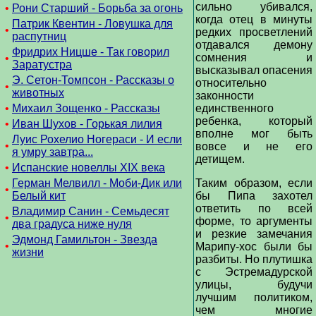
сильно убивался,
•
Рони Старший - Борьба за огонь
когда отец в минуты
Патрик Квентин - Ловушка для
•
редких просветлений
распутниц
отдавался демону
Фридрих Ницше - Так говорил
сомнения и
•
Заратустра
высказывал опасения
Э. Сетон-Томпсон - Рассказы о
относительно
•
животных
законности
•
Михаил Зощенко - Рассказы
единственного
ребенка, который
•
Иван Шухов - Горькая лилия
вполне мог быть
Луис Рохелио Ногераси - И если
•
вовсе и не его
я умру завтра...
детищем.
•
Испанские новеллы XIX века
Герман Мелвилл - Моби-Дик или
Таким образом, если
•
Белый кит
бы Пипа захотел
ответить по всей
Владимир Санин - Семьдесят
•
форме, то аргументы
два градуса ниже нуля
и резкие замечания
Эдмонд Гамильтон - Звезда
•
Марипу-хос были бы
жизни
разбиты. Но плутишка
с Эстремадурской
улицы, будучи
лучшим политиком,
чем многие