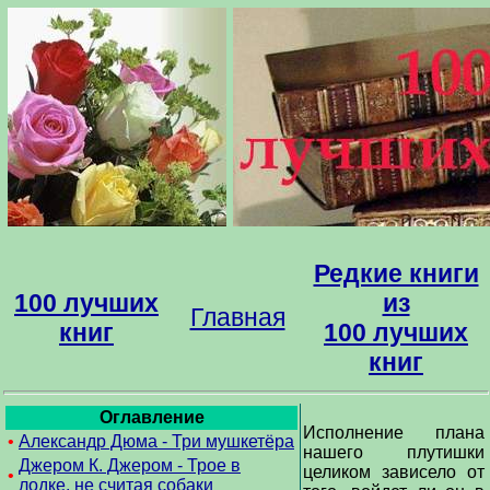
Редкие книги
100 лучших
из
Главная
книг
100 лучших
книг
Оглавление
Исполнение плана
•
Александр Дюма - Три мушкетёра
нашего плутишки
Джером К. Джером - Трое в
целиком зависело от
•
лодке, не считая собаки