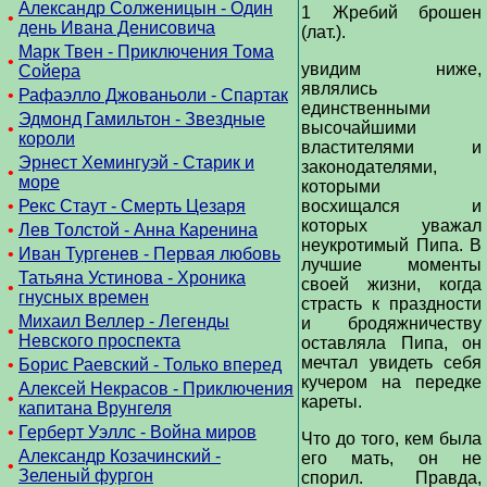
Александр Солженицын - Один
1 Жребий брошен
•
день Ивана Денисовича
(лат.).
Марк Твен - Приключения Тома
•
увидим ниже,
Сойера
являлись
•
Рафаэлло Джованьоли - Спартак
единственными
Эдмонд Гамильтон - Звездные
высочайшими
•
короли
властителями и
Эрнест Хемингуэй - Старик и
законодателями,
•
море
которыми
•
Рекс Стаут - Смерть Цезаря
восхищался и
которых уважал
•
Лев Толстой - Анна Каренина
неукротимый Пипа. В
•
Иван Тургенев - Первая любовь
лучшие моменты
Татьяна Устинова - Хроника
своей жизни, когда
•
гнусных времен
страсть к праздности
Михаил Веллер - Легенды
и бродяжничеству
•
Невского проспекта
оставляла Пипа, он
мечтал увидеть себя
•
Борис Раевский - Только вперед
кучером на передке
Алексей Некрасов - Приключения
•
кареты.
капитана Врунгеля
•
Герберт Уэллс - Война миров
Что до того, кем была
Александр Козачинский -
его мать, он не
•
Зеленый фургон
спорил. Правда,