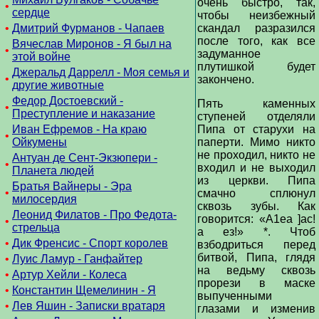
очень быстро, так,
•
сердце
чтобы неизбежный
•
Дмитрий Фурманов - Чапаев
скандал разразился
после того, как все
Вячеслав Миронов - Я был на
•
задуманное
этой войне
плутишкой будет
Джеральд Даррелл - Моя семья и
•
закончено.
другие животные
Федор Достоевский -
Пять каменных
•
Преступление и наказание
ступеней отделяли
Иван Ефремов - На краю
Пипа от старухи на
•
Ойкумены
паперти. Мимо никто
не проходил, никто не
Антуан де Сент-Экзюпери -
•
входил и не выходил
Планета людей
из церкви. Пипа
Братья Вайнеры - Эра
•
смачно сплюнул
милосердия
сквозь зубы. Как
Леонид Филатов - Про Федота-
говорится: «А1еа ]ас!
•
стрельца
а ез!» *. Чтоб
•
Дик Френсис - Спорт королев
взбодриться перед
битвой, Пипа, глядя
•
Луис Ламур - Ганфайтер
на ведьму сквозь
•
Артур Хейли - Колеса
прорези в маске
•
Константин Щемелинин - Я
выпученными
•
Лев Яшин - Записки вратаря
глазами и изменив