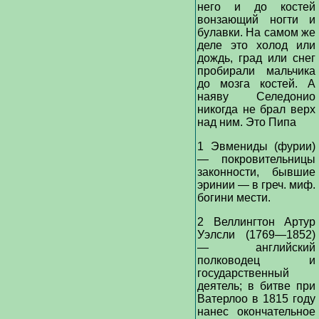
него и до костей
вонзающий ногти и
булавки. На самом же
деле это холод или
дождь, град или снег
пробирали мальчика
до мозга костей. А
наяву Селедонио
никогда не брал верх
над ним. Это Пипа
1 Эвмениды (фурии)
— покровительницы
законности, бывшие
эринии — в греч. миф.
богини мести.
2 Веллингтон Артур
Уэлсли (1769—1852)
— английский
полководец и
государственный
деятель; в битве при
Ватерлоо в 1815 году
нанес окончательное