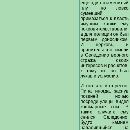
еще один знаменитый
плут, но ловко
сумевший
примазаться к власть
имущим: ханжи ему
покровительствовали,
а для полиции он был
первым доносчиком.
И церковь, и
правительство имели
в Селедонио верного
стража своих
интересов и расчетов,
к тому же он был
лукав и услужлив.
И вот что интересно:
Пипа иногда, заснув
поздней ночью
посреди улицы, видел
кошмарные сны. В
таких случаях ему
снился Селедонио,
будто камнем
навалившийся на