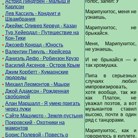
Астрид Линдгрен - Малыш и
голос, запел: У
•
Карлсон
Марипухитос, меня не
Лев Кассиль - Кондуит и
•
узнаешь,
Швамбрания
•
Джеймс Оливер Кервуд - Казан
Марипухитос, не
Тур Хейердал - Путешествие на
брыкайся.
•
Кон-Тики
Меня, Марипухитос,
•
Джозеф Конрад - Юность
не узнаешь,
•
Валентин Пикуль - Крейсера
•
Даниэль Дефо - Робинзон Крузо
И не брыкайся — и
•
Василий Аксенов - Остров Крым
так хромушка.
Джим Корбетт - Кумаонские
•
Пипа в серьезных
людоеды
случаях любил
•
Михаил Лермонтов - Мцыри
импровизировать,
Джой Адамсон - Рожденная
хотя вообще, так же
•
свободной
как Платон, не
Алан Маршалл - Я умею пригать
уважал поэтов, а вот
•
через лужи
музыкантов ставил
высоко, почти в один
•
Сэйте Мацумото - Земля-пустыня
ряд с танцорами.
Покровский - Охотники на
•
мамонтов
Марипухитос, как и
Борис Полевой - Повесть о
говорилось в куплете,
•