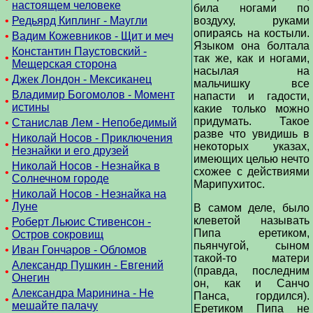
настоящем человеке
била ногами по
•
Редьярд Киплинг - Маугли
воздуху, руками
опираясь на костыли.
•
Вадим Кожевников - Щит и меч
Языком она болтала
Константин Паустовский -
•
так же, как и ногами,
Мещерская сторона
насылая на
•
Джек Лондон - Мексиканец
мальчишку все
Владимир Богомолов - Момент
напасти и гадости,
•
истины
какие только можно
придумать. Такое
•
Станислав Лем - Непобедимый
разве что увидишь в
Николай Носов - Приключения
•
некоторых указах,
Незнайки и его друзей
имеющих целью нечто
Николай Носов - Незнайка в
схожее с действиями
•
Солнечном городе
Марипухитос.
Николай Носов - Незнайка на
•
Луне
В самом деле, было
клеветой называть
Роберт Льюис Стивенсон -
•
Пипа еретиком,
Остров сокровищ
пьянчугой, сыном
•
Иван Гончаров - Обломов
такой-то матери
Александр Пушкин - Евгений
(правда, последним
•
Онегин
он, как и Санчо
Александра Маринина - Не
Панса, гордился).
•
мешайте палачу
Еретиком Пипа не