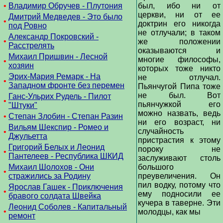
•
Владимир Обручев - Плутония
был, ибо ни от
церкви, ни от ее
Дмитрий Медведев - Это было
•
доктрин его никогда
под Ровно
не отлучали; в таком
Александр Покровский -
•
же положении
Расстрелять
оказываются и
Михаил Пришвин - Лесной
многие философы,
•
хозяин
которых тоже никто
Эрих-Мария Ремарк - На
не отлучал.
•
Западном фронте без перемен
Пьянчугой Пипа тоже
не был. Вот
Ганс-Ульрих Рудель - Пилот
•
пьянчужкой его
"Штуки"
можно назвать, ведь
•
Степан Злобин - Степан Разин
ни его возраст, ни
Вильям Шекспир - Ромео и
случайность
•
Джульетта
пристрастия к этому
Григорий Белых и Леонид
пороку не
•
Пантелеев - Республика ШКИД
заслуживают столь
Михаил Шолохов - Они
большого
•
стражились за Родину
преувеличения. Он
пил водку, потому что
Ярослав Гашек - Приключения
•
ему подносили ее
бравого солдата Швейка
кучера в таверне. Эти
Леонид Соболев - Капитальный
•
молодцы, как мы
ремонт