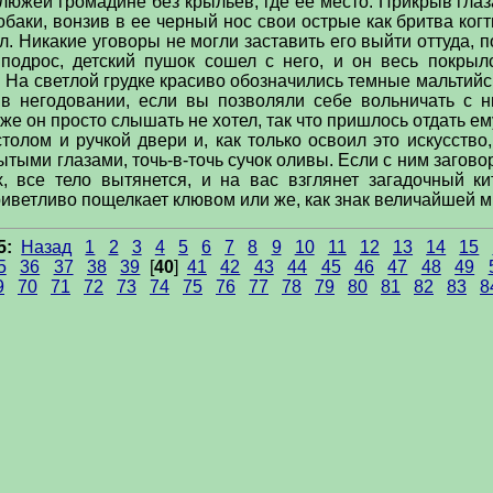
люжей громадине без крыльев, где ее место. Прикрыв глаз
баки, вонзив в ее черный нос свои острые как бритва когт
л. Никакие уговоры не могли заставить его выйти оттуда, п
 подрос, детский пушок сошел с него, и он весь покры
На светлой грудке красиво обозначились темные мальтийск
 в негодовании, если вы позволяли себе вольничать с 
е же он просто слышать не хотел, так что пришлось отдать е
толом и ручкой двери и, как только освоил это искусство
ытыми глазами, точь-в-точь сучок оливы. Если с ним заговор
х, все тело вытянется, и на вас взглянет загадочный 
иветливо пощелкает клювом или же, как знак величайшей ми
5:
Назад
1
2
3
4
5
6
7
8
9
10
11
12
13
14
15
5
36
37
38
39
[
40
]
41
42
43
44
45
46
47
48
49
9
70
71
72
73
74
75
76
77
78
79
80
81
82
83
8