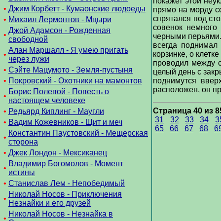
покажет этой неук
•
Джим Корбетт - Кумаонские людоеды
прямо на морду со
спрятался под сто
•
Михаил Лермонтов - Мцыри
совенок немного
Джой Адамсон - Рожденная
•
черными перьями. 
свободной
всегда поднимал
Алан Маршалл - Я умею пригать
корзинке, о клетк
•
через лужи
проводил между с
•
Сэйте Мацумото - Земля-пустыня
целый день с закр
•
Покровский - Охотники на мамонтов
поднимутся ввер
расположен, он пр
Борис Полевой - Повесть о
•
настоящем человеке
Страница 40 из 8
•
Редьярд Киплинг - Маугли
31
32
33
34
3
•
Вадим Кожевников - Щит и меч
65
66
67
68
6
Константин Паустовский - Мещерская
•
сторона
•
Джек Лондон - Мексиканец
Владимир Богомолов - Момент
•
истины
•
Станислав Лем - Непобедимый
Николай Носов - Приключения
•
Незнайки и его друзей
Николай Носов - Незнайка в
•