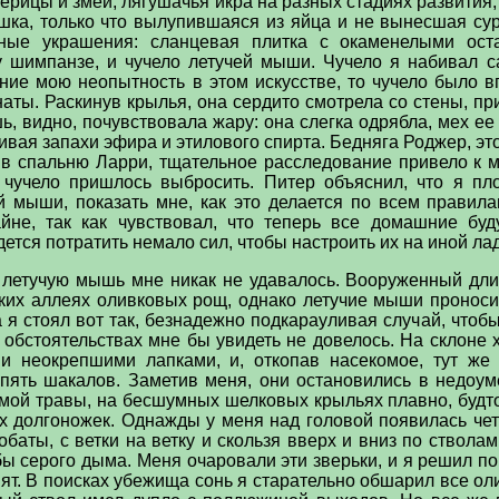
ицы и змеи, лягушачья икра на разных стадиях развития, 
шка, только что вылупившаяся из яйца и не вынесшая сур
ные украшения: сланцевая плитка с окаменелыми ост
шимпанзе, и чучело летучей мыши. Чучело я набивал са
ние мою неопытность в этом искусстве, то чучело было в
аты. Раскинув крылья, она сердито смотрела со стены, пр
ь, видно, почувствовала жару: она слегка одрябла, мех е
ивая запахи эфира и этилового спирта. Бедняга Роджер, это
 в спальню Ларри, тщательное расследование привело к м
чучело пришлось выбросить. Питер объяснил, что я пло
й мыши, показать мне, как это делается по всем правила
йне, так как чувствовал, что теперь все домашние буд
ется потратить немало сил, чтобы настроить их на иной ла
летучую мышь мне никак не удавалось. Вооруженный дли
ких аллеях оливковых рощ, однако летучие мыши проноси
 я стоял вот так, безнадежно подкарауливая случай, чтоб
 обстоятельствах мне бы увидеть не довелось. На склоне
и неокрепшими лапками, и, откопав насекомое, тут же 
 пять шакалов. Заметив меня, они остановились в недоум
амой травы, на бесшумных шелковых крыльях плавно, будто
 долгоножек. Однажды у меня над головой появилась чета
обаты, с ветки на ветку и скользя вверх и вниз по ствол
бы серого дыма. Меня очаровали эти зверьки, и я решил по
пят. В поисках убежища сонь я старательно обшарил все ол