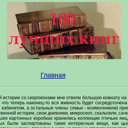
Главная
 истории со скорпионами мне отвели большую комнату на в
 что теперь наконец-то вся живность будет сосредоточена
 кабинетом, а остальные члены семьи - козявочником) пр
ственной истории, свои дневники, микроскоп, скальпели, са
их картонных коробках хранились коллекции птичьих яиц, 
рых были заспиртованы такие интересные вещи, как цы