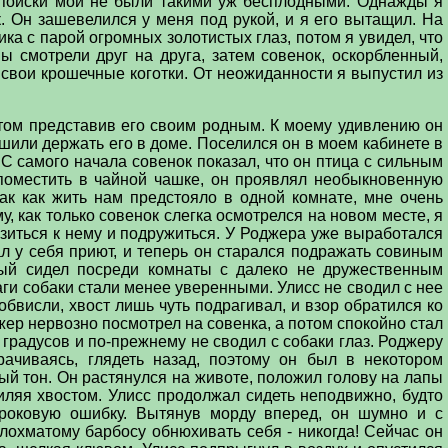
 поиски мои не были такими уж бесплодными. Однажды я
к. Он зашевелился у меня под рукой, и я его вытащил. На
а с парой огромных золотистых глаз, потом я увидел, что
 смотрели друг на друга, затем совенок, оскорбленный,
свои крошечные коготки. От неожиданности я выпустил из
том представив его своим родным. К моему удивлению он
шили держать его в доме. Поселился он в моем кабинете в
С самого начала совенок показал, что он птица с сильным
 поместить в чайной чашке, он проявлял необыкновенную
ак как жить нам предстояло в одной комнате, мне очень
, как только совенок слегка осмотрелся на новом месте, я
изиться к нему и подружиться. У Роджера уже выработался
л у себя приют, и теперь он старался подражать совиным
рый сидел посреди комнаты с далеко не дружественным
и собаки стали менее уверенными. Улисс не сводил с нее
обвисли, хвост лишь чуть подрагивал, и взор обратился ко
жер нервозно посмотрел на совенка, а потом спокойно стал
 градусов и по-прежнему не сводил с собаки глаз. Роджеру
рачиваясь, глядеть назад, поэтому он был в некотором
ый тон. Он растянулся на животе, положил голову на лапы
иляя хвостом. Улисс продолжал сидеть неподвижно, будто
 роковую ошибку. Вытянув морду вперед, он шумно и с
лохматому барбосу обнюхивать себя - никогда! Сейчас он