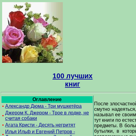
100 лучших
книг
Оглавление
После злосчастной
•
Александр Дюма - Три мушкетёра
смутно надеяться,
Джером К. Джером - Трое в лодке, не
называл ее своим
•
считая собаки
тут книги по есте
•
Агата Кристи - Десять негритят
предметы. В больш
бутылки, в кото
Илья Ильф и Евгений Петров -
•