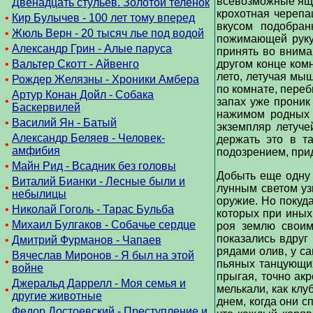
всевозможные ящер
Двенадцать стульев. Золотой теленок
крохотная черепа
•
Кир Булычев - 100 лет тому вперед
вкусом подобран
•
Жюль Верн - 20 тысяч лье под водой
пожимающей руку 
•
Александр Грин - Алые паруса
принять во внима
•
Вальтер Скотт - Айвенго
другом конце комн
лето, летучая мыш
•
Рождер Желязны - Хроники Амбера
по комнате, переб
Артур Конан Дойл - Собака
•
запах уже проник
Баскервилей
нажимом родных 
•
Василий Ян - Батый
экземпляр летуче
Александр Беляев - Человек-
держать это в та
•
амфибия
подозрением, прид
•
Майн Рид - Всадник без головы
Добыть еще одну 
Виталий Бианки - Лесные были и
•
лунным светом уз
небылицы
оружие. Но покуда
•
Николай Гоголь - Тарас Бульба
которых при иных
•
Михаил Булгаков - Собачье сердце
роя землю своим
показались вдруг
•
Дмитрий Фурманов - Чапаев
рядами олив, у с
Вячеслав Миронов - Я был на этой
•
пьяных танцующих
войне
прыгая, точно акр
Джеральд Даррелл - Моя семья и
мелькали, как клу
•
другие животные
днем, когда они с
Федор Достоевский - Преступление и