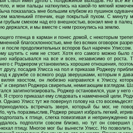
вый ствол имел дупло с полдюжиной выходов. Но все же
упло, и мои пальцы наткнулись на какой-то мягкий комоче
ыча показалась мне большим клубком из пушинок одуванчик
сем маленький птенчик, еще покрытый пухом. С минуту мы
м грубым смехом над его внешностью, вонзил мне в палец 
орую держался, и мы вместе с ним грохнулись на землю.
ющего птенца в карман и понес домой, с некоторым трепе
мненной благосклонностью, мне без всяких оговорок разре
е и после продолжительных вспоров был наречен Улиссом. 
ому шутить с ним не стоит. Хотя его самого можно было
шно набрасывался на все и всех, независимо от роста. Т
 него с Роджером установились хорошие отношения, поэтому
г другу, посадив Улисса на пол и приказав Роджеру прибл
од к дружбе со всякого рода зверушками, которым я дава
 виляя хвостом, он любезно направился к Улиссу, кото
" и сверлил Роджера свирепым, немигающим взглядом. Шаг
тался загипнотизировать. Роджер остановился, уши у него 
. Я строго приказал ему следовать к намеченной цели. Род
и. Однако Улисс тут же повернул голову на сто восемьдесят
приходилось встречать зверя, который бы мог, не пово
о, чуть поразмыслив, Роджер решил избрать легкий, игрив
подползать к птице, слегка повизгивая и непринужденно в
 удалось подползти совсем близко, но тут он совершил
юхал птицу. Многое мог бы вынести Улисс. Но позволить 