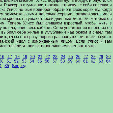
а, щелкая клювом, Улисс подпрыгнул в воздух и опустился
и. Роджер в изумлении тявкнул, стряхнул с себя совенка и
ока Улисс не был водворен обратно в свою корзинку. Когда
лся замечательными пепельно-серыми, ржаво-красными и
ие кресты, на ушах отросли длинные кисточки, которые он
ним. Теперь Улисс был слишком взрослый, чтобы жить в
му во владение весь кабинет. Свои упражнения в полетах он
, выбрал себе жилье в углублении над окном и сидел там
ить, глаза его сразу широко распахнутся, кисточки на ушах
китайский идол с изможденным лицом. Если Улисс к вам
лости, слетит вниз и торопливо чмокнет вас в ухо.
16
17
18
19
20
21
22
23
24
25
26
27
28
29
30
50
51
52
53
54
55
56
57
58
59
60
61
62
63
64
4
85
Вперед