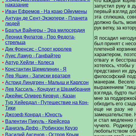
что каждый коря
•
наказание
запустил руку в д
•
Иван Ефремов - На краю Ойкумены
первый взгляд доб
эта сплюшка, сов
Антуан де Сент-Экзюпери - Планета
•
должно быть, мои
людей
рук ветку, за кот
•
Братья Вайнеры - Эра милосердия
Леонид Филатов - Про Федота-
Я посадил негоду
•
стрельца
был принят с несо
•
Дик Френсис - Спорт королев
плетеной корзинк
характером, поэт
•
Луис Ламур - Ганфайтер
отвагу и бесстра
•
Артур Хейли - Колеса
хотелось, чтобы у
•
Константин Щемелинин - Я
представил их дру
•
Лев Яшин - Записки вратаря
философский подх
манерам. Весело
•
Астрид Линдгрен - Малыш и Карлсон
выражением "лица
•
Лев Кассиль - Кондуит и Швамбрания
взгляда, будто пы
•
Джеймс Оливер Кервуд - Казан
мне за поддержкой
Тур Хейердал - Путешествие на Кон-
обходить его сзад
•
Тики
еще ни разу не 
•
Джозеф Конрад - Юность
замешательстве. Н
и стал медленно 
•
Валентин Пикуль - Крейсера
чучело. Роджеру
•
Даниэль Дефо - Робинзон Крузо
любопытством обн
•
Василий Аксенов - Остров Крым