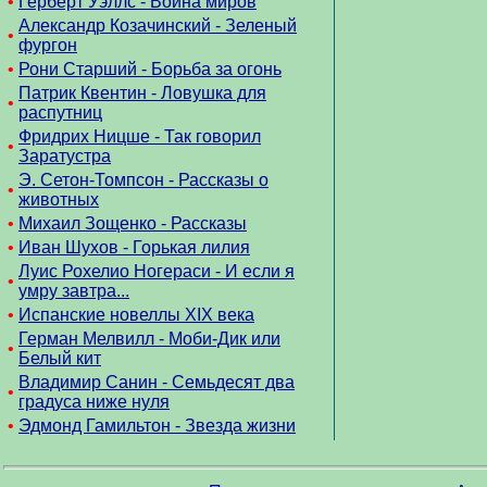
•
Герберт Уэллс - Война миров
Александр Козачинский - Зеленый
•
фургон
•
Рони Старший - Борьба за огонь
Патрик Квентин - Ловушка для
•
распутниц
Фридрих Ницше - Так говорил
•
Заратустра
Э. Сетон-Томпсон - Рассказы о
•
животных
•
Михаил Зощенко - Рассказы
•
Иван Шухов - Горькая лилия
Луис Рохелио Ногераси - И если я
•
умру завтра...
•
Испанские новеллы XIX века
Герман Мелвилл - Моби-Дик или
•
Белый кит
Владимир Санин - Семьдесят два
•
градуса ниже нуля
•
Эдмонд Гамильтон - Звезда жизни