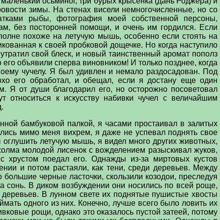
маленький осьминог, три бурых крысенка (дань Роджера) и
овости зимы. На стенах висели немногочисленные, но со
атками рыбы, фотография моей собственной персоны,
м, без посторонней помощи, и очень им гордился. Если
полне похоже на летучую мышь, особенно если стоять на
икованная к своей пробковой дощечке. Но когда наступило
е утратил свой блеск, и новый таинственный аромат пополз
 его объявили сперва виновником! И только позднее, когда
оему чучелу. Я был удивлен и немало раздосадован. Под
хо его обработал, и обещал, если я достану еще один
м. Я от души благодарил его, но осторожно посоветовал
ут относиться к искусству набивки чучел с величайшим
д.
нной бамбуковой палкой, я часами простаивал в залитых
лись мимо меня вихрем, я даже не успевал поднять свое
ы оглушить летучую мышь, я видел много других животных,
 холма молодой лисенок с вожделением разыскивал жуков,
с хрустом поедал его. Однажды из-за миртовых кустов
ении и потом растаяли, как тени, среди деревьев. Между
 большие черные ласточки, скользили козодои, преследуя
 сонь. В диком возбуждении они носились по всей роще,
ам деревьев. В лунном свете их поднятые пушистые хвосты
ймать одного из них. Конечно, лучше всего было ловить их
ивковые рощи, однако это оказалось пустой затеей, потому