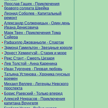
Ярослав Гашек - Приключения
•
бравого солдата Швейка
Леонид Соболев - Капитальный
•
ремонт
Александр Солженицын - Один день
•
Ивана Денисовича
Марк Твен - Приключения Тома
•
Сойера
•
Рафаэлло Джованьоли - Спартак
•
Эдмонд Гамильтон - Звездные короли
•
Эрнест Хемингуэй - Старик и море
•
Рекс Стаут - Смерть Цезаря
•
Лев Толстой - Анна Каренина
•
Иван Тургенев - Первая любовь
Татьяна Устинова - Хроника гнусных
•
времен
Михаил Веллер - Легенды Невского
•
проспекта
•
Борис Раевский - Только вперед
Алексей Некрасов - Приключения
•
капитана Врунгеля