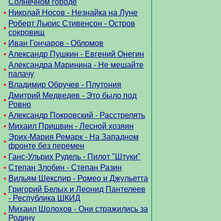
Солнечном городе
•
Николай Носов - Незнайка на Луне
Роберт Льюис Стивенсон - Остров
•
сокровищ
•
Иван Гончаров - Обломов
•
Александр Пушкин - Евгений Онегин
Александра Маринина - Не мешайте
•
палачу
•
Владимир Обручев - Плутония
Дмитрий Медведев - Это было под
•
Ровно
•
Александр Покровский - Расстрелять
•
Михаил Пришвин - Лесной хозяин
Эрих-Мария Ремарк - На Западном
•
фронте без перемен
•
Ганс-Ульрих Рудель - Пилот "Штуки"
•
Степан Злобин - Степан Разин
•
Вильям Шекспир - Ромео и Джульетта
Григорий Белых и Леонид Пантелеев
•
- Республика ШКИД
Михаил Шолохов - Они стражились за
•
Родину