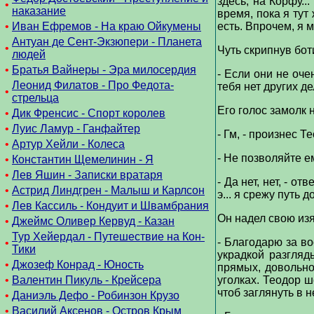
здесь, на Корфу..
•
наказание
время, пока я тут
•
Иван Ефремов - На краю Ойкумены
есть. Впрочем, я 
Антуан де Сент-Экзюпери - Планета
•
Чуть скрипнув бот
людей
•
Братья Вайнеры - Эра милосердия
- Если они не оче
Леонид Филатов - Про Федота-
тебя нет других де
•
стрельца
Его голос замолк н
•
Дик Френсис - Спорт королев
•
Луис Ламур - Ганфайтер
- Гм, - произнес Т
•
Артур Хейли - Колеса
- Не позволяйте е
•
Константин Щемелинин - Я
•
Лев Яшин - Записки вратаря
- Да нет, нет, - 
•
Астрид Линдгрен - Малыш и Карлсон
э... я срежу путь
•
Лев Кассиль - Кондуит и Швамбрания
Он надел свою изя
•
Джеймс Оливер Кервуд - Казан
Тур Хейердал - Путешествие на Кон-
- Благодарю за во
•
Тики
украдкой разгляд
•
Джозеф Конрад - Юность
прямых, довольно
•
Валентин Пикуль - Крейсера
уголках. Теодор ш
чтоб заглянуть в н
•
Даниэль Дефо - Робинзон Крузо
•
Василий Аксенов - Остров Крым