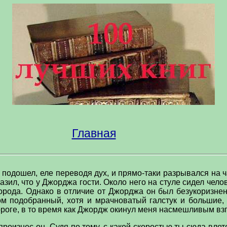
Главная
подошел, еле переводя дух, и прямо-таки разрывался на ч
разил, что у Джорджа гости. Около него на стуле сидел чело
орода. Однако в отличие от Джорджа он был безукоризнен
ом подобранный, хотя и мрачноватый галстук и большие
ороге, в то время как Джордж окинул меня насмешливым вз
 произнес он.-Судя по тому, с какой скоростью ты сюда вле