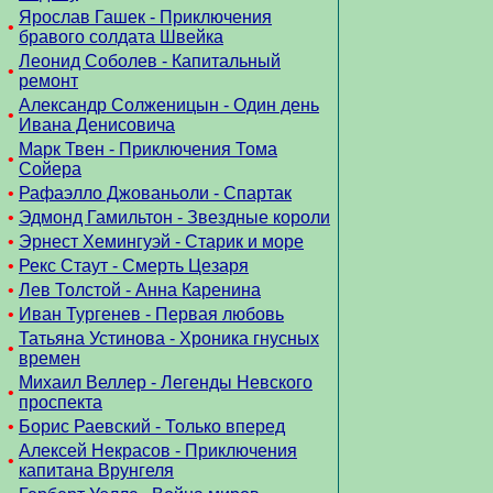
Ярослав Гашек - Приключения
•
бравого солдата Швейка
Леонид Соболев - Капитальный
•
ремонт
Александр Солженицын - Один день
•
Ивана Денисовича
Марк Твен - Приключения Тома
•
Сойера
•
Рафаэлло Джованьоли - Спартак
•
Эдмонд Гамильтон - Звездные короли
•
Эрнест Хемингуэй - Старик и море
•
Рекс Стаут - Смерть Цезаря
•
Лев Толстой - Анна Каренина
•
Иван Тургенев - Первая любовь
Татьяна Устинова - Хроника гнусных
•
времен
Михаил Веллер - Легенды Невского
•
проспекта
•
Борис Раевский - Только вперед
Алексей Некрасов - Приключения
•
капитана Врунгеля