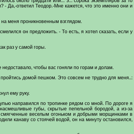
тилось около тридцати или... э... сорока экземпляров за то
и? - Да,-ответил Теодор.-Мне кажется, что это именно они и
ел на меня проникновенным взглядом.
смелился он предложить. - То есть, я хотел сказать, если у
как раз у самой горы.
е недоставало, чтобы вас гоняли по горам и долам.
ог пройтись домой пешком. Это совсем не трудно для меня..:
нул ему руку.
тупью направился по тропинке рядом со мной. По дороге я
насмешливые губы, скрытые пепельной бородой, а из-за
, смягченные веселым огоньком и добрыми морщинками в
одили канаву со стоячей водой, он на минуту остановился,