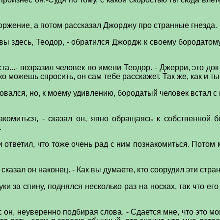
оржение, а потом рассказал Джорджу про странные гнезда.
 вы здесь, Теодор, - обратился Джордж к своему бородатому
ста...- возразил человек по имени Теодор. - Джерри, это до
ько можешь спросить, он сам тебе расскажет. Так же, как и 
вался, но, к моему удивлению, бородатый человек встал с
акомиться, - сказал он, явно обращаясь к собственной
.
и ответил, что тоже очень рад с ним познакомиться. Пото
- сказал он наконец. - Как вы думаете, кто соорудил эти ст
ки за спину, поднялся несколько раз на носках, так что е
.
знес он, неуверенно подбирая слова. - Сдается мне, что это м