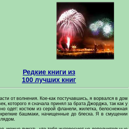
Редкие книги из
100 лучших книг
асти от волнения. Кое-как постучавшись, я ворвался в дом
век, которого я сначала принял за брата Джорджа, так как у
но одет: костюм из серой фланели, жилетка, белоснежная
, крепкие башмаки, начищенные до блеска. Я в смущении
глядом.
тел, можно думать, что тебя интересуют не дополнительные