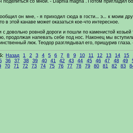
он поделиться со мной. - Daphia magna . Потом пригладил
сообщил он мне, - я приходил сюда в гости... э... к моим д
то в этой канаве может оказаться кое-что интересное.
 с довольно ровной дороги и пошли по каменистой козьей 
ю, продолжая напевать себе под нос. Наконец мы вступил
инственный люк. Теодор разглядывал его, прищурив глаза. -Аг
5:
Назад
1
2
3
4
5
6
7
8
9
10
11
12
13
14
15
5
36
37
38
39
40
41
42
43
44
45
46
47
48
49
9
70
71
72
73
74
75
76
77
78
79
80
81
82
83
8