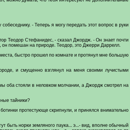
 собеседнику. - Теперь я могу передать этот вопрос в руки
ктор Теодор Стефанидес, - сказал Джордж. - Он знает почти
ты, он помешан на природе. Теодор, это Джерри Даррелл.
 места, быстро прошел по комнате и протянул мне большую
 бороде, и смущенно взглянул на меня своими лучистыми
м мы оба стояли в неловком молчании, а Джордж смотрел на
ранные тайники?
го ботинки протестующе скрипнули, и принялся внимательно
огут быть норки земляного паука... э...- вид, вполне обычный