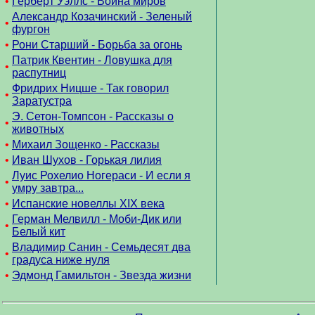
•
Герберт Уэллс - Война миров
Александр Козачинский - Зеленый
•
фургон
•
Рони Старший - Борьба за огонь
Патрик Квентин - Ловушка для
•
распутниц
Фридрих Ницше - Так говорил
•
Заратустра
Э. Сетон-Томпсон - Рассказы о
•
животных
•
Михаил Зощенко - Рассказы
•
Иван Шухов - Горькая лилия
Луис Рохелио Ногераси - И если я
•
умру завтра...
•
Испанские новеллы XIX века
Герман Мелвилл - Моби-Дик или
•
Белый кит
Владимир Санин - Семьдесят два
•
градуса ниже нуля
•
Эдмонд Гамильтон - Звезда жизни