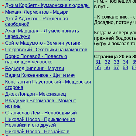
- Гм, - поспешил 
•
Джим Корбетт - Кумаонские людоеды
в путь.
•
Михаил Лермонтов - Мцыри
- К сожалению, - 
Джой Адамсон - Рожденная
•
Досадно, потому ч
свободной
Алан Маршалл - Я умею пригать
Когда мы свернули
•
через лужи
прежней бодрость
•
Сэйте Мацумото - Земля-пустыня
бугру и показал та
•
Покровский - Охотники на мамонтов
Борис Полевой - Повесть о
Страница 20 из 8
•
настоящем человеке
31
32
33
34
3
65
66
67
68
6
•
Редьярд Киплинг - Маугли
•
Вадим Кожевников - Щит и меч
Константин Паустовский - Мещерская
•
сторона
•
Джек Лондон - Мексиканец
Владимир Богомолов - Момент
•
истины
•
Станислав Лем - Непобедимый
Николай Носов - Приключения
•
Незнайки и его друзей
Николай Носов - Незнайка в
•