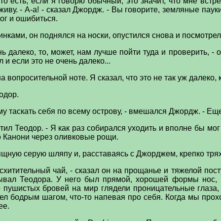
. то есть, если я говорю обычный, это значит, что мне встре
 живу. - А-а! - сказал Джордж. - Вы говорите, земляные паук
мог и ошибиться.
инками, он поднялся на носки, опустился снова и посмотр
нь далеко, то, может, нам лучше пойти туда и проверить, - о
л и если это не очень далеко...
а вопросительной ноте. Я сказал, что это не так уж далеко, 
еодор.
му таскать себя по всему острову, - вмешался Джордж. - Ещ
ответил Теодор. - Я как раз собирался уходить и вполне бы м
 до Канони через оливковые рощи.
щную серую шляпу и, расставаясь с Джорджем, крепко трях
схитительный чай, - сказал он на прощанье и тяжелой пос
ывал Теодора. У него был прямой, хорошей формы нос, 
 пушистых бровей на мир глядели проницательные глаза
ел бодрым шагом, что-то напевая про себя. Когда мы прох
ее.