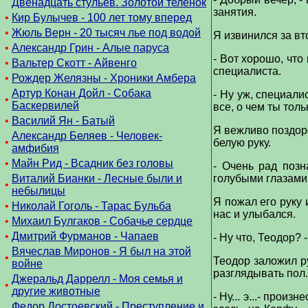
Двенадцать стульев. Золотой теленок
занятия.
•
Кир Булычев - 100 лет тому вперед
•
Жюль Верн - 20 тысяч лье под водой
Я извинился за вт
•
Александр Грин - Алые паруса
- Вот хорошо, что
•
Вальтер Скотт - Айвенго
специалиста.
•
Рождер Желязны - Хроники Амбера
Артур Конан Дойл - Собака
- Ну уж, специали
•
Баскервилей
все, о чем ты тол
•
Василий Ян - Батый
Я вежливо поздоро
Александр Беляев - Человек-
•
белую руку.
амфибия
•
Майн Рид - Всадник без головы
- Очень рад позн
Виталий Бианки - Лесные были и
голубыми глазами
•
небылицы
Я пожал его руку 
•
Николай Гоголь - Тарас Бульба
нас и улыбался.
•
Михаил Булгаков - Собачье сердце
•
Дмитрий Фурманов - Чапаев
- Ну что, Теодор? 
Вячеслав Миронов - Я был на этой
•
Теодор заложил ру
войне
разглядывать пол
Джеральд Даррелл - Моя семья и
•
другие животные
- Ну... э...- прои
Федор Достоевский - Преступление и