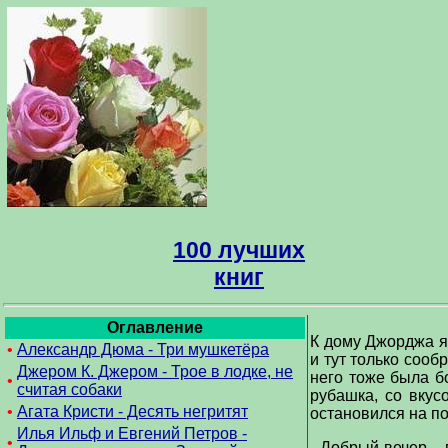
100 лучших
книг
Оглавление
К дому Джорджа я 
•
Александр Дюма - Три мушкетёра
и тут только сооб
Джером К. Джером - Трое в лодке, не
него тоже была б
•
считая собаки
рубашка, со вкус
•
Агата Кристи - Десять негритят
остановился на п
Илья Ильф и Евгений Петров -
•
- Добрый вечер, -