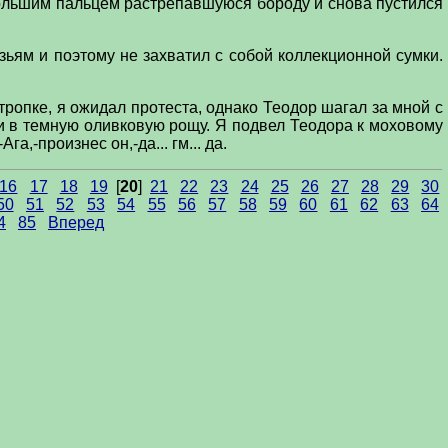
 большим пальцем растрепавшуюся бороду и снова пустился
рузьям и поэтому не захватил с собой коллекционной сумки.
тропке, я ожидал протеста, однако Теодор шагал за мной с
и в темную оливковую рощу. Я подвел Теодора к моховому
а,-произнес он,-да... гм... да.
16
17
18
19
[
20
]
21
22
23
24
25
26
27
28
29
30
50
51
52
53
54
55
56
57
58
59
60
61
62
63
64
4
85
Вперед