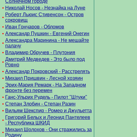
Солнечном городе
•
Николай Носов - Незнайка на Луне
Роберт Льюис Стивенсон - Остров
•
сокровищ
•
Иван Гончаров - Обломов
•
Александр Пушкин - Евгений Онегин
Александра Маринина - Не мешайте
•
палачу
•
Владимир Обручев - Плутония
Дмитрий Медведев - Это было под
•
Ровно
•
Александр Покровский - Расстрелять
•
Михаил Пришвин - Лесной хозяин
Эрих-Мария Ремарк - На Западном
•
фронте без перемен
•
Ганс-Ульрих Рудель - Пилот "Штуки"
•
Степан Злобин - Степан Разин
•
Вильям Шекспир - Ромео и Джульетта
Григорий Белых и Леонид Пантелеев
•
- Республика ШКИД
Михаил Шолохов - Они стражились за
•
Родину