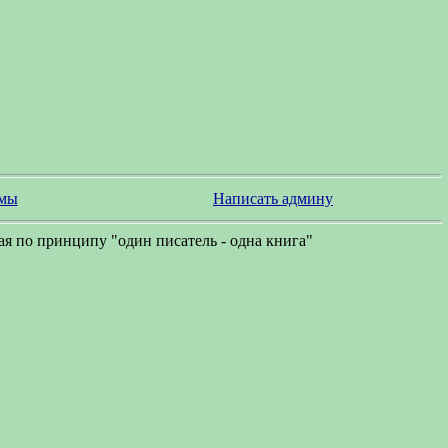
змы
Написать админу
я по принципу "один писатель - одна книга"