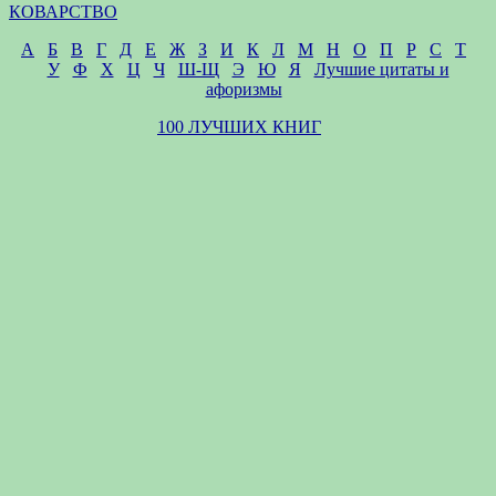
КОВАРСТВО
А
Б
В
Г
Д
Е
Ж
З
И
К
Л
М
Н
О
П
Р
С
Т
У
Ф
Х
Ц
Ч
Ш-Щ
Э
Ю
Я
Лучшие цитаты и
афоризмы
100 ЛУЧШИХ КНИГ