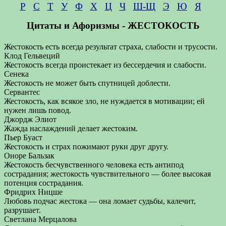
Р
С
Т
У
Ф
Х
Ц
Ч
Ш-Щ
Э
Ю
Я
Цитаты и Афоризмы - ЖЕСТОКОСТЬ
Жестокость есть всегда результат страха, слабости и трусости.
Клод Гельвеций
Жестокость всегда проистекает из бессердечия и слабости.
Сенека
Жестокость не может быть спутницей доблести.
Сервантес
Жестокость, как всякое зло, не нуждается в мотивации; ей
нужен лишь повод.
Джордж Элиот
Жажда наслаждений делает жестоким.
Пьер Буаст
Жестокость и страх пожимают руки друг другу.
Оноре Бальзак
Жестокость бесчувственного человека есть антипод
сострадания; жестокость чувствительного — более высокая
потенция сострадания.
Фридрих Ницше
Любовь подчас жестока — она ломает судьбы, калечит,
разрушает.
Светлана Мерцалова