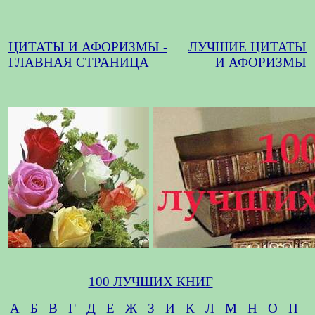
ЦИТАТЫ И АФОРИЗМЫ -
ЛУЧШИЕ ЦИТАТЫ
ГЛАВНАЯ СТРАНИЦА
И АФОРИЗМЫ
100 ЛУЧШИХ КНИГ
А
Б
В
Г
Д
Е
Ж
З
И
К
Л
М
Н
О
П