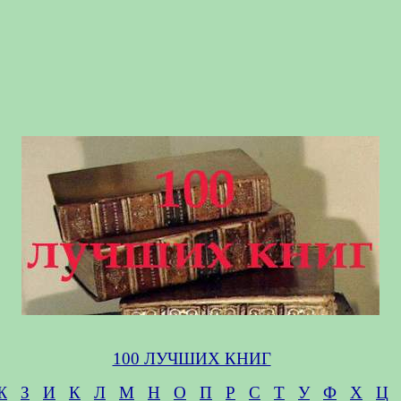
100 ЛУЧШИХ КНИГ
Ж
З
И
К
Л
М
Н
О
П
Р
С
Т
У
Ф
Х
Ц