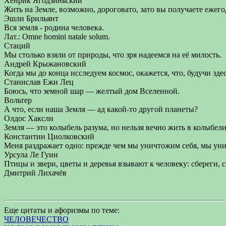
Хенрик Ягодзиньский
Жить на Земле, возможно, дороговато, зато вы получаете ежег
Эшли Брильянт
Вся земля - родина человека.
Лат.: Omne homini natale solum.
Стаций
Мы столько взяли от природы, что зря надеемся на её милость.
Андрей Крыжановский
Когда мы до конца исследуем космос, окажется, что, будучи здес
Станислав Ежи Лец
Боюсь, что земной шар — желтый дом Вселенной.
Вольтер
А что, если наша Земля — ад какой-то другой планеты?
Олдос Хаксли
Земля — это колыбель разума, но нельзя вечно жить в колыбели
Константин Циолковский
Меня раздражает одно: прежде чем мы уничтожим себя, мы ун
Урсула Ле Гуин
Птицы и звери, цветы и деревья взывают к человеку: сбереги, с
Дмитрий Лихачёв
Еще цитаты и афоризмы по теме:
ЧЕЛОВЕЧЕСТВО