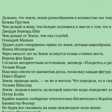
Дознано, что земля, своим разнообразием и великостью нас п
Козьма Прутков
Чем дольше я живу, тем больше склоняюсь к мысли о том, что в
Джордж Бернард Шоу
Чем дальше от Земли, тем она голубей.
Геннадий Малкин
Трудно идти совершенно прямо по земле, которая шарообразна.
Янина Ипохорская
Через пятьсот лет на Земле останутся только стоячие места.
Вернер фон Браун
Согласно авторитетным источникам, заповедь «Плодитесь и раз
Уильям Индж
Наш мир совсем не шахматная доска, поскольку каждая фигура 
Павел Шарпп
Земля, природы мать, — ее же и могила: Что породила, то и сх
Уильям Шекспир
Земля - водная планета, на которой качество воды определяет к
Питер Блэйк
Крайне важное сообщение относительно Космического Корабля 
Бакмшстер Фаллер
Не будем все сваливать на наше межзвездное поло-жение.