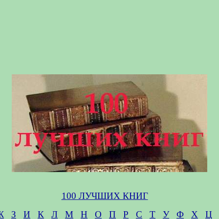
100 ЛУЧШИХ КНИГ
Ж
З
И
К
Л
М
Н
О
П
Р
С
Т
У
Ф
Х
Ц