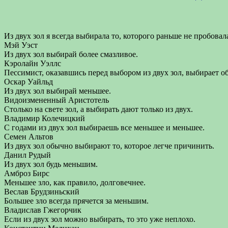
Из двух зол я всегда выбирала то, которого раньше не пробовал
Мэй Уэст
Из двух зол выбирай более смазливое.
Кэролайн Уэллс
Пессимист, оказавшись перед выбором из двух зол, выбирает об
Оскар Уайльд
Из двух зол выбирай меньшее.
Видоизмененный Аристотель
Столько на свете зол, а выбирать дают только из двух.
Владимир Колечицкий
С годами из двух зол выбираешь все меньшее и меньшее.
Семен Альтов
Из двух зол обычно выбирают то, которое легче причинить.
Данил Рудый
Из двух зол будь меньшим.
Амброз Бирс
Меньшее зло, как правило, долговечнее.
Веслав Брудзиньский
Большее зло всегда прячется за меньшим.
Владислав Гжегорчик
Если из двух зол можно выбирать, то это уже неплохо.