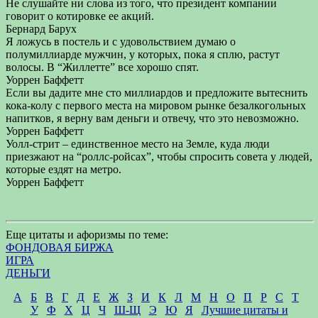
Не слушайте ни слова из того, что президент компании
говорит о котировке ее акций.
Бернард Барух
Я ложусь в постель и с удовольствием думаю о
полумиллиарде мужчин, у которых, пока я сплю, растут
волосы. В “Жиллетте” все хорошо спят.
Уоррен Баффетт
Если вы дадите мне сто миллиардов и предложите вытеснить
кока-колу с первого места на мировом рынке безалкогольных
напитков, я верну вам деньги и отвечу, что это невозможно.
Уоррен Баффетт
Уолл-стрит – единственное место на Земле, куда люди
приезжают на “роллс-ройсах”, чтобы спросить совета у людей,
которые ездят на метро.
Уоррен Баффетт
Еще цитаты и афоризмы по теме:
ФОНДОВАЯ БИРЖА
ИГРА
ДЕНЬГИ
А
Б
В
Г
Д
Е
Ж
З
И
К
Л
М
Н
О
П
Р
С
Т
У
Ф
Х
Ц
Ч
Ш-Щ
Э
Ю
Я
Лучшие цитаты и