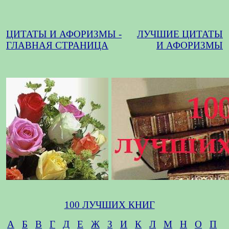
ЦИТАТЫ И АФОРИЗМЫ -
ЛУЧШИЕ ЦИТАТЫ
ГЛАВНАЯ СТРАНИЦА
И АФОРИЗМЫ
100 ЛУЧШИХ КНИГ
А
Б
В
Г
Д
Е
Ж
З
И
К
Л
М
Н
О
П