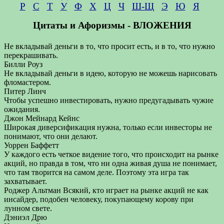
Р
С
Т
У
Ф
Х
Ц
Ч
Ш-Щ
Э
Ю
Я
Цитаты и Афоризмы - ВЛОЖЕНИЯ
Не вкладывай деньги в то, что просит есть, и в то, что нужно
перекрашивать.
Билли Роуз
Не вкладывай деньги в идею, которую не можешь нарисовать
фломастером.
Питер Линч
Чтобы успешно инвестировать, нужно предугадывать чужие
ожидания.
Джон Мейнард Кейнс
Широкая диверсификация нужна, только если инвесторы не
понимают, что они делают.
Уоррен Баффетт
У каждого есть четкое видение того, что происходит на рынке
акций, но правда в том, что ни одна живая душа не понимает,
что там творится на самом деле. Поэтому эта игра так
захватывает.
Роджер Альтман Всякий, кто играет на рынке акций не как
инсайдер, подобен человеку, покупающему корову при
лунном свете.
Дэниэл Дрю