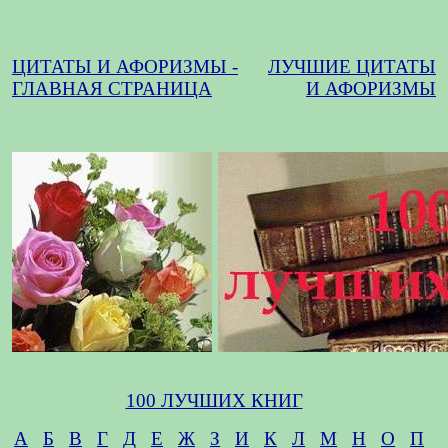
ЦИТАТЫ И АФОРИЗМЫ -
ЛУЧШИЕ ЦИТАТЫ
ГЛАВНАЯ СТРАНИЦА
И АФОРИЗМЫ
100 ЛУЧШИХ КНИГ
А
Б
В
Г
Д
Е
Ж
З
И
К
Л
М
Н
О
П