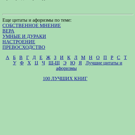
Еще цитаты и афоризмы по теме:
СОБСТВЕННОЕ МНЕНИЕ
ВЕРА
УМНЫЕ И ДУРАКИ
НАСТРОЕНИЕ
ПРЕВОСХОДСТВО
А
Б
В
Г
Д
Е
Ж
З
И
К
Л
М
Н
О
П
Р
С
Т
У
Ф
Х
Ц
Ч
Ш-Щ
Э
Ю
Я
Лучшие цитаты и
афоризмы
100 ЛУЧШИХ КНИГ