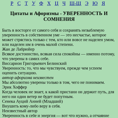
Р
С
Т
У
Ф
Х
Ц
Ч
Ш-Щ
Э
Ю
Я
Цитаты и Афоризмы - УВЕРЕННОСТЬ И
СОМНЕНИЯ
Быть в восторге от самого себя и сохранять незыблемую
уверенность в собственном уме — это несчастье, которое
может стрястись только с тем, кто или вовсе не наделен умом,
или наделен им в очень малой степени.
Жан де Лабрюйер
Всякое достоинство, всякая сила спокойны — именно потому,
что уверены в самих себе.
Виссарион Григорьевич Белинский
Уверенность: то, что мы чувствуем, прежде чем успеем
оценить ситуацию.
автор афоризма неизвестен
Мы абсолютно уверены только в том, чего не понимаем.
Эрик Хоффер
Когда человек не знает, к какой пристани он держит путь, для
него ни один ветер не будет попутным.
Сенека Ауций Анней (Младший)
Внушить кому-либо веру в себя.
Неизвестный автор
Уверенность в себе и энергия — вот что нужно, а отчаяние