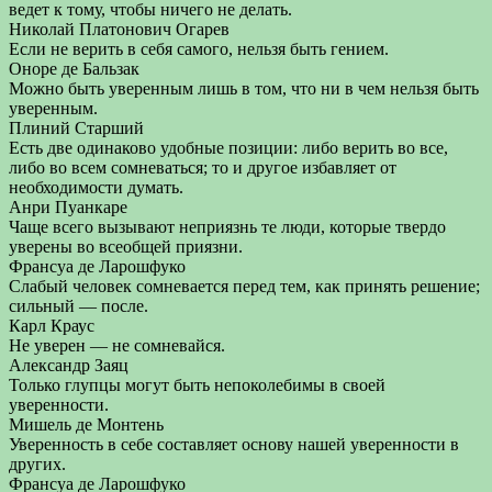
ведет к тому, чтобы ничего не делать.
Николай Платонович Огарев
Если не верить в себя самого, нельзя быть гением.
Оноре де Бальзак
Можно быть уверенным лишь в том, что ни в чем нельзя быть
уверенным.
Плиний Старший
Есть две одинаково удобные позиции: либо верить во все,
либо во всем сомневаться; то и другое избавляет от
необходимости думать.
Анри Пуанкаре
Чаще всего вызывают неприязнь те люди, которые твердо
уверены во всеобщей приязни.
Франсуа де Ларошфуко
Слабый человек сомневается перед тем, как принять решение;
сильный — после.
Карл Краус
Не уверен — не сомневайся.
Александр Заяц
Только глупцы могут быть непоколебимы в своей
уверенности.
Мишель де Монтень
Уверенность в себе составляет основу нашей уверенности в
других.
Франсуа де Ларошфуко