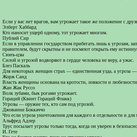
Если у вас нет врагов, вам угрожает такое же положение с друз
Элберт Хаббард
Кто наносит ущерб одному, тот угрожает многим.
Публий Сир
Если в управлении государством прибегать лишь к угрозам, зап
правителем, будут скрытны и не посмеют открыть ему истинную
Сюнъ-цзы
Силой и угрозой водворяют в сердце человека не веру, а ужас.
Блез Паскаль
Для некоторых женщин страх — единственная узда, а угроза —
Жорж Санд
Власть женщины основана на кротости, ловкости и любезности,
Жан Жак Руссо
Волк зубами, бык рогами угрожает.
Гораций (Квинт Гораций Флакк)
Угрозы — оружие тех, кто сам под угрозой.
Джованни Боккаччо
Что если угроза уничтожения для каждого в отдельности и для 
Альфред Адлер
Трус посылает угрозы только тогда, когда он уверен в безопасн
И. Гете