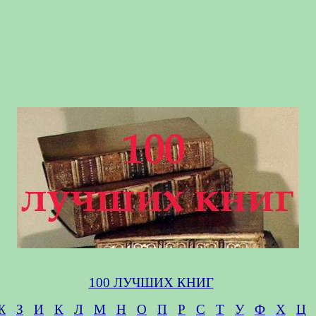
100 ЛУЧШИХ КНИГ
Ж
З
И
К
Л
М
Н
О
П
Р
С
Т
У
Ф
Х
Ц