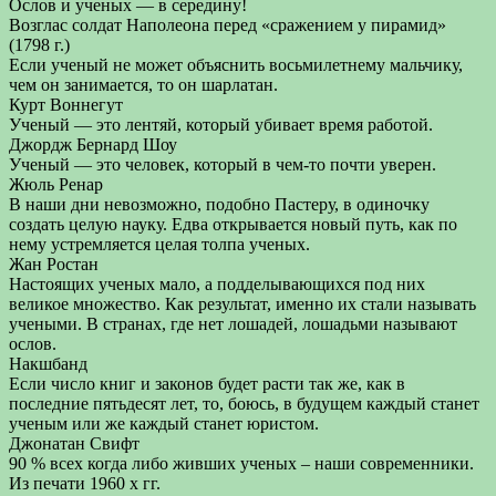
Ослов и ученых — в середину!
Возглас солдат Наполеона перед «сражением у пирамид»
(1798 г.)
Если ученый не может объяснить восьмилетнему мальчику,
чем он занимается, то он шарлатан.
Курт Воннегут
Ученый — это лентяй, который убивает время работой.
Джордж Бернард Шоу
Ученый — это человек, который в чем-то почти уверен.
Жюль Ренар
В наши дни невозможно, подобно Пастеру, в одиночку
создать целую науку. Едва открывается новый путь, как по
нему устремляется целая толпа ученых.
Жан Ростан
Настоящих ученых мало, а подделывающихся под них
великое множество. Как результат, именно их стали называть
учеными. В странах, где нет лошадей, лошадьми называют
ослов.
Накшбанд
Если число книг и законов будет расти так же, как в
последние пятьдесят лет, то, боюсь, в будущем каждый станет
ученым или же каждый станет юристом.
Джонатан Свифт
90 % всех когда либо живших ученых – наши современники.
Из печати 1960 х гг.