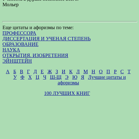
Мольер
Еще цитаты и афоризмы по теме:
ПРОФЕССОРА
ДИССЕРТАЦИЯ И УЧЕНАЯ СТЕПЕНЬ
ОБРАЗОВАНИЕ
НАУКА
ОТКРЫТИЯ. ИЗОБРЕТЕНИЯ
ЭЙНШТЕЙН
А
Б
В
Г
Д
Е
Ж
З
И
К
Л
М
Н
О
П
Р
С
Т
У
Ф
Х
Ц
Ч
Ш-Щ
Э
Ю
Я
Лучшие цитаты и
афоризмы
100 ЛУЧШИХ КНИГ