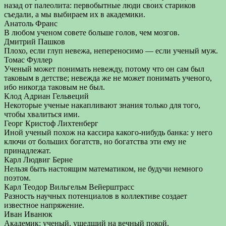
назад от палеолита: первобытные люди своих стариков
съедали, а мы выбираем их в академики.
Анатоль Франс
В любом ученом совете больше голов, чем мозгов.
Дмитрий Пашков
Плохо, если глуп невежа, непереносимо — если ученый муж.
Томас Фуллер
Ученый может понимать невежду, потому что он сам был
таковым в детстве; невежда же не может понимать ученого,
ибо никогда таковым не был.
Клод Адриан Гельвеций
Некоторые ученые накапливают знания только для того,
чтобы хвалиться ими.
Георг Кристоф Лихтенберг
Иной ученый похож на кассира какого-нибудь банка: у него
ключи от больших богатств, но богатства эти ему не
принадлежат.
Карл Людвиг Берне
Нельзя быть настоящим математиком, не будучи немного
поэтом.
Карл Теодор Вильгельм Вейерштрасс
Разность научных потенциалов в коллективе создает
известное напряжение.
Иван Иванюк
Академик: ученый, ушедший на вечный покой.