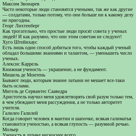
Максим Звонарев
Часто некоторые люди становятся учеными, так же как другие
— солдатами, только потому, что они больше ни к какому делу
не пригодны.
Георг Лихтенберг
Как трогательно, что простые люди просят совета у ученых
людей! И как разумно, что они этим советам не следуют!
Хуго Штейнхаус
Есть лишь один способ добиться того, чтобы каждый ученый
обладал большими знаниями и талантом, — уменьшить число
ученых.
Алексис Каррель
Книжная ученость — украшение, а не фундамент.
Мишель де Монтень
Бывают люди, которым знание латыни не мешает все-таки
быть ослами.
Мигель де Сервантес Сааведра
Аристотель научил меня удовлетворять свой разум только тем,
в чем убеждают меня рассуждения, а не только авторитет
учителя.
Галилео Галилей
Когда говорит человек в мантии и шапочке, всякая галиматья
становится ученостью, а всякая глупость — разумной речью.
Мольер
Ученость в дураке несноснее всего.