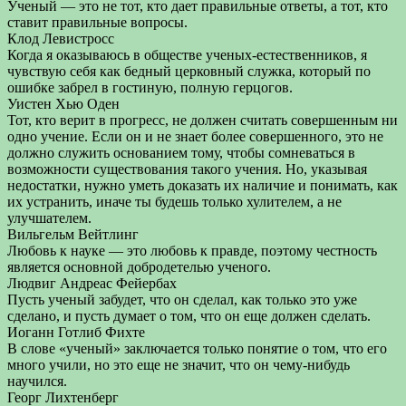
Ученый — это не тот, кто дает правильные ответы, а тот, кто
ставит правильные вопросы.
Клод Левистросс
Когда я оказываюсь в обществе ученых-естественников, я
чувствую себя как бедный церковный служка, который по
ошибке забрел в гостиную, полную герцогов.
Уистен Хью Оден
Тот, кто верит в прогресс, не должен считать совершенным ни
одно учение. Если он и не знает более совершенного, это не
должно служить основанием тому, чтобы сомневаться в
возможности существования такого учения. Но, указывая
недостатки, нужно уметь доказать их наличие и понимать, как
их устранить, иначе ты будешь только хулителем, а не
улучшателем.
Вильгельм Вейтлинг
Любовь к науке — это любовь к правде, поэтому честность
является основной добродетелью ученого.
Людвиг Андреас Фейербах
Пусть ученый забудет, что он сделал, как только это уже
сделано, и пусть думает о том, что он еще должен сделать.
Иоганн Готлиб Фихте
В слове «ученый» заключается только понятие о том, что его
много учили, но это еще не значит, что он чему-нибудь
научился.
Георг Лихтенберг