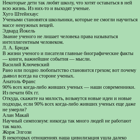
Некоторые дети так любят школу, что хотят оставаться в ней
всю жизнь. Из них-то и выходят ученые.
Хуго Штейнхаус
Учеными становятся школьники, которые не смогли научиться
массе ненужных вещей.
Эдвард Йокель
Звание ученого не лишает человека права называться
интеллигентным человеком.
Л. А. Бридж
В жизни ученого и писателя главные биографические факты
— книги, важнейшие события — мысли.
Василий Ключевский
Рано или поздно любопытство становится грехом; вот почему
дьявол всегда на стороне ученых.
Анатоль Франс
90% всех когда-либо живших ученых — наши современники.
Из печати 60х гг.
Откуда, скажите на милость, возьмутся новые идеи и новые
подходы, если 90% всех когда-либо живших ученых еще даже
не умерли?
Алан Макай
Научный симпозиум: никогда так много людей не работают
так мало.
Жорж Элгози
В некоторых отношениях наша цивилизация ушла далеко