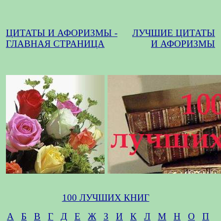
ЦИТАТЫ И АФОРИЗМЫ -
ЛУЧШИЕ ЦИТАТЫ
ГЛАВНАЯ СТРАНИЦА
И АФОРИЗМЫ
100 ЛУЧШИХ КНИГ
А
Б
В
Г
Д
Е
Ж
З
И
К
Л
М
Н
О
П