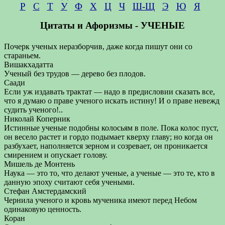
Р
С
Т
У
Ф
Х
Ц
Ч
Ш-Щ
Э
Ю
Я
Цитаты и Афоризмы - УЧЕНЫЕ
Почерк ученых неразборчив, даже когда пишут они со
стараньем.
Вишакхадатта
Ученый без трудов — дерево без плодов.
Саади
Если уж издавать трактат — надо в предисловии сказать все,
что я думаю о праве ученого искать истину! И о праве невежд
судить ученого!..
Николай Коперник
Истинные ученые подобны колосьям в поле. Пока колос пуст,
он весело растет и гордо подымает кверху главу; но когда он
разбухает, наполняется зерном и созревает, он проникается
смирением и опускает голову.
Мишель де Монтень
Наука — это то, что делают ученые, а ученые — это те, кто в
данную эпоху считают себя учеными.
Стефан Амстердамский
Чернила ученого и кровь мученика имеют перед Небом
одинаковую ценность.
Коран