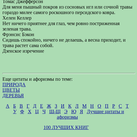
Томас Джефферсон
Для меня пышный покров из сосновых игл или сочной травы
гораздо милее самого роскошного персидского ковра.
Хелен Келлер
Нет ничего приятнее для глаз, чем ровно постриженная
зеленая трава.
Фрэнсис Бэкон
Сидишь спокойно, ничего не делаешь, а весна приходит, и
трава растет сама собой.
Дзенское изречение
Еще цитаты и афоризмы по теме:
ПРИРОДА
ЦВЕТЫ
ДЕРЕВЬЯ
А
Б
В
Г
Д
Е
Ж
З
И
К
Л
М
Н
О
П
Р
С
Т
У
Ф
Х
Ц
Ч
Ш-Щ
Э
Ю
Я
Лучшие цитаты и
афоризмы
100 ЛУЧШИХ КНИГ