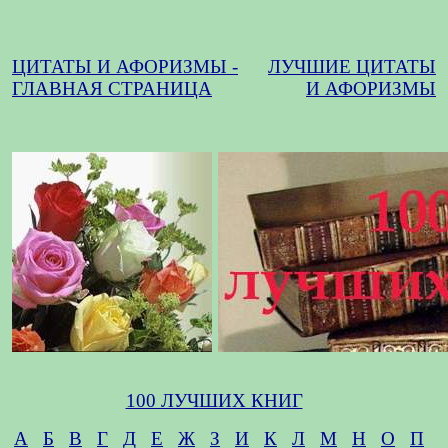
ЦИТАТЫ И АФОРИЗМЫ -
ЛУЧШИЕ ЦИТАТЫ
ГЛАВНАЯ СТРАНИЦА
И АФОРИЗМЫ
100 ЛУЧШИХ КНИГ
А
Б
В
Г
Д
Е
Ж
З
И
К
Л
М
Н
О
П