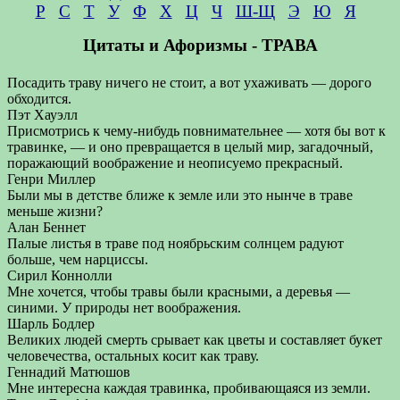
Р
С
Т
У
Ф
Х
Ц
Ч
Ш-Щ
Э
Ю
Я
Цитаты и Афоризмы - ТРАВА
Посадить траву ничего не стоит, а вот ухаживать — дорого
обходится.
Пэт Хауэлл
Присмотрись к чему-нибудь повнимательнее — хотя бы вот к
травинке, — и оно превращается в целый мир, загадочный,
поражающий воображение и неописуемо прекрасный.
Генри Миллер
Были мы в детстве ближе к земле или это нынче в траве
меньше жизни?
Алан Беннет
Палые листья в траве под ноябрьским солнцем радуют
больше, чем нарциссы.
Сирил Коннолли
Мне хочется, чтобы травы были красными, а деревья —
синими. У природы нет воображения.
Шарль Бодлер
Великих людей смерть срывает как цветы и составляет букет
человечества, остальных косит как траву.
Геннадий Матюшов
Мне интересна каждая травинка, пробивающаяся из земли.