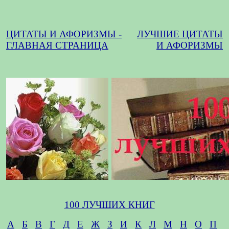
ЦИТАТЫ И АФОРИЗМЫ -
ЛУЧШИЕ ЦИТАТЫ
ГЛАВНАЯ СТРАНИЦА
И АФОРИЗМЫ
100 ЛУЧШИХ КНИГ
А
Б
В
Г
Д
Е
Ж
З
И
К
Л
М
Н
О
П