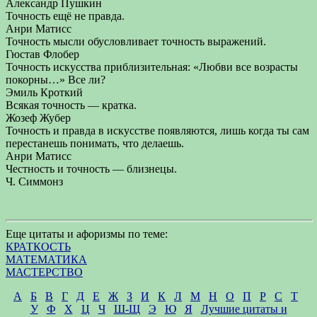
Александр Пушкин
Точность ещё не правда.
Анри Матисс
Точность мысли обусловливает точность выражений.
Гюстав Флобер
Точность искусства приблизительная: «Любви все возрасты
покорны…» Все ли?
Эмиль Кроткий
Всякая точность — кратка.
Жозеф Жубер
Точность и правда в искусстве появляются, лишь когда ты сам
перестанешь понимать, что делаешь.
Анри Матисс
Честность и точность — близнецы.
Ч. Симмонз
Еще цитаты и афоризмы по теме:
КРАТКОСТЬ
МАТЕМАТИКА
МАСТЕРСТВО
А
Б
В
Г
Д
Е
Ж
З
И
К
Л
М
Н
О
П
Р
С
Т
У
Ф
Х
Ц
Ч
Ш-Щ
Э
Ю
Я
Лучшие цитаты и