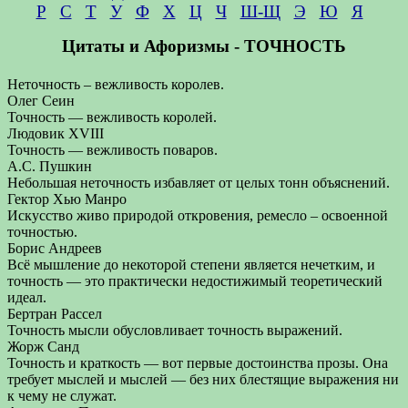
Р
С
Т
У
Ф
Х
Ц
Ч
Ш-Щ
Э
Ю
Я
Цитаты и Афоризмы - ТОЧНОСТЬ
Неточность – вежливость королев.
Олег Сеин
Точность — вежливость королей.
Людовик XVIII
Точность — вежливость поваров.
А.С. Пушкин
Небольшая неточность избавляет от целых тонн объяснений.
Гектор Хью Манро
Искусство живо природой откровения, ремесло – освоенной
точностью.
Борис Андреев
Всё мышление до некоторой степени является нечетким, и
точность — это практически недостижимый теоретический
идеал.
Бертран Рассел
Точность мысли обусловливает точность выражений.
Жорж Санд
Точность и краткость — вот первые достоинства прозы. Она
требует мыслей и мыслей — без них блестящие выражения ни
к чему не служат.