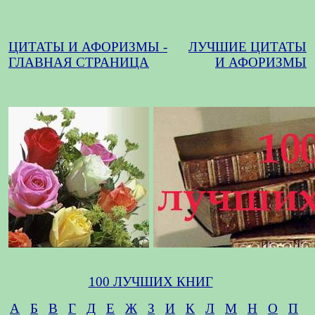
ЦИТАТЫ И АФОРИЗМЫ -
ЛУЧШИЕ ЦИТАТЫ
ГЛАВНАЯ СТРАНИЦА
И АФОРИЗМЫ
100 ЛУЧШИХ КНИГ
А
Б
В
Г
Д
Е
Ж
З
И
К
Л
М
Н
О
П