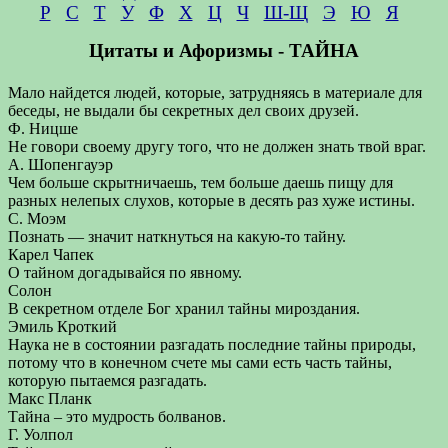
Р
С
Т
У
Ф
Х
Ц
Ч
Ш-Щ
Э
Ю
Я
Цитаты и Афоризмы - ТАЙНА
Мало найдется людей, которые, затрудняясь в материале для
беседы, не выдали бы секретных дел своих друзей.
Ф. Ницше
Не говори своему другу того, что не должен знать твой враг.
А. Шопенгауэр
Чем больше скрытничаешь, тем больше даешь пищу для
разных нелепых слухов, которые в десять раз хуже истины.
С. Моэм
Познать — значит наткнуться на какую-то тайну.
Карел Чапек
О тайном догадывайся по явному.
Солон
В секретном отделе Бог хранил тайны мироздания.
Эмиль Кроткий
Наука не в состоянии разгадать последние тайны природы,
потому что в конечном счете мы сами есть часть тайны,
которую пытаемся разгадать.
Макс Планк
Тайна – это мудрость болванов.
Г. Уолпол