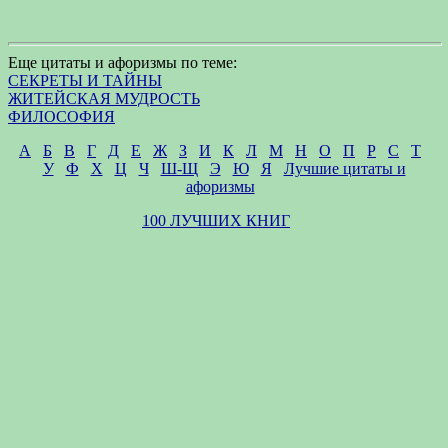
Еще цитаты и афоризмы по теме:
СЕКРЕТЫ И ТАЙНЫ
ЖИТЕЙСКАЯ МУДРОСТЬ
ФИЛОСОФИЯ
А
Б
В
Г
Д
Е
Ж
З
И
К
Л
М
Н
О
П
Р
С
Т
У
Ф
Х
Ц
Ч
Ш-Щ
Э
Ю
Я
Лучшие цитаты и
афоризмы
100 ЛУЧШИХ КНИГ