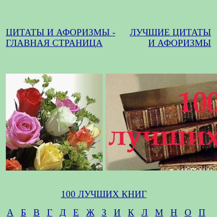
ЦИТАТЫ И АФОРИЗМЫ -
ЛУЧШИЕ ЦИТАТЫ
ГЛАВНАЯ СТРАНИЦА
И АФОРИЗМЫ
100 ЛУЧШИХ КНИГ
А
Б
В
Г
Д
Е
Ж
З
И
К
Л
М
Н
О
П