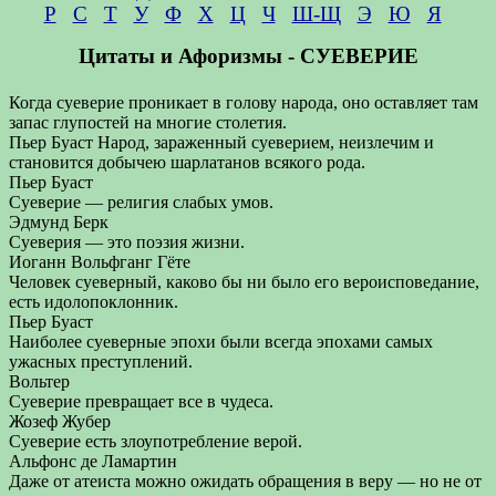
Р
С
Т
У
Ф
Х
Ц
Ч
Ш-Щ
Э
Ю
Я
Цитаты и Афоризмы - СУЕВЕРИЕ
Когда суеверие проникает в голову народа, оно оставляет там
запас глупостей на многие столетия.
Пьер Буаст Народ, зараженный суеверием, неизлечим и
становится добычею шарлатанов всякого рода.
Пьер Буаст
Суеверие — религия слабых умов.
Эдмунд Берк
Суеверия — это поэзия жизни.
Иоганн Вольфганг Гёте
Человек суеверный, каково бы ни было его вероисповедание,
есть идолопоклонник.
Пьер Буаст
Наиболее суеверные эпохи были всегда эпохами самых
ужасных преступлений.
Вольтер
Суеверие превращает все в чудеса.
Жозеф Жубер
Суеверие есть злоупотребление верой.
Альфонс де Ламартин
Даже от атеиста можно ожидать обращения в веру — но не от