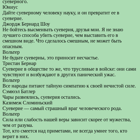
суеверного.
Юниус
Дайте суеверному человеку науку, и он превратит ее в
суеверие.
Джордж Бернард Шоу
Не бойтесь высмеивать суеверия, друзья мои. Я не знаю
лучшего способа убить суеверие, чем выставить его в
смешном виде. Что сделалось смешным, не может быть
опасным.
Вольтер
Не будьте суеверны, это приносит несчастье.
Тристан Бернар
Суеверие в обществе то же, что трусливые в войске: они сами
чувствуют и возбуждают в других панический ужас.
Вольтер
Все народы питают тайную симпатию к своей нечистой силе.
Сэмюэл Батлер
Чары развеялись, суеверия остались.
Казимеж Сломиньский
Суеверие — самый страшный враг человеческого рода.
Вольтер
Сила или слабость нашей веры зависит скорее от мужества,
чем от разума.
Тот, кто смеется над приметами, не всегда умнее того, кто
верит в них.