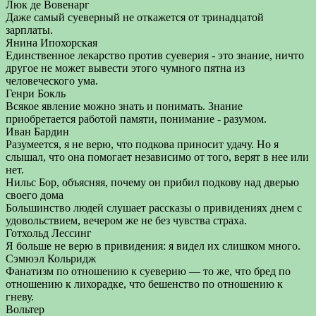
Люк де Вовенарг
Даже самый суеверный не откажется от тринадцатой
зарплаты.
Янина Ипохорская
Единственное лекарство против суеверия - это знание, ничто
другое не может вывести этого чумного пятна из
человеческого ума.
Генри Бокль
Всякое явление можно знать и понимать. Знание
приобретается работой памяти, понимание - разумом.
Иван Бардин
Разумеется, я не верю, что подкова приносит удачу. Но я
слышал, что она помогает независимо от того, верят в нее или
нет.
Нильс Бор, объясняя, почему он прибил подкову над дверью
своего дома
Большинство людей слушает рассказы о привидениях днем с
удовольствием, вечером же не без чувства страха.
Готхольд Лессинг
Я больше не верю в привидения: я видел их слишком много.
Сэмюэл Кольридж
Фанатизм по отношению к суеверию — то же, что бред по
отношению к лихорадке, что бешенство по отношению к
гневу.
Вольтер