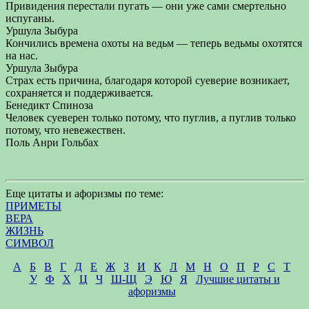
Привидения перестали пугать — они уже сами смертельно
испуганы.
Уршула Зыбура
Кончились времена охоты на ведьм — теперь ведьмы охотятся
на нас.
Уршула Зыбура
Страх есть причина, благодаря которой суеверие возникает,
сохраняется и поддерживается.
Бенедикт Спиноза
Человек суеверен только потому, что пуглив, а пуглив только
потому, что невежествен.
Поль Анри Гольбах
Еще цитаты и афоризмы по теме:
ПРИМЕТЫ
ВЕРА
ЖИЗНЬ
СИМВОЛ
А
Б
В
Г
Д
Е
Ж
З
И
К
Л
М
Н
О
П
Р
С
Т
У
Ф
Х
Ц
Ч
Ш-Щ
Э
Ю
Я
Лучшие цитаты и
афоризмы