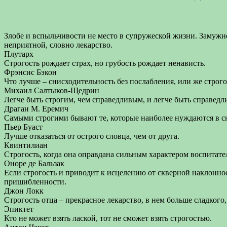
Злобе и вспыльчивости не место в супружеской жизни. Замужней 
неприятной, словно лекарство.
Плутарх
Строгость рождает страх, но грубость рождает ненависть.
Фрэнсис Бэкон
Что лучше – снисходительность без послабления, или же строг
Михаил Салтыков-Щедрин
Легче быть строгим, чем справедливым, и легче быть справед
Драган М. Еремич
Самыми строгими бывают те, которые наиболее нуждаются в 
Пьер Буаст
Лучше отказаться от острого словца, чем от друга.
Квинтилиан
Строгость, когда она оправдана сильным характером воспитателя
Оноре де Бальзак
Если строгость и приводит к исцелению от скверной наклонност
пришибленности.
Джон Локк
Строгость отца – прекрасное лекарство, в нем больше сладкого,
Эпиктет
Кто не может взять лаской, тот не сможет взять строгостью.