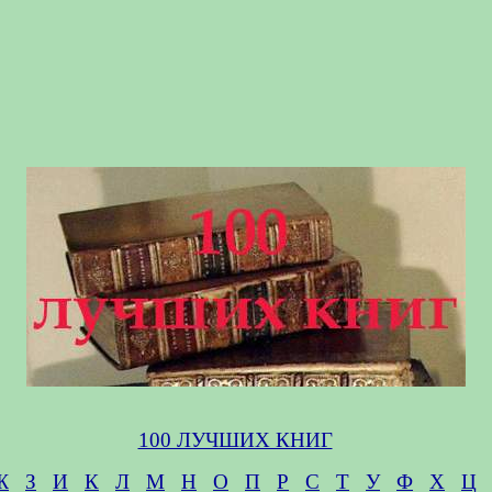
100 ЛУЧШИХ КНИГ
Ж
З
И
К
Л
М
Н
О
П
Р
С
Т
У
Ф
Х
Ц