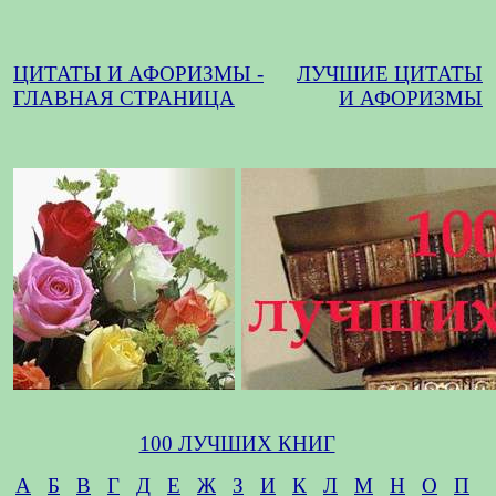
ЦИТАТЫ И АФОРИЗМЫ -
ЛУЧШИЕ ЦИТАТЫ
ГЛАВНАЯ СТРАНИЦА
И АФОРИЗМЫ
100 ЛУЧШИХ КНИГ
А
Б
В
Г
Д
Е
Ж
З
И
К
Л
М
Н
О
П