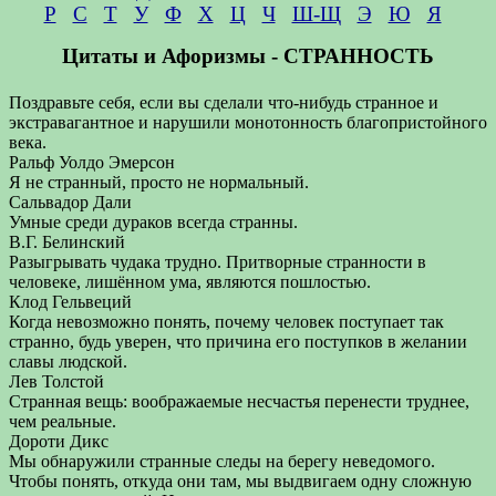
Р
С
Т
У
Ф
Х
Ц
Ч
Ш-Щ
Э
Ю
Я
Цитаты и Афоризмы - СТРАННОСТЬ
Поздравьте себя, если вы сделали что-нибудь странное и
экстравагантное и нарушили монотонность благопристойного
века.
Ральф Уолдо Эмерсон
Я не странный, просто не нормальный.
Сальвадор Дали
Умные среди дураков всегда странны.
В.Г. Белинский
Разыгрывать чудака трудно. Притворные странности в
человеке, лишённом ума, являются пошлостью.
Клод Гельвеций
Когда невозможно понять, почему человек поступает так
странно, будь уверен, что причина его поступков в желании
славы людской.
Лев Толстой
Странная вещь: воображаемые несчастья перенести труднее,
чем реальные.
Дороти Дикс
Мы обнаружили странные следы на берегу неведомого.
Чтобы понять, откуда они там, мы выдвигаем одну сложную