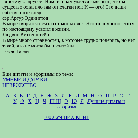
гипотезу за другой. Наконец нам удается выяснить, что за
существо оставило там отпечатки ног. И — ого! Это наши
собственные следы.
сэр Артур Эддингтон
В мире творится немало странных дел. Это то немногое, что я
по-настоящему усвоил в жизни.
Людвиг Витгенштейн
В мире много странностей, в которые трудно поверить, но нет
такой, что не могла бы произойти.
Томас Гарди
Еще цитаты и афоризмы по теме:
УМНЫЕ И ДУРАКИ
НЕВЕЖЕСТВО
А
Б
В
Г
Д
Е
Ж
З
И
К
Л
М
Н
О
П
Р
С
Т
У
Ф
Х
Ц
Ч
Ш-Щ
Э
Ю
Я
Лучшие цитаты и
афоризмы
100 ЛУЧШИХ КНИГ