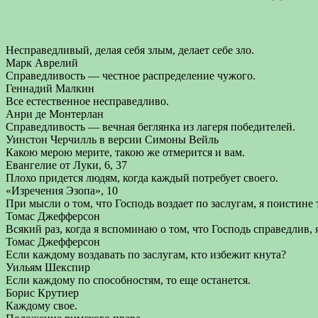
Несправедливый, делая себя злым, делает себе зло.
Марк Аврелий
Справедливость — честное распределение чужого.
Геннадий Малкин
Все естественное несправедливо.
Анри де Монтерлан
Справедливость — вечная беглянка из лагеря победителей.
Уинстон Черчилль в версии Симоны Вейль
Какою мерою мерите, такою же отмерится и вам.
Евангелие от Луки, 6, 37
Плохо придется людям, когда каждый потребует своего.
«Изречения Эзопа», 10
При мысли о том, что Господь воздает по заслугам, я поистине 
Томас Джефферсон
Всякий раз, когда я вспоминаю о том, что Господь справедлив, 
Томас Джефферсон
Если каждому воздавать по заслугам, кто избежит кнута?
Уильям Шекспир
Если каждому по способностям, то еще останется.
Борис Крутиер
Каждому свое.