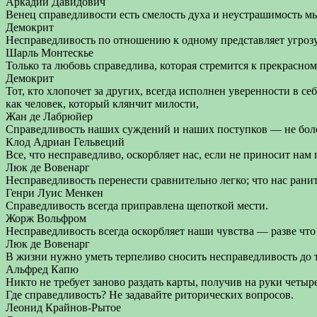
Аркадий Давидович
Венец справедливости есть смелость духа и неустрашимость м
Демокрит
Несправедливость по отношению к одному представляет угрозу
Шарль Монтескье
Только та любовь справедлива, которая стремится к прекрасном
Демокрит
Тот, кто хлопочет за других, всегда исполнен уверенности в се
как человек, который клянчит милости,
Жан де Лабрюйер
Справедливость наших суждений и наших поступков — не боле
Клод Адриан Гельвеций
Все, что несправедливо, оскорбляет нас, если не приносит нам
Люк де Вовенарг
Несправедливость перенести сравнительно легко; что нас рани
Генри Луис Менкен
Справедливость всегда приправлена щепоткой мести.
Жорж Вольфром
Несправедливость всегда оскорбляет наши чувства — разве чт
Люк де Вовенарг
В жизни нужно уметь терпеливо сносить несправедливость до т
Альфред Капю
Никто не требует заново раздать карты, получив на руки четыре
Где справедливость? Не задавайте риторических вопросов.
Леонид Крайнов-Рытое