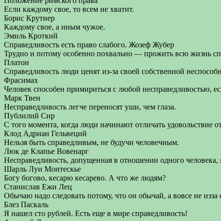
Положение римского права
Если каждому свое, то всем не хватит.
Борис Крутиер
Каждому свое, а иным чужое.
Эмиль Кроткий
Справедливость есть право слабого. Жозеф Жубер
Трудно и потому особенно похвально — прожить всю жизнь сп
Платон
Справедливость люди ценят из-за своей собственной неспособн
Фрасимах
Человек способен примириться с любой несправедливостью, ес
Марк Твен
Несправедливость легче переносят уши, чем глаза.
Публилий Сир
С того момента, когда люди начинают отличать удовольствие о
Клод Адриан Гельвеций
Нельзя быть справедливым, не будучи человечным.
Люк де Клапье Вовенарг
Несправедливость, допущенная в отношении одного человека, я
Шарль Луи Монтескье
Богу богово, кесарю кесарево. А что же людям?
Станислав Ежи Лец
Обычаю надо следовать потому, что он обычай, а вовсе не изза
Блез Паскаль
Я нашел сто рублей. Есть еще в мире справедливость!