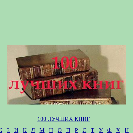
100 ЛУЧШИХ КНИГ
Ж
З
И
К
Л
М
Н
О
П
Р
С
Т
У
Ф
Х
Ц