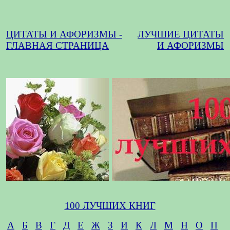
ЦИТАТЫ И АФОРИЗМЫ -
ЛУЧШИЕ ЦИТАТЫ
ГЛАВНАЯ СТРАНИЦА
И АФОРИЗМЫ
100 ЛУЧШИХ КНИГ
А
Б
В
Г
Д
Е
Ж
З
И
К
Л
М
Н
О
П