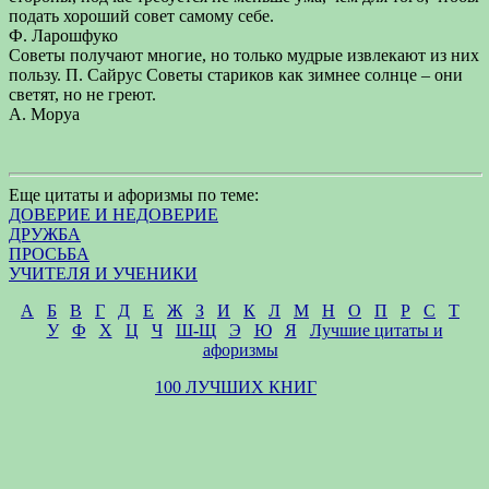
подать хороший совет самому себе.
Ф. Ларошфуко
Советы получают многие, но только мудрые извлекают из них
пользу. П. Сайрус Советы стариков как зимнее солнце – они
светят, но не греют.
А. Моруа
Еще цитаты и афоризмы по теме:
ДОВЕРИЕ И НЕДОВЕРИЕ
ДРУЖБА
ПРОСЬБА
УЧИТЕЛЯ И УЧЕНИКИ
А
Б
В
Г
Д
Е
Ж
З
И
К
Л
М
Н
О
П
Р
С
Т
У
Ф
Х
Ц
Ч
Ш-Щ
Э
Ю
Я
Лучшие цитаты и
афоризмы
100 ЛУЧШИХ КНИГ