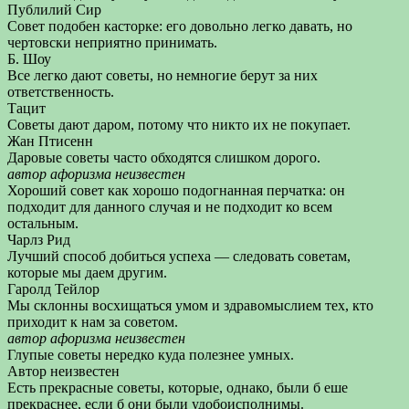
Публилий Сир
Совет подобен касторке: его довольно легко давать, но
чертовски неприятно принимать.
Б. Шоу
Все легко дают советы, но немногие берут за них
ответственность.
Тацит
Советы дают даром, потому что никто их не покупает.
Жан Птисенн
Даровые советы часто обходятся слишком дорого.
автор афоризма неизвестен
Хороший совет как хорошо подогнанная перчатка: он
подходит для данного случая и не подходит ко всем
остальным.
Чарлз Рид
Лучший способ добиться успеха — следовать советам,
которые мы даем другим.
Гаролд Тейлор
Мы склонны восхищаться умом и здравомыслием тех, кто
приходит к нам за советом.
автор афоризма неизвестен
Глупые советы нередко куда полезнее умных.
Автор неизвестен
Есть прекрасные советы, которые, однако, были б еше
прекраснее, если б они были удобоисполнимы.