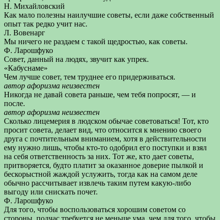
Н. Михайловский
Как мало полезны наилучшие советы, если даже собственный
опыт так редко учит нас.
Л. Вовенарг
Мы ничего не раздаем с такой щедростью, как советы.
Ф. Ларошфуко
Совет, данный на людях, звучит как упрек.
«Кабуснаме»
Чем лучше совет, тем труднее его придерживаться.
автор афоризма неизвестен
Никогда не давай совета раньше, чем тебя попросят, — и
после.
автор афоризма неизвестен
Сколько лицемерия в людском обычае советоваться! Тот, кто
просит совета, делает вид, что относится к мнению своего
друга с почтительным вниманием, хотя в действительности
ему нужно лишь, чтобы кто-то одобрил его поступки и взял
на себя ответственность за них. Тот же, кто дает советы,
притворяется, будто платит за оказанное доверие пылкой и
бескорыстной жаждой услужить, тогда как на самом деле
обычно рассчитывает извлечь таким путем какую-либо
выгоду или снискать почет.
Ф. Ларошфуко
Для того, чтобы воспользоваться хорошим советом со
стороны, подчас требуется не меньше ума, чем для того, чтобы