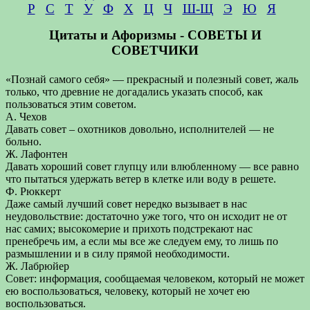
Р
С
Т
У
Ф
Х
Ц
Ч
Ш-Щ
Э
Ю
Я
Цитаты и Афоризмы - СОВЕТЫ И
СОВЕТЧИКИ
«Познай самого себя» — прекрасный и полезный совет, жаль
только, что древние не догадались указать способ, как
пользоваться этим советом.
А. Чехов
Давать совет – охотников довольно, исполнителей — не
больно.
Ж. Лафонтен
Давать хороший совет глупцу или влюбленному — все равно
что пытаться удержать ветер в клетке или воду в решете.
Ф. Рюккерт
Даже самый лучший совет нередко вызывает в нас
неудовольствие: достаточно уже того, что он исходит не от
нас самих; высокомерие и прихоть подстрекают нас
пренебречь им, а если мы все же следуем ему, то лишь по
размышлении и в силу прямой необходимости.
Ж. Лабрюйер
Совет: информация, сообщаемая человеком, который не может
ею воспользоваться, человеку, который не хочет ею
воспользоваться.