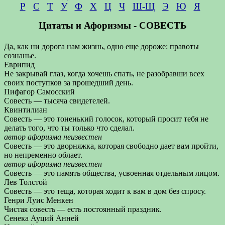
Р
С
Т
У
Ф
Х
Ц
Ч
Ш-Щ
Э
Ю
Я
Цитаты и Афоризмы - СОВЕСТЬ
Да, как ни дорога нам жизнь, одно еще дороже: правоты
сознанье.
Еврипид
Не закрывай глаз, когда хочешь спать, не разобравши всех
своих поступков за прошедший день.
Пифагор Самосский
Совесть — тысяча свидетелей.
Квинтилиан
Совесть — это тоненький голосок, который просит тебя не
делать того, что ты только что сделал.
автор афоризма неизвестен
Совесть — это дворняжка, которая свободно дает вам пройти,
но непременно облает.
автор афоризма неизвестен
Совесть — это память общества, усвоенная отдельным лицом.
Лев Толстой
Совесть — это теща, которая ходит к вам в дом без спросу.
Генри Луис Менкен
Чистая совесть — есть постоянный праздник.
Сенека Ауций Анней