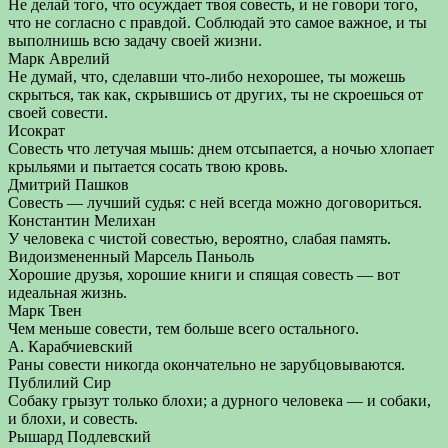
Не делай того, что осуждает твоя совесть, и не говори того,
что не согласно с правдой. Соблюдай это самое важное, и ты
выполнишь всю задачу своей жизни.
Марк Аврелий
Не думай, что, сделавши что-либо нехорошее, ты можешь
скрыться, так как, скрывшись от других, ты не скроешься от
своей совести.
Исократ
Совесть что летучая мышь: днем отсыпается, а ночью хлопает
крыльями и пытается сосать твою кровь.
Дмитрий Пашков
Совесть — лучший судья: с ней всегда можно договориться.
Константин Мелихан
У человека с чистой совестью, вероятно, слабая память.
Видоизмененный Марсель Паньоль
Хорошие друзья, хорошие книги и спящая совесть — вот
идеальная жизнь.
Марк Твен
Чем меньше совести, тем больше всего остального.
А. Карабчиевский
Раны совести никогда окончательно не зарубцовываются.
Публилий Сир
Собаку грызут только блохи; а дурного человека — и собаки,
и блохи, и совесть.
Рышард Подлевский