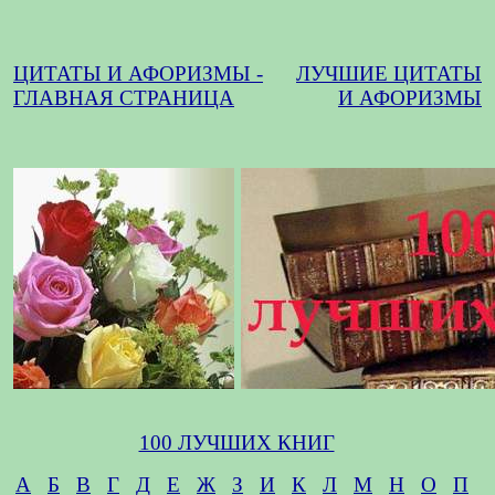
ЦИТАТЫ И АФОРИЗМЫ -
ЛУЧШИЕ ЦИТАТЫ
ГЛАВНАЯ СТРАНИЦА
И АФОРИЗМЫ
100 ЛУЧШИХ КНИГ
А
Б
В
Г
Д
Е
Ж
З
И
К
Л
М
Н
О
П