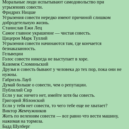
Моральные люди испытывают самодовольство при
угрызениях совести.
Фридрих Ницше
Угрызения совести нередко имеют причиной слишком
добродетельную жизнь.
Станислав Ежи Лец
Самое главное украшение — чистая совесть.
Цицерон Марк Туллий
Угрызения совести начинаются там, где кончается
безнаказанность.
Гельвеции
Голос совести никогда не выступает в хоре.
Казимеж Сломиньский
Друзья и совесть бывают у человека до тех пор, пока они не
нужны.
Габриэль Лауб
Думай больше о совести, чем о репутации.
Публилий Сир
Если у вас ничего нет, имейте хотя бы совесть.
Григорий Яблонский
Если у тебя нет совести, то чего тебе еще не хватает?
Виктор Жемчужников
Жить по велениям совести — все равно что вести машину,
нажимая на тормоза.
Бадд Шулберг