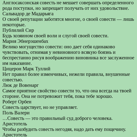
Англосаксонская совесть не мешает совершать определенного
рода поступки, но запрещает получать от них удовольствие.
Сальвадор де Мадарьяга
О своей репутации заботятся многие, о своей совести — лишь
некоторые.
Публилий Сир
Будь хозяином своей воли и слугой своей совести.
Мария Эбнерэшенбах
Велико могущество совести: оно дает себя одинаково
чувствовать, отнимая у невиновного всякую боязнь и
беспрестанно рисуя воображению виновника все заслуженное
им наказание.
Цицерон Марк Туллий
Нет правил более изменчивых, нежели правила, внушенные
совестью.
Люк де Вовенарг
Самое приятное свойство совести то, что она всегда на твоей
стороне. Она не потревожит тебя, пока тебе хорошо.
Роберт Орбен
Совесть царствует, но не управляет.
Поль Валери
…Совесть — это правильный суд доброго человека.
Аристотель
Чтобы разбудить совесть негодяя, надо дать ему пощечину.
Аристотель