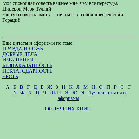
Моя спокойная совесть важнее мне, чем все пересуды.
Цицерон Марк Туллий
Чистую совесть иметь — не знать за собой прегрешений.
Гораций
Еще цитаты и афоризмы по теме:
ПРАВДА И ЛОЖЬ
ДОБРЫЕ ДЕЛА
ИЗВИНЕНИЯ
БЕЗНАКАЗАННОСТЬ
НЕБЛАГОДАРНОСТЬ
ЧЕСТЬ
А
Б
В
Г
Д
Е
Ж
З
И
К
Л
М
Н
О
П
Р
С
Т
У
Ф
Х
Ц
Ч
Ш-Щ
Э
Ю
Я
Лучшие цитаты и
афоризмы
100 ЛУЧШИХ КНИГ