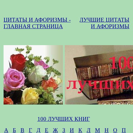
ЦИТАТЫ И АФОРИЗМЫ -
ЛУЧШИЕ ЦИТАТЫ
ГЛАВНАЯ СТРАНИЦА
И АФОРИЗМЫ
100 ЛУЧШИХ КНИГ
А
Б
В
Г
Д
Е
Ж
З
И
К
Л
М
Н
О
П