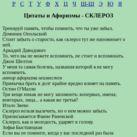
Р
С
Т
У
Ф
Х
Ц
Ч
Ш-Щ
Э
Ю
Я
Цитаты и Афоризмы - СКЛЕРОЗ
Тренируй память, чтобы помнить, что ты уже забыл.
Доминик Опольский
Стоит забыть о старости, как склероз тут же напоминает о
ней.
Аркадий Давидович
То, чего вы не можете вспомнить, не стоит и вспоминать.
Джон Шелтон
У меня та самая болезнь, названия которой я не могу
вспомнить.
автор афоризма неизвестен
Привычка брать в долг крайне вредно влияет на память.
Остин О'Малли
Три вещи никак не могу запомнить: вопервых, имена;
вовторых, лица... а какая же третья?
Итало Звево
Склероз нельзя вылечить, но о нем можно забыть.
Приписывается Фаине Раневской
Склероз, как и молодость, ударяет в голову.
Зофья Быстшицкая
Если вы не помните, когда у вас последний раз была