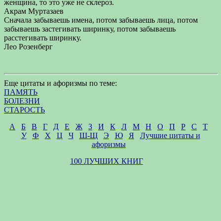
женщина, то это уже не склероз.
Акрам Муртазаев
Сначала забываешь имена, потом забываешь лица, потом
забываешь застегивать ширинку, потом забываешь
расстегивать ширинку.
Лео Розенберг
Еще цитаты и афоризмы по теме:
ПАМЯТЬ
БОЛЕЗНИ
СТАРОСТЬ
А
Б
В
Г
Д
Е
Ж
З
И
К
Л
М
Н
О
П
Р
С
Т
У
Ф
Х
Ц
Ч
Ш-Щ
Э
Ю
Я
Лучшие цитаты и
афоризмы
100 ЛУЧШИХ КНИГ