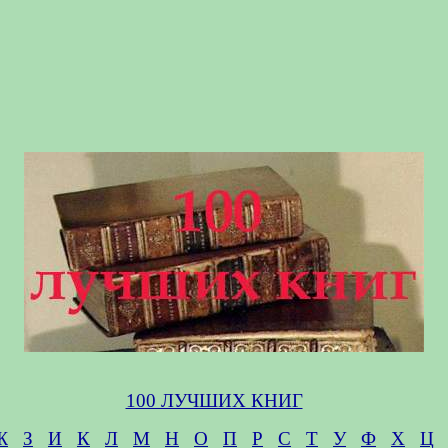
100 ЛУЧШИХ КНИГ
Ж
З
И
К
Л
М
Н
О
П
Р
С
Т
У
Ф
Х
Ц