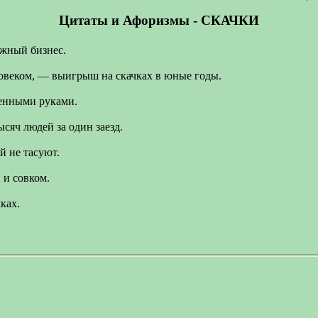
Цитаты и Афоризмы - СКАЧКИ
ежный бизнес.
ловеком, — выигрыш на скачках в юные годы.
венными руками.
сяч людей за один заезд.
й не тасуют.
 и совком.
ках.