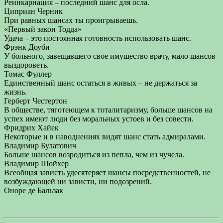
Реинкарнация – последний шанс для осла.
Циприан Черник
При равных шансах ты проигрываешь.
«Первый закон Тодда»
Удача – это постоянная готовность использовать шанс.
Фрэнк Доуби
У больного, завещавшего свое имущество врачу, мало шансов
выздороветь.
Томас Фуллер
Единственный шанс остаться в живых – не держаться за
жизнь.
Герберт Честертон
В обществе, тяготеющем к тоталитаризму, больше шансов на
успех имеют люди без моральных устоев и без совести.
Фридрих Хайек
Некоторые и в наводнениях видят шанс стать адмиралами.
Владимир Булатович
Больше шансов возродиться из пепла, чем из чучела.
Владимир Шойхер
Всеобщая зависть удесятеряет шансы посредственностей, не
возбуждающей ни зависти, ни подозрений.
Оноре де Бальзак