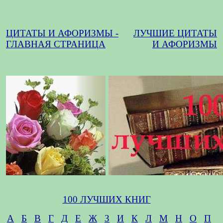
ЦИТАТЫ И АФОРИЗМЫ -
ЛУЧШИЕ ЦИТАТЫ
ГЛАВНАЯ СТРАНИЦА
И АФОРИЗМЫ
100 ЛУЧШИХ КНИГ
А
Б
В
Г
Д
Е
Ж
З
И
К
Л
М
Н
О
П