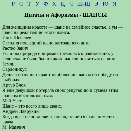
Р
С
Т
У
Ф
Х
Ц
Ч
Ш-Щ
Э
Ю
Я
Цитаты и Афоризмы - ШАНСЫ
Для женщины красота — шанс на семейное счастье, а ум —
шанс на реализацию этого шанса.
Илья Шевелев
Сегодня последний шанс завтрашнего дня.
Растко Закич
Если бы природа и впрямь стремилась к равновесию, у
человека не было бы никаких шансов появиться на лице
Земли.
Сардоникус
Деньги и глупость дают наибольшие шансы на победу на
выборах.
Артур Блох
Я еще девушкой потеряла свою репутацию и сумела этим
шансом воспользоваться.
Мэй Уэст
Шанс – это всего лишь аванс.
Андрей Лаврухин
Когда врач не оставляет шансов, остается шанс поменять
врача.
М. Мамчич