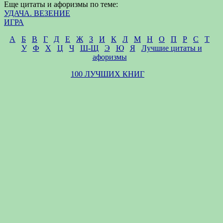
Еще цитаты и афоризмы по теме:
УДАЧА. ВЕЗЕНИЕ
ИГРА
А
Б
В
Г
Д
Е
Ж
З
И
К
Л
М
Н
О
П
Р
С
Т
У
Ф
Х
Ц
Ч
Ш-Щ
Э
Ю
Я
Лучшие цитаты и
афоризмы
100 ЛУЧШИХ КНИГ