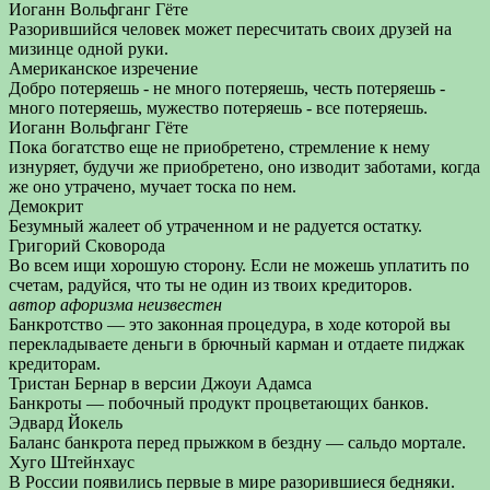
Иоганн Вольфганг Гёте
Разорившийся человек может пересчитать своих друзей на
мизинце одной руки.
Американское изречение
Добро потеряешь - не много потеряешь, честь потеряешь -
много потеряешь, мужество потеряешь - все потеряешь.
Иоганн Вольфганг Гёте
Пока богатство еще не приобретено, стремление к нему
изнуряет, будучи же приобретено, оно изводит заботами, когда
же оно утрачено, мучает тоска по нем.
Демокрит
Безумный жалеет об утраченном и не радуется остатку.
Григорий Сковорода
Во всем ищи хорошую сторону. Если не можешь уплатить по
счетам, радуйся, что ты не один из твоих кредиторов.
автор афоризма неизвестен
Банкротство — это законная процедура, в ходе которой вы
перекладываете деньги в брючный карман и отдаете пиджак
кредиторам.
Тристан Бернар в версии Джоуи Адамса
Банкроты — побочный продукт процветающих банков.
Эдвард Йокель
Баланс банкрота перед прыжком в бездну — сальдо мортале.
Хуго Штейнхаус
В России появились первые в мире разорившиеся бедняки.