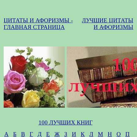
ЦИТАТЫ И АФОРИЗМЫ -
ЛУЧШИЕ ЦИТАТЫ
ГЛАВНАЯ СТРАНИЦА
И АФОРИЗМЫ
100 ЛУЧШИХ КНИГ
А
Б
В
Г
Д
Е
Ж
З
И
К
Л
М
Н
О
П