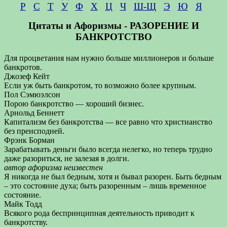
Р
С
Т
У
Ф
Х
Ц
Ч
Ш-Щ
Э
Ю
Я
Цитаты и Афоризмы - РАЗОРЕНИЕ И
БАНКРОТСТВО
Для процветания нам нужно больше миллионеров и больше
банкротов.
Джозеф Кейт
Если уж быть банкротом, то возможно более крупным.
Пол Сэмюэлсон
Порою банкротство — хороший бизнес.
Арнольд Беннетт
Капитализм без банкротства — все равно что христианство
без преисподней.
Фрэнк Борман
Зарабатывать деньги было всегда нелегко, но теперь трудно
даже разориться, не залезая в долги.
автор афоризма неизвестен
Я никогда не был бедным, хотя и бывал разорен. Быть бедным
– это состояние духа; быть разоренным – лишь временное
состояние.
Майк Тодд
Всякого рода беспринципная деятельность приводит к
банкротству.