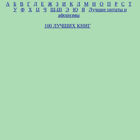
А
Б
В
Г
Д
Е
Ж
З
И
К
Л
М
Н
О
П
Р
С
Т
У
Ф
Х
Ц
Ч
Ш-Щ
Э
Ю
Я
Лучшие цитаты и
афоризмы
100 ЛУЧШИХ КНИГ