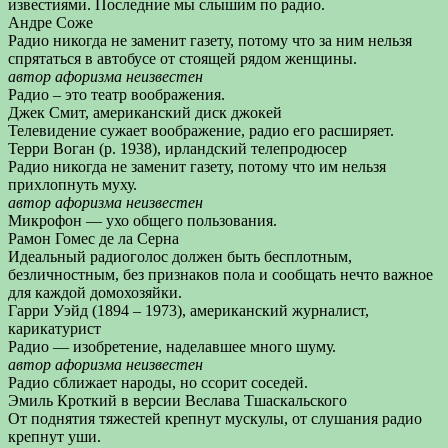
известиями. Последние мы слышим по радио.
Андре Соже
Радио никогда не заменит газету, потому что за ним нельзя
спрятаться в автобусе от стоящей рядом женщины.
автор афоризма неизвестен
Радио – это театр воображения.
Джек Смит, американский диск джокей
Телевидение сужает воображение, радио его расширяет.
Терри Воган (р. 1938), ирландский телепродюсер
Радио никогда не заменит газету, потому что им нельзя
прихлопнуть муху.
автор афоризма неизвестен
Микрофон — ухо общего пользования.
Рамон Гомес де ла Серна
Идеальный радиоголос должен быть бесплотным,
безличностным, без признаков пола и сообщать нечто важное
для каждой домохозяйки.
Гарри Уэйд (1894 – 1973), американский журналист,
карикатурист
Радио — изобретение, наделавшее много шуму.
автор афоризма неизвестен
Радио сближает народы, но ссорит соседей.
Эмиль Кроткий в версии Веслава Тшаскальского
От поднятия тяжестей крепнут мускулы, от слушания радио
крепнут уши.