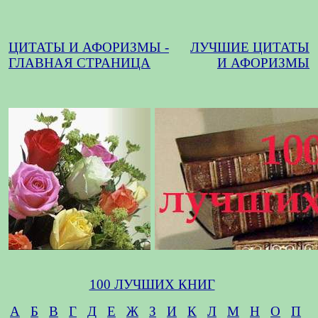
ЦИТАТЫ И АФОРИЗМЫ -
ЛУЧШИЕ ЦИТАТЫ
ГЛАВНАЯ СТРАНИЦА
И АФОРИЗМЫ
100 ЛУЧШИХ КНИГ
А
Б
В
Г
Д
Е
Ж
З
И
К
Л
М
Н
О
П