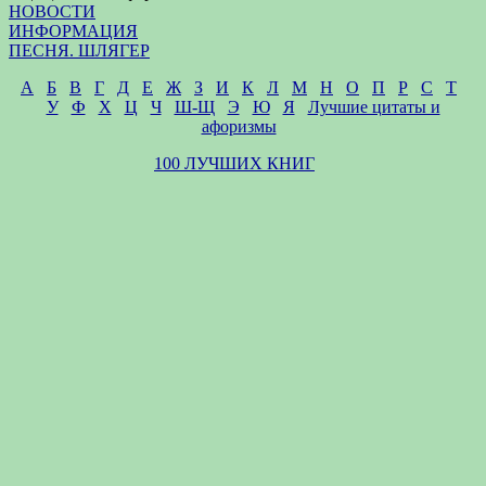
НОВОСТИ
ИНФОРМАЦИЯ
ПЕСНЯ. ШЛЯГЕР
А
Б
В
Г
Д
Е
Ж
З
И
К
Л
М
Н
О
П
Р
С
Т
У
Ф
Х
Ц
Ч
Ш-Щ
Э
Ю
Я
Лучшие цитаты и
афоризмы
100 ЛУЧШИХ КНИГ