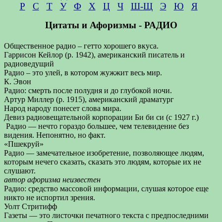
Р
С
Т
У
Ф
Х
Ц
Ч
Ш-Щ
Э
Ю
Я
Цитаты и Афоризмы - РАДИО
Общественное радио – гетто хорошего вкуса.
Гаррисон Кейлор (р. 1942), американский писатель и
радиоведущий
Радио – это улей, в котором жужжит весь мир.
К. Эвон
Радио: смерть после полудня и до глубокой ночи.
Артур Миллер (р. 1915), американский драматург
Народ народу понесет слова мира.
Девиз радиовещательной корпорации Би би си (с 1927 г.)
Радио — нечто гораздо большее, чем телевидение без
видения. Непонятно, но факт.
«Пшекруй»
Радио — замечательное изобретение, позволяющее людям,
которым нечего сказать, сказать это людям, которые их не
слушают.
автор афоризма неизвестен
Радио: средство массовой информации, слушая которое еще
никто не испортил зрения.
Уолт Стритифф
Газеты — это листочки печатного текста с предпоследними