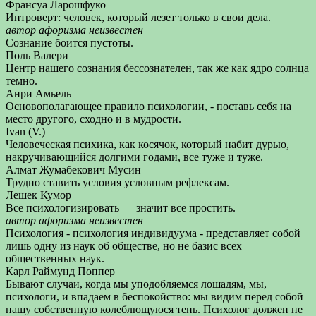
Франсуа Ларошфуко
Интроверт: человек, который лезет только в свои дела.
автор афоризма неизвестен
Сознание боится пустоты.
Поль Валери
Центр нашего сознания бессознателен, так же как ядро солнца
темно.
Анри Амьель
Основополагающее правило психологии, - поставь себя на
место другого, сходно и в мудрости.
Ivan (V.)
Человеческая психика, как косячок, который набит дурью,
накручивающийся долгими годами, все туже и туже.
Алмат Жумабекович Мусин
Трудно ставить условия условным рефлексам.
Лешек Кумор
Все психологизировать — значит все простить.
автор афоризма неизвестен
Психология - психология индивидуума - представляет собой
лишь одну из наук об обществе, но не базис всех
общественных наук.
Карл Раймунд Поппер
Бывают случаи, когда мы уподобляемся лошадям, мы,
психологи, и впадаем в беспокойство: мы видим перед собой
нашу собственную колеблющуюся тень. Психолог должен не