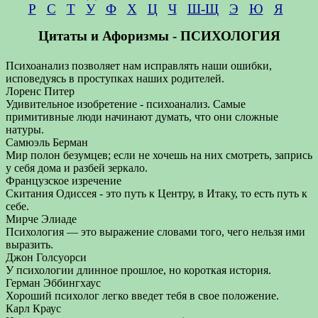
Р
С
Т
У
Ф
Х
Ц
Ч
Ш-Щ
Э
Ю
Я
Цитаты и Афоризмы - ПСИХОЛОГИЯ
Психоанализ позволяет нам исправлять наши ошибки,
исповедуясь в проступках наших родителей.
Лоренс Питер
Удивительное изобретение - психоанализ. Самые
примитивные люди начинают думать, что они сложные
натуры.
Самюэль Берман
Мир полон безумцев; если не хочешь на них смотреть, запрись
у себя дома и разбей зеркало.
Французское изречение
Скитания Одиссея - это путь к Центру, в Итаку, то есть путь к
себе.
Мирче Элиаде
Психология — это выражение словами того, чего нельзя ими
выразить.
Джон Голсуорси
У психологии длинное прошлое, но короткая история.
Герман Эббингхаус
Хороший психолог легко введет тебя в свое положение.
Карл Краус