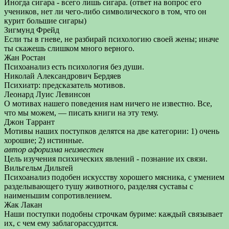
Иногда сигара - всего лишь сигара. (ответ на вопрос его
учеников, нет ли чего-либо символического в том, что он
курит большие сигары)
Зигмунд Фрейд
Если ты в гневе, не разбирай психологию своей жены; иначе
ты скажешь слишком много верного.
Жан Ростан
Психоанализ есть психология без души.
Николай Александрович Бердяев
Психиатр: предсказатель мотивов.
Леонард Луис Левинсон
О мотивах нашего поведения нам ничего не известно. Все,
что мы можем, — писать книги на эту тему.
Джон Таррант
Мотивы наших поступков делятся на две категории: 1) очень
хорошие; 2) истинные.
автор афоризма неизвестен
Цель изучения психических явлений - познание их связи.
Вильгельм Дильтей
Психоанализ подобен искусству хорошего мясника, с умением
разделывающего тушу животного, разделяя суставы с
наименьшим сопротивлением.
Жак Лакан
Наши поступки подобны строчкам буриме: каждый связывает
их, с чем ему заблагорассудится.