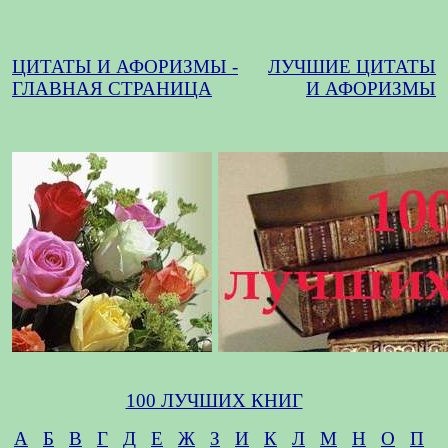
ЦИТАТЫ И АФОРИЗМЫ -
ЛУЧШИЕ ЦИТАТЫ
ГЛАВНАЯ СТРАНИЦА
И АФОРИЗМЫ
100 ЛУЧШИХ КНИГ
А
Б
В
Г
Д
Е
Ж
З
И
К
Л
М
Н
О
П