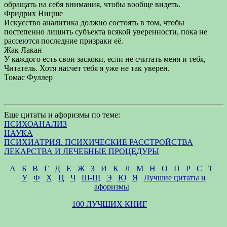
обращать на себя внимания, чтобы вообще видеть.
Фридрих Ницше
Искусство аналитика должно состоять в том, чтобы
постепенно лишить субъекта всякой уверенности, пока не
рассеются последние призраки её.
Жак Лакан
У каждого есть свои заскоки, если не считать меня и тебя,
Читатель. Хотя насчет тебя я уже не так уверен.
Томас Фуллер
Еще цитаты и афоризмы по теме:
ПСИХОАНАЛИЗ
НАУКА
ПСИХИАТРИЯ. ПСИХИЧЕСКИЕ РАССТРОЙСТВА
ЛЕКАРСТВА И ЛЕЧЕБНЫЕ ПРОЦЕДУРЫ
А
Б
В
Г
Д
Е
Ж
З
И
К
Л
М
Н
О
П
Р
С
Т
У
Ф
Х
Ц
Ч
Ш-Щ
Э
Ю
Я
Лучшие цитаты и
афоризмы
100 ЛУЧШИХ КНИГ