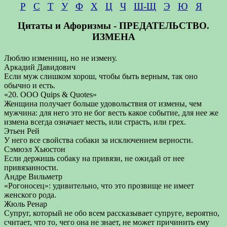
Р
С
Т
У
Ф
Х
Ц
Ч
Ш-Щ
Э
Ю
Я
Цитаты и Афоризмы - ПРЕДАТЕЛЬСТВО.
ИЗМЕНА
Люблю изменниц, но не измену.
Аркадий Давидович
Если муж слишком хорош, чтобы быть верным, так оно
обычно и есть.
«20. ООО Quips & Quotes»
Женщина получает больше удовольствия от измены, чем
мужчина: для него это не бог весть какое событие, для нее же
измена всегда означает месть, или страсть, или грех.
Этьен Рей
У него все свойства собаки за исключением верности.
Сэмюэл Хьюстон
Если держишь собаку на привязи, не ожидай от нее
привязанности.
Андре Вильметр
«Рогоносец»: удивительно, что это прозвище не имеет
женского рода.
Жюль Ренар
Супруг, который не обо всем рассказывает супруге, вероятно,
считает, что то, чего она не знает, не может причинить ему