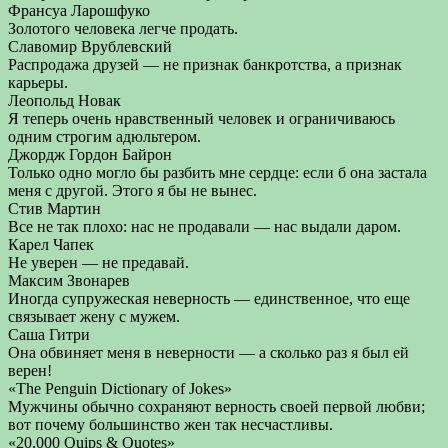
Франсуа Ларошфуко
Золотого человека легче продать.
Славомир Врублевский
Распродажа друзей — не признак банкротства, а признак
карьеры.
Леопольд Новак
Я теперь очень нравственный человек и ограничиваюсь
одним строгим адюльтером.
Джордж Гордон Байрон
Только одно могло бы разбить мне сердце: если б она застала
меня с другой. Этого я бы не вынес.
Стив Мартин
Все не так плохо: нас не продавали — нас выдали даром.
Карел Чапек
Не уверен — не предавай.
Максим Звонарев
Иногда супружеская неверность — единственное, что еще
связывает жену с мужем.
Саша Гитри
Она обвиняет меня в неверности — а сколько раз я был ей
верен!
«The Penguin Dictionary of Jokes»
Мужчины обычно сохраняют верность своей первой любви;
вот почему большинство жен так несчастливы.
«20.000 Quips & Quotes»