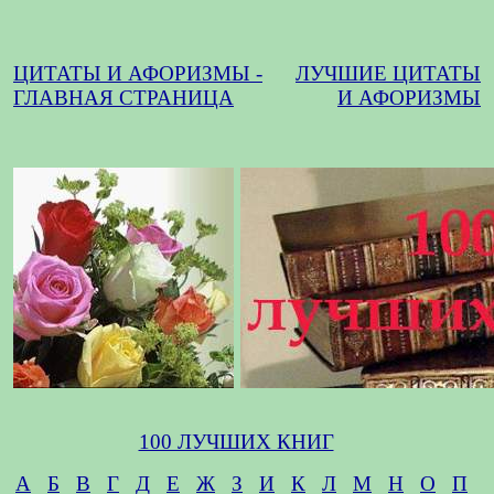
ЦИТАТЫ И АФОРИЗМЫ -
ЛУЧШИЕ ЦИТАТЫ
ГЛАВНАЯ СТРАНИЦА
И АФОРИЗМЫ
100 ЛУЧШИХ КНИГ
А
Б
В
Г
Д
Е
Ж
З
И
К
Л
М
Н
О
П