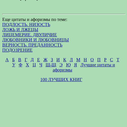
Еще цитаты и афоризмы по теме:
ПОДЛОСТЬ. НИЗОСТЬ
ЛОЖЬ И ЛЖЕЦЫ
ЛИЦЕМЕРИЕ. ДВУЛИЧИЕ
ЛЮБОВНИКИ И ЛЮБОВНИЦЫ
ВЕРНОСТЬ. ПРЕДАННОСТЬ
ПОДОЗРЕНИЕ
А
Б
В
Г
Д
Е
Ж
З
И
К
Л
М
Н
О
П
Р
С
Т
У
Ф
Х
Ц
Ч
Ш-Щ
Э
Ю
Я
Лучшие цитаты и
афоризмы
100 ЛУЧШИХ КНИГ