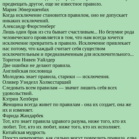
предвещать другое, еще не известное правило.
Мария Эбнерэшенбах
Когда исключение становится правилом, оно не допускает
никаких исключений.
Александр Фюрстенберг
Лишь один брак из ста бывает счастливым... Но безумие рода
человеческого проявляется в том, что нам всегда хочется
исключение превратить в правило. Исключение привлекает
нас потому, что каждый считает себя существом
исключительным и предназначенным для исключительного...
Торнтон Нивен Уайлдер
Две ошибки не делают правила.
Английская пословица
Молодежь знает правила, старики — исключения.
Оливер Уэнделл Холмсстарший
Следовать всем правилам — значит лишить себя всех
удовольствий.
Кэтрин Хепберн
Женщина всегда живет по правилам - она их создает, она же
их и изменяет.
Фарида Жандарбек
Тот, кто знает правила здравого разума, ниже того, кто их
любит. Тот, кто их любит, ниже того, кто их исполняет.
Китайская мудрость
Просто невероятно, как сильно могут повредить правила, едва