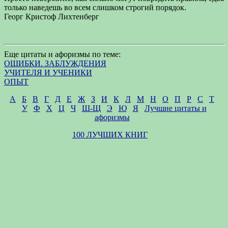
только наведешь во всем слишком строгий порядок.
Георг Кристоф Лихтенберг
Еще цитаты и афоризмы по теме:
ОШИБКИ. ЗАБЛУЖДЕНИЯ
УЧИТЕЛЯ И УЧЕНИКИ
ОПЫТ
А
Б
В
Г
Д
Е
Ж
З
И
К
Л
М
Н
О
П
Р
С
Т
У
Ф
Х
Ц
Ч
Ш-Щ
Э
Ю
Я
Лучшие цитаты и
афоризмы
100 ЛУЧШИХ КНИГ