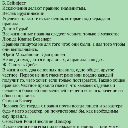
Б. Бейнфест
Исключения делают правило знаменитым.
Веслав Брудзиньский
Уцелели только те исключения, которые подтверждали
правила.
Данил Рудый
Все жизненные правила следует черпать только в мужестве.
Люк де Клапье Вовенарг
Правила пишутся не для того чтоб они были, а для того чтобы
они выполнялись.
Юрий Михайлович Дмитришен
Не люди нуждаются в правилах, а правила в людях.
Ж. Саньяль Дюбе
В жизни есть два основных правила, одно общее, другое
частное. Первое из них гласит: рано или поздно каждый
получит то, чего хочет, если только постарается. Таково общее
правило. Частное правило гласит, что каждый отдельный
человек в большей или меньшей степени есть исключение из
общего правила.
Сэмюэл Батлер
Человек без твердых правил почти всегда лишен и характера:
будь у него характер, он почувствовал бы, как необходимы
ему правила.
Себастьен-Рош Николя де Шамфор
Исключения не всегда подтверждают правило — они могут