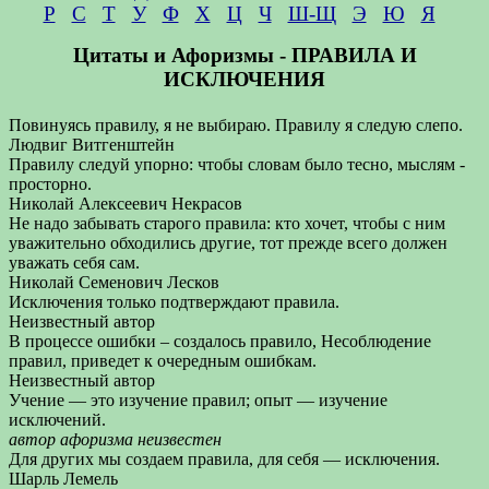
Р
С
Т
У
Ф
Х
Ц
Ч
Ш-Щ
Э
Ю
Я
Цитаты и Афоризмы - ПРАВИЛА И
ИСКЛЮЧЕНИЯ
Повинуясь правилу, я не выбираю. Правилу я следую слепо.
Людвиг Витгенштейн
Правилу следуй упорно: чтобы словам было тесно, мыслям -
просторно.
Николай Алексеевич Некрасов
Не надо забывать старого правила: кто хочет, чтобы с ним
уважительно обходились другие, тот прежде всего должен
уважать себя сам.
Николай Семенович Лесков
Исключения только подтверждают правила.
Неизвестный автор
В процессе ошибки – создалось правило, Несоблюдение
правил, приведет к очередным ошибкам.
Неизвестный автор
Учение — это изучение правил; опыт — изучение
исключений.
автор афоризма неизвестен
Для других мы создаем правила, для себя — исключения.
Шарль Лемель