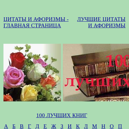
ЦИТАТЫ И АФОРИЗМЫ -
ЛУЧШИЕ ЦИТАТЫ
ГЛАВНАЯ СТРАНИЦА
И АФОРИЗМЫ
100 ЛУЧШИХ КНИГ
А
Б
В
Г
Д
Е
Ж
З
И
К
Л
М
Н
О
П