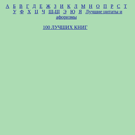
А
Б
В
Г
Д
Е
Ж
З
И
К
Л
М
Н
О
П
Р
С
Т
У
Ф
Х
Ц
Ч
Ш-Щ
Э
Ю
Я
Лучшие цитаты и
афоризмы
100 ЛУЧШИХ КНИГ