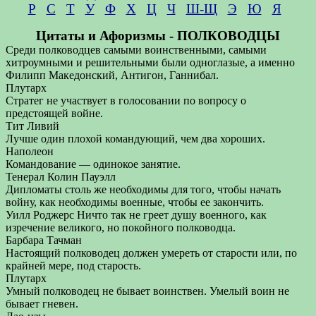
Р
С
Т
У
Ф
Х
Ц
Ч
Ш-Щ
Э
Ю
Я
Цитаты и Афоризмы - ПОЛКОВОДЦЫ
Среди полководцев самыми воинственными, самыми
хитроумными и решительными были одноглазые, а именно
Филипп Македонский, Антигон, Ганнибал.
Плутарх
Стратег не участвует в голосовании по вопросу о
предстоящей войне.
Тит Ливий
Лучше один плохой командующий, чем два хороших.
Наполеон
Командование — одинокое занятие.
Тенерал Колин Пауэлл
Дипломаты столь же необходимы для того, чтобы начать
войну, как необходимы военные, чтобы ее закончить.
Уилл Роджерс Ничто так не греет душу военного, как
изречение великого, но покойного полководца.
Барбара Тачман
Настоящий полководец должен умереть от старости или, по
крайней мере, под старость.
Плутарх
Умный полководец не бывает воинствен. Умелый воин не
бывает гневен.