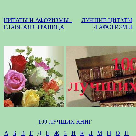
ЦИТАТЫ И АФОРИЗМЫ -
ЛУЧШИЕ ЦИТАТЫ
ГЛАВНАЯ СТРАНИЦА
И АФОРИЗМЫ
100 ЛУЧШИХ КНИГ
А
Б
В
Г
Д
Е
Ж
З
И
К
Л
М
Н
О
П