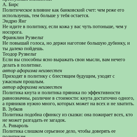
А. Бирс
Политическое влияние как банковский счет: чем реже его
используешь, тем больше у тебя остается.
Эндрю Янг
Не идите в политику, если кожа у вас чуть потоньше, чем у
носорога.
Франклин Рузвельт
Не повышай голоса, но держи наготове большую дубинку, и
ты далеко пойдешь.
Теодор Рузвельт
Если вы способны ясно выражать свои мысли, вам нечего
делать в политике.
автор афоризма неизвестен
Приходят в политику с блестящим будущим, уходят с
ужасным прошлым.
автор афоризма неизвестен
Политика кнута и политика пряника по эффективности
равнозначны, различие в стоимости: кнута достаточно одного,
а пряников нужно много, которых может на всех и не хватить.
В. Зубков
Политика подобна сфинксу из сказки: она пожирает всех, кто
не может разгадать ее загадок.
А. Ривароль
Политика слишком серьезное дело, чтобы доверять ее
политикам.