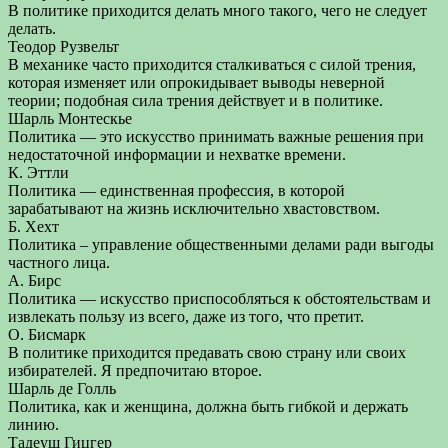
В политике приходится делать много такого, чего не следует
делать.
Теодор Рузвельт
В механике часто приходится сталкиваться с силой трения,
которая изменяет или опрокидывает выводы неверной
теории; подобная сила трения действует и в политике.
Шарль Монтескье
Политика — это искусство принимать важные решения при
недостаточной информации и нехватке времени.
К. Эттли
Политика — единственная профессия, в которой
зарабатывают на жизнь исключительно хвастовством.
Б. Хехт
Политика – управление общественными делами ради выгоды
частного лица.
А. Бирс
Политика — искусство приспособляться к обстоятельствам и
извлекать пользу из всего, даже из того, что претит.
О. Бисмарк
В политике приходится предавать свою страну или своих
избирателей. Я предпочитаю второе.
Шарль де Голль
Политика, как и женщина, должна быть гибкой и держать
линию.
Тадеуш Гицгер