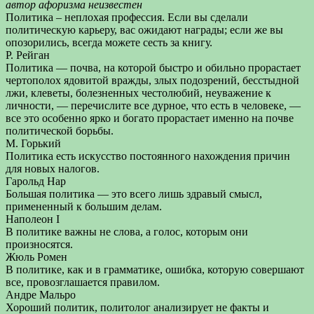
автор афоризма неизвестен
Политика – неплохая профессия. Если вы сделали
политическую карьеру, вас ожидают награды; если же вы
опозорились, всегда можете сесть за книгу.
Р. Рейган
Политика — почва, на которой быстро и обильно прорастает
чертополох ядовитой вражды, злых подозрений, бесстыдной
лжи, клеветы, болезненных честолюбий, неуважение к
личности, — перечислите все дурное, что есть в человеке, —
все это особенно ярко и богато прорастает именно на почве
политической борьбы.
М. Горький
Политика есть искусство постоянного нахождения причин
для новых налогов.
Гарольд Нар
Большая политика — это всего лишь здравый смысл,
примененный к большим делам.
Наполеон I
В политике важны не слова, а голос, которым они
произносятся.
Жюль Ромен
В политике, как и в грамматике, ошибка, которую совершают
все, провозглашается правилом.
Андре Мальро
Хороший политик, политолог анализирует не факты и