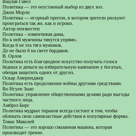
Вацлав Гавел
Политика — это неустанный выбор из двух зол.
Джон Морли
Политика — игорный притон, в котором зрители рискуют
проиграться так же, как и игроки.
Автор неизвестен
Политика – изменчивая дама,
Но к ней мужчины тянутся упрямо.
Когда б не эта тяга мужиков,
До не было б на свете бардаков.
В. Орлов
Политика есть благородное искусство получать голоса
бедных и деньги на избирательную кампанию у богатых,
обещая защитить одних от других.
Оскар Америнджер
Политика есть продолжение войны другими средствами.
Во Нгуен Зиап
Политика: управление общественными делами ради выгоды
частного лица.
Амброз Бирс
Политика мудрых тиранов всегда состоит в том, чтобы
облекать свои самовластные действия в популярные формы.
Томас Маколей
Политика — это хорошо смазанная машина, которая
производит трение.