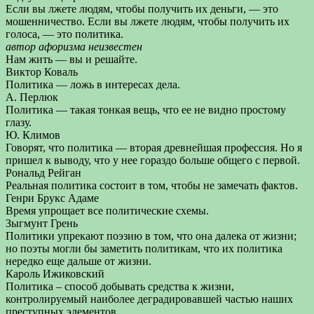
Если вы лжете людям, чтобы получить их деньги, — это
мошенничество. Если вы лжете людям, чтобы получить их
голоса, — это политика.
автор афоризма неизвестен
Нам жить — вы и решайте.
Виктор Коваль
Политика — ложь в интересах дела.
А. Перлюк
Политика — такая тонкая вещь, что ее не видно простому
глазу.
Ю. Климов
Говорят, что политика — вторая древнейшая профессия. Но я
пришел к выводу, что у нее гораздо больше общего с первой.
Рональд Рейган
Реальная политика состоит в том, чтобы не замечать фактов.
Генри Брукс Адаме
Время упрощает все политические схемы.
Зыгмунт Грень
Политики упрекают поэзию в том, что она далека от жизни;
но поэты могли бы заметить политикам, что их политика
нередко еще дальше от жизни.
Кароль Ижиковский
Политика – способ добывать средства к жизни,
контролируемый наиболее деградировавшей частью наших
преступных элементов.