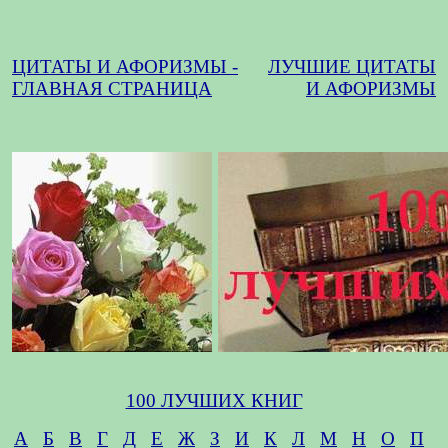
ЦИТАТЫ И АФОРИЗМЫ -
ЛУЧШИЕ ЦИТАТЫ
ГЛАВНАЯ СТРАНИЦА
И АФОРИЗМЫ
100 ЛУЧШИХ КНИГ
А
Б
В
Г
Д
Е
Ж
З
И
К
Л
М
Н
О
П