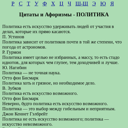
Р
С
Т
У
Ф
Х
Ц
Ч
Ш-Щ
Э
Ю
Я
Цитаты и Афоризмы - ПОЛИТИКА
Политика есть искусство удерживать людей от участия в
делах, которые их прямо касаются.
П. Устинов
Политика зависит от политиков почти в той же степени, что
погода от астрономов.
Р. Гурмон
Политика имеет целью не избранных, а массу, то есть стадо
идиотов, для которых чем глупее, тем доходчивей и лучше.
Ю. Нагибин
Политика — не точная наука.
Отто фон Бисмарк
Политика хоть и грязное, но необходимое дело.
В. Зубков
Политика есть искусство возможного.
Отто фон Бисмарк
Неверно, будто политика есть искусство возможного.
Политика — это выбор между гибельным и неприятным.
Джон Кеннет Гэлбрейт
Политика не есть искусство возможного; политика —
искусство невозможного.