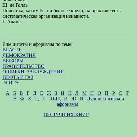
Ш. де Голль
Политика, каким бы ни было ее кредо, на практике есть
систематическая организация ненависти.
Г. Адаме
Еще цитаты и афоризмы по теме:
ВЛАСТЬ
ДЕМОКРАТИЯ
ВЫБОРЫ
ПРАВИТЕЛЬСТВО
ОШИБКИ. ЗАБЛУЖДЕНИЯ
НЕФТЬ И ГАЗ
ЭЛИТА
А
Б
В
Г
Д
Е
Ж
З
И
К
Л
М
Н
О
П
Р
С
Т
У
Ф
Х
Ц
Ч
Ш-Щ
Э
Ю
Я
Лучшие цитаты и
афоризмы
100 ЛУЧШИХ КНИГ