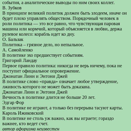
события, а аналитические выводы по ним своих коллег.
В. Зубков
В принципе великий политик должен быть злодеем, иначе он
будет плохо управлять обществом. Порядочный человек в
роли политика — это все равно, что чувствующая паровая
машина или кормчий, который объясняется в любви, держа
рулевое колесо: корабль идет ко дну.
О. Бальзак
Политика – грязное дело, но непыльное.
А. Самойленко
В политике эхо предшествует событиям.
Григорий Ландау
Первое правило политика: никогда не верь ничему, пока не
поступит официальное опровержение.
Джонатан Линн и Энтони Джей
В политике слово «правда» означает любое утверждение,
лживость которого не может быть доказана.
Джонатан Линн и Энтони Джей
Вечность в политике длится не больше 20 лет.
Эдгар Фор
В политике не играют, а только без перерыва тасуют карты.
Кароль Ижиковский
В политике не столь уж важно, как вы играете; гораздо
важнее, кто ведет счет.
автор афоризма неизвестен