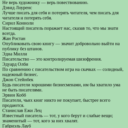
Не верь художнику — верь повествованию.
Дэвид Лоуренс
Лучше писать для себя и потерять читателя, чем писать для
читателя и потерять себя.
Сирил Конноли
Настоящий писатель поражает нас, сказав то, что мы знати
всегда.
Жан Ростан
Опубликовать свою книгу — значит добровольно выйти на
публику без штанов.
Эдна Милли
Писательство — это контролируемая шизофрения.
Эдуард Олби
По сравнению с писательством игра на скачках — солидный,
надежный бизнес.
Джон Стейнбек
Будь писатели хорошими бизнесменами, им бы хватило ума
не быть писателями.
Эрвин Кобб
Писатели, чьих книг никто не покупает, быстрее всего
продаются.
Станислав Ежи Лец
Известный писатель — тот, у кого берут и слабые вещи;
знаменитый — тот, кого за них хвалят.
Габриэль Лауб