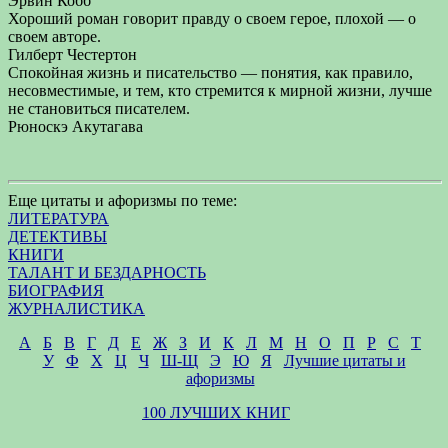
Эрвин Кобб
Хороший роман говорит правду о своем герое, плохой — о
своем авторе.
Гилберт Честертон
Спокойная жизнь и писательство — понятия, как правило,
несовместимые, и тем, кто стремится к мирной жизни, лучше
не становиться писателем.
Рюноскэ Акутагава
Еще цитаты и афоризмы по теме:
ЛИТЕРАТУРА
ДЕТЕКТИВЫ
КНИГИ
ТАЛАНТ И БЕЗДАРНОСТЬ
БИОГРАФИЯ
ЖУРНАЛИСТИКА
А
Б
В
Г
Д
Е
Ж
З
И
К
Л
М
Н
О
П
Р
С
Т
У
Ф
Х
Ц
Ч
Ш-Щ
Э
Ю
Я
Лучшие цитаты и
афоризмы
100 ЛУЧШИХ КНИГ