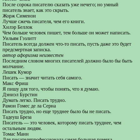
После сорока писателю сказать уже нечего; но умный
писатель знает, как это скрыть.
Жорж Сименон
Лучше сжечь писателя, чем его книги.
Хилэр Беллок
Чем больше человек пишет, тем больше он может написать.
Уильям Гэзлитт
Писатель всегда должен что-то писать, пусть даже это будет
предсмертная записка.
автор афоризма неизвестен
Последним словом многих писателей должно было бы быть
молчание.
Лешек Кумор
Писать — значит читать себя самого.
Макс Фриш
Я пишу для того, чтобы понять, что я думаю.
Дэниэл Бурстин
Думать легко. Писать трудно.
Рамон Гомес де ла Серна
Писать трудно, но еще труднее было бы не писать.
Тадеуш Бреза
Писатель — это человек, которому писать труднее, чем
остальным людям.
Томас Манн
Для писателяпрофессионала самая большая помеха —