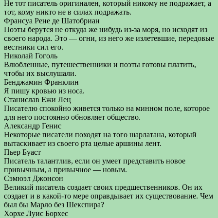
Не тот писатель оригинален, который никому не подражает, а
тот, кому никто не в силах подражать.
Франсуа Рене де Шатобриан
Поэты берутся не откуда же нибудь из-за моря, но исходят из
своего народа. Это — огни, из него же излетевшие, передовые
вестники сил его.
Николай Гоголь
Влюбленные, путешественники и поэты готовы платить,
чтобы их выслушали.
Бенджамин Франклин
Я пишу кровью из носа.
Станислав Ежи Лец
Писателю спокойно живется только на минном поле, которое
для него постоянно обновляет общество.
Александр Генис
Некоторые писатели походят на того шарлатана, который
вытаскивает из своего рта целые аршины лент.
Пьер Буаст
Писатель талантлив, если он умеет представить новое
привычным, а привычное — новым.
Сэмюэл Джонсон
Великий писатель создает своих предшественников. Он их
создает и в какой-то мере оправдывает их существование. Чем
был бы Марло без Шекспира?
Хорхе Луис Борхес