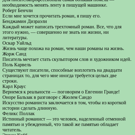
необходимость менять ленту в пишущей машинке.
Роберт Бенчли
Если мне хочется прочитать роман, я пишу его.
Бенджамин Дизраэли
Каждый может написать трехтомный роман. Все, что для
этого нужно, — совершенно не знать ни жизни, ни
литературы.
Оскар Уайльд
Жизнь чаще похожа на роман, чем наши романы на жизнь.
Жорж Санд
Писатель мечтает стать скульптором слов и художником идей.
Поль Карвель
Существуют писатели, способные воплотить на двадцати
страницах то, для чего мне иногда требуется целых две
строки.
Карл Краус
Вернемся к реальности — поговорим о Евгении Гранде!
Оноре Бальзак в разговоре с Жюлем Сандо
Искусство романиста заключается в том, чтобы из короткой
истории сделать длинную.
Феликс Поллак
Истинный романист — это человек, наделенный отменной
памятью и убежденный, что такой же памятью обладает
читатель.