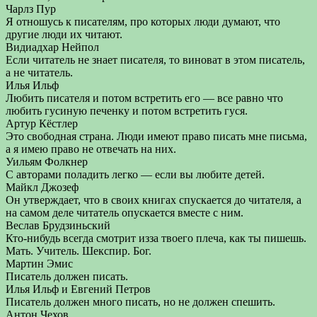
Чарлз Пур
Я отношусь к писателям, про которых люди думают, что
другие люди их читают.
Видиадхар Нейпол
Если читатель не знает писателя, то виноват в этом писатель,
а не читатель.
Илья Ильф
Любить писателя и потом встретить его — все равно что
любить гусиную печенку и потом встретить гуся.
Артур Кёстлер
Это свободная страна. Люди имеют право писать мне письма,
а я имею право не отвечать на них.
Уильям Фолкнер
С авторами поладить легко — если вы любите детей.
Майкл Джозеф
Он утверждает, что в своих книгах спускается до читателя, а
на самом деле читатель опускается вместе с ним.
Веслав Брудзиньский
Кто-нибудь всегда смотрит изза твоего плеча, как ты пишешь.
Мать. Учитель. Шекспир. Бог.
Мартин Эмис
Писатель должен писать.
Илья Ильф и Евгений Петров
Писатель должен много писать, но не должен спешить.
Антон Чехов