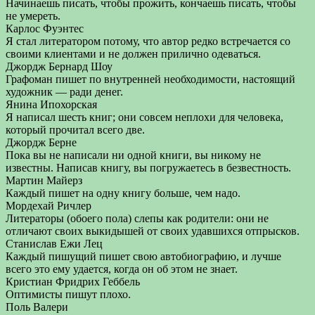
Начинаешь писать, чтобы прожить, кончаешь писать, чтобы
не умереть.
Карлос Фуэнтес
Я стал литератором потому, что автор редко встречается со
своими клиентами и не должен прилично одеваться.
Джордж Бернард Шоу
Графоман пишет по внутренней необходимости, настоящий
художник — ради денег.
Янина Ипохорская
Я написал шесть книг; они совсем неплохи для человека,
который прочитал всего две.
Джордж Берне
Пока вы не написали ни одной книги, вы никому не
известны. Написав книгу, вы погружаетесь в безвестность.
Мартин Майерз
Каждый пишет на одну книгу больше, чем надо.
Мордехай Ричлер
Литераторы (обоего пола) слепы как родители: они не
отличают своих выкидышей от своих удавшихся отпрысков.
Станислав Ежи Лец
Каждый пишущий пишет свою автобиографию, и лучше
всего это ему удается, когда он об этом не знает.
Кристиан Фридрих Геббель
Оптимисты пишут плохо.
Поль Валери