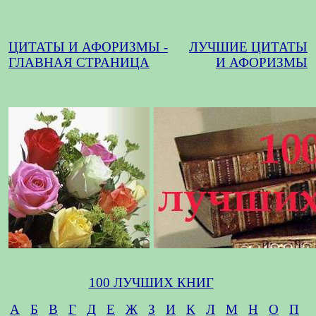
ЦИТАТЫ И АФОРИЗМЫ -
ЛУЧШИЕ ЦИТАТЫ
ГЛАВНАЯ СТРАНИЦА
И АФОРИЗМЫ
100 ЛУЧШИХ КНИГ
А
Б
В
Г
Д
Е
Ж
З
И
К
Л
М
Н
О
П