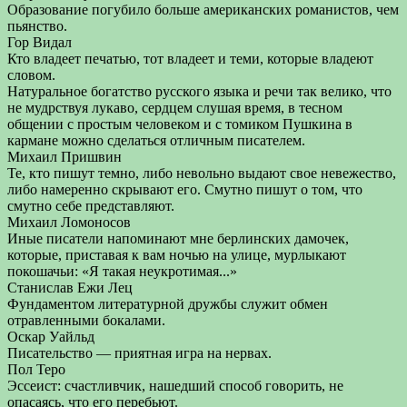
Образование погубило больше американских романистов, чем
пьянство.
Гор Видал
Кто владеет печатью, тот владеет и теми, которые владеют
словом.
Натуральное богатство русского языка и речи так велико, что
не мудрствуя лукаво, сердцем слушая время, в тесном
общении с простым человеком и с томиком Пушкина в
кармане можно сделаться отличным писателем.
Михаил Пришвин
Те, кто пишут темно, либо невольно выдают свое невежество,
либо намеренно скрывают его. Смутно пишут о том, что
смутно себе представляют.
Михаил Ломоносов
Иные писатели напоминают мне берлинских дамочек,
которые, приставая к вам ночью на улице, мурлыкают
покошачьи: «Я такая неукротимая...»
Станислав Ежи Лец
Фундаментом литературной дружбы служит обмен
отравленными бокалами.
Оскар Уайльд
Писательство — приятная игра на нервах.
Пол Теро
Эссеист: счастливчик, нашедший способ говорить, не
опасаясь, что его перебьют.