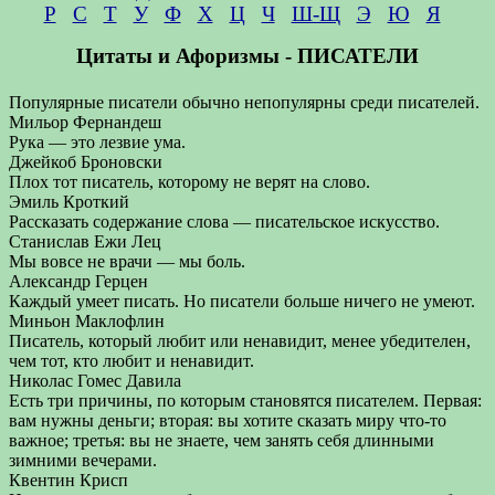
Р
С
Т
У
Ф
Х
Ц
Ч
Ш-Щ
Э
Ю
Я
Цитаты и Афоризмы - ПИСАТЕЛИ
Популярные писатели обычно непопулярны среди писателей.
Мильор Фернандеш
Рука — это лезвие ума.
Джейкоб Броновски
Плох тот писатель, которому не верят на слово.
Эмиль Кроткий
Рассказать содержание слова — писательское искусство.
Станислав Ежи Лец
Мы вовсе не врачи — мы боль.
Александр Герцен
Каждый умеет писать. Но писатели больше ничего не умеют.
Миньон Маклофлин
Писатель, который любит или ненавидит, менее убедителен,
чем тот, кто любит и ненавидит.
Николас Гомес Давила
Есть три причины, по которым становятся писателем. Первая:
вам нужны деньги; вторая: вы хотите сказать миру что-то
важное; третья: вы не знаете, чем занять себя длинными
зимними вечерами.
Квентин Крисп