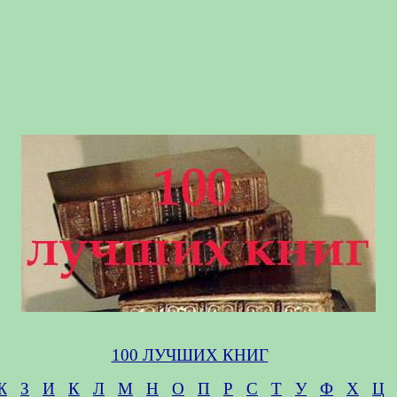
100 ЛУЧШИХ КНИГ
Ж
З
И
К
Л
М
Н
О
П
Р
С
Т
У
Ф
Х
Ц