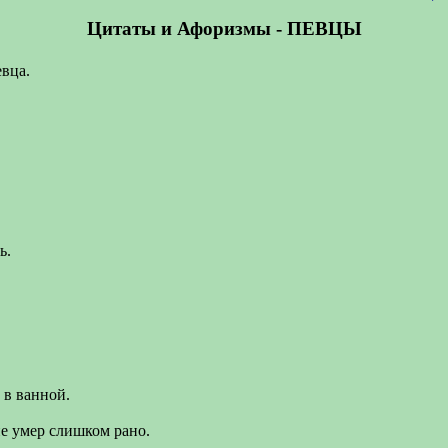
Цитаты и Афоризмы - ПЕВЦЫ
евца.
ь.
 в ванной.
не умер слишком рано.