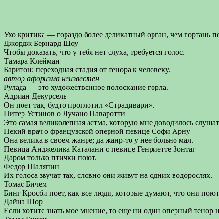
Ухо критика — гораздо более деликатный орган, чем гортань п
Джордж Бернард Шоу
Чтобы доказать, что у тебя нет слуха, требуется голос.
Тамара Клейман
Баритон: переходная стадия от тенора к человеку.
автор афоризма неизвестен
Рулада — это художественное полоскание горла.
Адриан Декурсель
Он поет так, будто проглотил «Страдивари».
Питер Устинов о Лучано Паваротти
Это самая великолепная астма, которую мне доводилось слушат
Некий врач о французской оперной певице Софи Арну
Она велика в своем жанре; да жанр-то у нее больно мал.
Певица Анджелика Каталани о певице Генриетте Зонтаг
Даром только птички поют.
Федор Шаляпин
Их голоса звучат так, словно они живут на одних водорослях.
Томас Бичем
Бинг Кросби поет, как все люди, которые думают, что они поют
Дайна Шор
Если хотите знать мое мнение, то еще ни один оперный тенор 