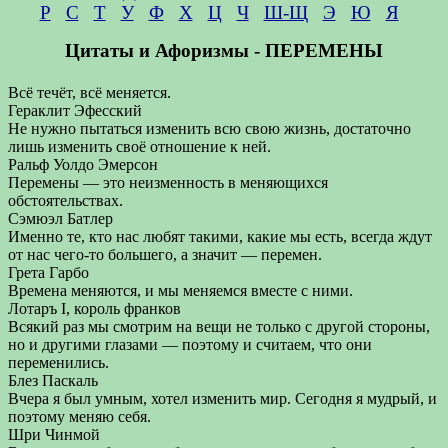
Р
С
Т
У
Ф
Х
Ц
Ч
Ш-Щ
Э
Ю
Я
Цитаты и Афоризмы - ПЕРЕМЕНЫ
Всё течёт, всё меняется.
Гераклит Эфесский
Не нужно пытаться изменить всю свою жизнь, достаточно
лишь изменить своё отношение к ней.
Ральф Уолдо Эмерсон
Перемены — это неизменность в меняющихся
обстоятельствах.
Сэмюэл Батлер
Именно те, кто нас любят такими, какие мы есть, всегда ждут
от нас чего-то большего, а значит — перемен.
Грета Гарбо
Времена меняются, и мы меняемся вместе с ними.
Лотаръ I, король франков
Всякий раз мы смотрим на вещи не только с другой стороны,
но и другими глазами — поэтому и считаем, что они
переменились.
Блез Паскаль
Вчера я был умным, хотел изменить мир. Сегодня я мудрый, и
поэтому меняю себя.
Шри Чинмой