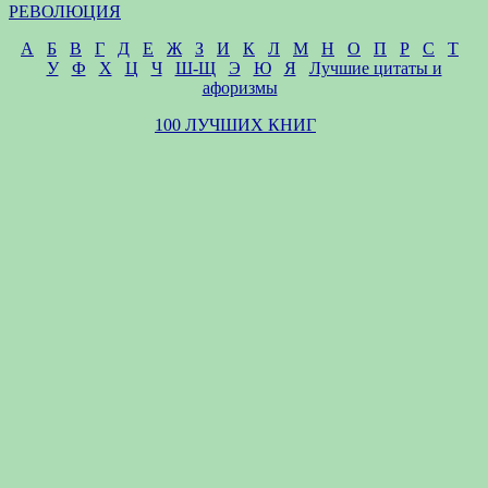
РЕВОЛЮЦИЯ
А
Б
В
Г
Д
Е
Ж
З
И
К
Л
М
Н
О
П
Р
С
Т
У
Ф
Х
Ц
Ч
Ш-Щ
Э
Ю
Я
Лучшие цитаты и
афоризмы
100 ЛУЧШИХ КНИГ