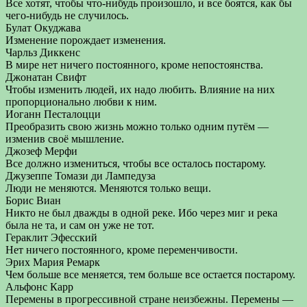
Все хотят, чтобы что-нибудь произошло, и все боятся, как бы
чего-нибудь не случилось.
Булат Окуджава
Изменение порождает изменения.
Чарльз Диккенс
В мире нет ничего постоянного, кроме непостоянства.
Джонатан Свифт
Чтобы изменить людей, их надо любить. Влияние на них
пропорционально любви к ним.
Иоганн Песталоцци
Преобразить свою жизнь можно только одним путём —
изменив своё мышление.
Джозеф Мерфи
Все должно измениться, чтобы все осталось постарому.
Джузеппе Томази ди Лампедуза
Люди не меняются. Меняются только вещи.
Борис Виан
Никто не был дважды в одной реке. Ибо через миг и река
была не та, и сам он уже не тот.
Гераклит Эфесский
Нет ничего постоянного, кроме переменчивости.
Эрих Мария Ремарк
Чем больше все меняется, тем больше все остается постарому.
Альфонс Карр
Перемены в прогрессивной стране неизбежны. Перемены —