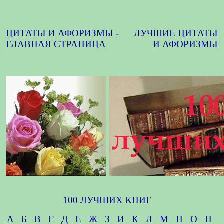
ЦИТАТЫ И АФОРИЗМЫ -
ЛУЧШИЕ ЦИТАТЫ
ГЛАВНАЯ СТРАНИЦА
И АФОРИЗМЫ
100 ЛУЧШИХ КНИГ
А
Б
В
Г
Д
Е
Ж
З
И
К
Л
М
Н
О
П