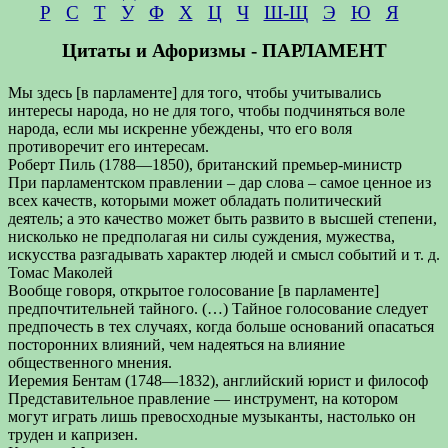
Р
С
Т
У
Ф
Х
Ц
Ч
Ш-Щ
Э
Ю
Я
Цитаты и Афоризмы - ПАРЛАМЕНТ
Мы здесь [в парламенте] для того, чтобы учитывались
интересы народа, но не для того, чтобы подчиняться воле
народа, если мы искренне убеждены, что его воля
противоречит его интересам.
Роберт Пиль (1788—1850), британский премьер-министр
При парламентском правлении – дар слова – самое ценное из
всех качеств, которыми может обладать политический
деятель; а это качество может быть развито в высшей степени,
нисколько не предполагая ни силы суждения, мужества,
искусства разгадывать характер людей и смысл событий и т. д.
Томас Маколей
Вообще говоря, открытое голосование [в парламенте]
предпочтительней тайного. (…) Тайное голосование следует
предпочесть в тех случаях, когда больше оснований опасаться
посторонних влияний, чем надеяться на влияние
общественного мнения.
Иеремия Бентам (1748—1832), английский юрист и философ
Представительное правление — инструмент, на котором
могут играть лишь превосходные музыканты, настолько он
труден и капризен.