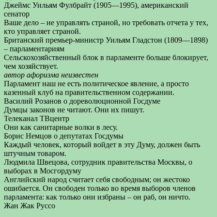
Джеймс Уильям Фулбрайт (1905—1995), американский
сенатор
Ваше дело – не управлять страной, но требовать отчета у тех,
кто управляет страной.
Британский премьер-министр Уильям Гладстон (1809—1898)
– парламентариям
Сельскохозяйственный блок в парламенте больше блокирует,
чем хозяйствует.
автор афоризма неизвестен
Парламент наш не есть политическое явление, а просто
казенный клуб на правительственном содержании.
Василий Розанов о дореволюционной Госдуме
Думцы законов не читают. Они их пишут.
Телеканал ТВцентр
Они как санитарные волки в лесу.
Борис Немцов о депутатах Госдумы
Каждый человек, который войдет в эту Думу, должен быть
штучным товаром.
Людмила Швецова, сотрудник правительства Москвы, о
выборах в Мосгордуму
Английский народ считает себя свободным; он жестоко
ошибается. Он свободен только во время выборов членов
парламента: как только они избраны – он раб, он ничто.
Жан Жак Руссо