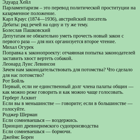
Эдуард Хейл
Парламентаризм – это перевод политической проституции на
казарменное положение.
Карл Краус (1874—1936), австрийский писатель
Дебаты: ряд речей на одну и ту же тему.
Болеслав Пашковский
Депутатам не обязательно уметь прочесть новый закон с
первого раза — для них организуется второе чтение.
Михал Огурек
Поправка к законопроекту: отчаянная попытка законодателей
заставить хвост вертеть собакой.
Леонард Луис Левинсон
Зачем нам законодательствовать для потомства? Что сделало
для нас потомство?
Рот Бойль
Первый, если не единственный долг члена палаты общин —
как можно реже говорить и как можно чаще голосовать.
Герберт Асквит
Если вы в меньшинстве — говорите; если в большинстве —
голосуйте.
Роджер Шерман
Если сомневаешься — воздержись.
Принцип древнеримского судопроизводства
Если сомневаешься — бормочи.
Джеймс Борен