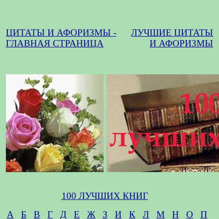
ЦИТАТЫ И АФОРИЗМЫ -
ЛУЧШИЕ ЦИТАТЫ
ГЛАВНАЯ СТРАНИЦА
И АФОРИЗМЫ
100 ЛУЧШИХ КНИГ
А
Б
В
Г
Д
Е
Ж
З
И
К
Л
М
Н
О
П