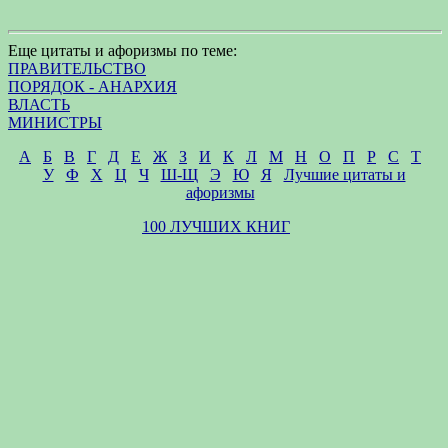
Еще цитаты и афоризмы по теме:
ПРАВИТЕЛЬСТВО
ПОРЯДОК - АНАРХИЯ
ВЛАСТЬ
МИНИСТРЫ
А
Б
В
Г
Д
Е
Ж
З
И
К
Л
М
Н
О
П
Р
С
Т
У
Ф
Х
Ц
Ч
Ш-Щ
Э
Ю
Я
Лучшие цитаты и
афоризмы
100 ЛУЧШИХ КНИГ