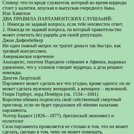
Спикер: что-то вроде служителя, который во время корриды
стоит у калитки, впуская и выпуская очередного быка.
Нэн Хамптон
ДВА ПРАВИЛА ПАРЛАМЕНТСКИХ СЛУШАнИЙ:
1. Никогда не задавай вопроса, если тебе неизвестен ответ.
2. Никогда не задавай вопроса, на который правительство
может ответить без ущерба для своей репутации.
Джон Дифенбейкер
Ни один пьяный матрос не тратит деньги так быстро, как
трезвый конгрессмен.
Американское изречение
Анахарсис, посетив Народное собрание в Афинах, выражал
удивление, что у эллинов говорят мудрецы, а дела решают
невежды.
Диоген Лаэртский
Парламент может сделать все что угодно, кроме одного: он не
может сделать мужчину женщиной, а женщину – мужчиной.
Генри Герберт, лорд Пембрук (ок. 1534—1601)
Королева обязана подписать свой собственный смертный
приговор, если он будет предложен ей обеими палатами
парламента.
Уолтер Баджот (1826—1877), британский экономист и
политолог
Сила парламента проявляется не столько в том, что он может
сделать, сколько в том, чему он может помешать.