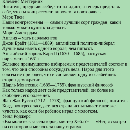
Клеменс Меттерних
Читатель, представь себе, что ты идиот; а теперь представь
себе, что ты конгрессмен; впрочем, я повторяюсь.
Марк Твен
Наши конгрессмены — самый лучший сорт граждан, какой
только можно купить за деньги.
Мори Амстердам
Англия – мать парламентов.
Джон Брайт (1811—1889), английский политик-либерал
Лучше вам иметь одного короля, чем пятьсот.
Английский король Карл II (1630—1685), распуская
парламент в 1681 г.
Большое преимущество избираемых представителей состоит в
том, что они способны обсуждать дела. Народ для этого
совсем не пригоден, что и составляет одну из слабейших
сторон демократии.
Шарль Монтескье (1689—1755), французский философ
Как только народ дает себе представителей, он более не
свободен; его более нет.
Жан Жак Руссо (1712—1778), французский философ, писатель
Когда конгресс заседает, вся страна испытывает такое же
чувство, как если бы ребенок играл с молотком.
Уилл Роджерс
«Вы молитесь за сенаторов, мистер Хейл?» — «Нет, я смотрю
на сенаторов и молюсь за нашу страну».