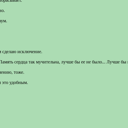
ыбрасывает.
но.
зум.
ем сделаю исключение.
 Память сердца так мучительна, лучше бы ее не было... Лучше бы 
лению, тоже.
л это удобным.