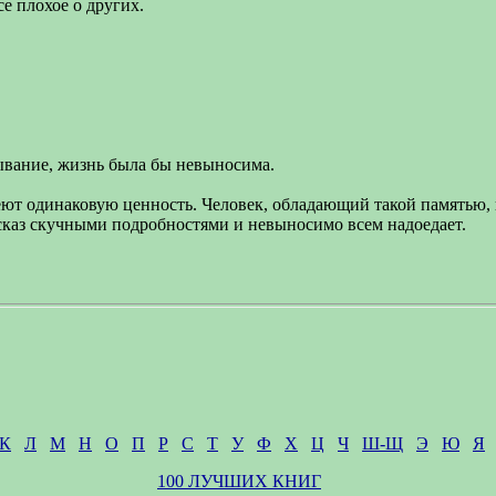
се плохое о других.
бывание, жизнь была бы невыносима.
меют одинаковую ценность. Человек, обладающий такой памятью, 
ссказ скучными подробностями и невыносимо всем надоедает.
К
Л
М
Н
О
П
Р
С
Т
У
Ф
Х
Ц
Ч
Ш-Щ
Э
Ю
Я
100 ЛУЧШИХ КНИГ