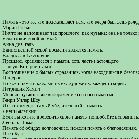
Память - это то, что подсказывает нам, что вчера был день ро
Марио Рокко
Ничто не напоминает так прошлого, как музыка; она не только 
меланхолической дымкой
Анна де Сталь
Единственной мерой времени является память.
Владислав Гжегорчик
Прошлое, хранящееся в памяти, есть часть настоящего.
Тадеуш Котарбиньский
Воспоминание о былых страданиях, когда находишься в безопас
Цицерон
В своей памяти каждый из нас художник: каждый творит.
Патришия Хампл
Многие путают свое воображение со своей памятью.
Генри Уилер Шоу
Из всех лжецов самый убедительный – память.
Януш Бялэцкий
Если вы хотите проверить свою память, попробуйте вспомнить,
Леонард Томас
Память об обидах долговечнее, нежели память о благодеяниях.
Пьер Буаст