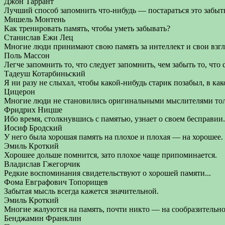
Джон Таррант
Лучший способ запомнить что-нибудь — постараться это забыт
Мишель Монтень
Как тренировать память, чтобы уметь забывать?
Станислав Ежи Лец
Многие люди принимают свою память за интеллект и свои взгл
Поль Массон
Легче запомнить то, что следует запомнить, чем забыть то, что 
Тадеуш Котарбиньский
Я ни разу не слыхал, чтобы какой-нибудь старик позабыл, в как
Цицерон
Многие люди не становились оригинальными мыслителями тол
Фридрих Ницше
Ибо время, столкнувшись с памятью, узнает о своем бесправии.
Иосиф Бродский
У него была хорошая память на плохое и плохая — на хорошее.
Эмиль Кроткий
Хорошее дольше помнится, зато плохое чаще припоминается.
Владислав Гжегорчик
Редкие воспоминания свидетельствуют о хорошей памяти...
Фома Евграфович Топорищев
Забытая мысль всегда кажется значительной.
Эмиль Кроткий
Многие жалуются на память, почти никто — на сообразительно
Бенджамин Франклин