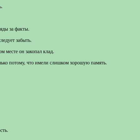
ь.
яды за факты.
следует забыть.
ом месте он закопал клад.
ько потому, что имели слишком хорошую память.
сть.