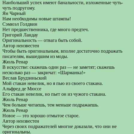
Наибольший успех имеют банальности, изложенные чуть-
чуть подругому.
Ян Чарный
Нам необходимы новые штампы!
Сэмюэл Голдвин
Нет предшественника, где много предтеч.
Григорий Ландау
Оригинальность — отвага быть собой.
Автор неизвестен
Чтобы быть оригинальным, вполне достаточно подражать
писателям, вышедшим из моды.
Жюль Ренар
В искусстве: скажешь один раз — не заметят; скажешь
несколько раз — закричат: «Шарманка!»
Веслав Брудзиньский
Мой стакан невелик, но я пью из своего стакана.
Альфред де Мюссе
Его стакан невелик, но пьет он из чужого стакана.
Жюль Ренар
Чем больше читаешь, тем меньше подражаешь.
Жюль Ренар
Новое — это хорошо отмытое старое.
Автор неизвестен
Через своих подражателей многие доказали, что они не
оригинальны.