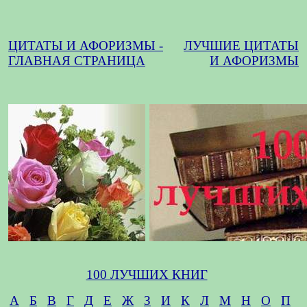
ЦИТАТЫ И АФОРИЗМЫ -
ЛУЧШИЕ ЦИТАТЫ
ГЛАВНАЯ СТРАНИЦА
И АФОРИЗМЫ
100 ЛУЧШИХ КНИГ
А
Б
В
Г
Д
Е
Ж
З
И
К
Л
М
Н
О
П