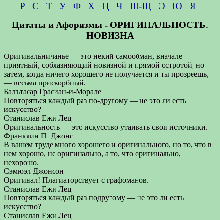
Р
С
Т
У
Ф
Х
Ц
Ч
Ш-Щ
Э
Ю
Я
Цитаты и Афоризмы - ОРИГИНАЛЬНОСТЬ.
НОВИЗНА
Оригинальничанье — это некий самообман, вначале
приятный, соблазняющий новизной и прямой остротой, но
затем, когда ничего хорошего не получается и ты прозреешь,
— весьма прискорбный.
Балътасар Грасиан-и-Морале
Повторяться каждый раз по-другому — не это ли есть
искусство?
Станислав Ежи Лец
Оригинальность — это искусство утаивать свои источники.
Франклин П. Джонс
В вашем труде много хорошего и оригинального, но то, что в
нем хорошо, не оригинально, а то, что оригинально,
нехорошо.
Сэмюэл Джонсон
Оригинал! Плагиаторствует с графоманов.
Станислав Ежи Лец
Повторяться каждый раз подругому — не это ли есть
искусство?
Станислав Ежи Лец