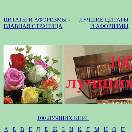
ЦИТАТЫ И АФОРИЗМЫ -
ЛУЧШИЕ ЦИТАТЫ
ГЛАВНАЯ СТРАНИЦА
И АФОРИЗМЫ
100 ЛУЧШИХ КНИГ
А
Б
В
Г
Д
Е
Ж
З
И
К
Л
М
Н
О
П