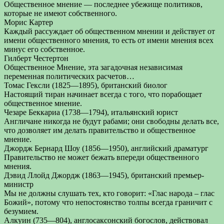
Общественное мнение — последнее убежище политиков,
которые не имеют собственного.
Морис Картер
Каждый рассуждает об общественном мнении и действует от
имени общественного мнения, то есть от имени мнения всех
минус его собственное.
Гилберт Честертон
Общественное Мнение, эта загадочная независимая
переменная политических расчетов…
Томас Гексли (1825—1895), британский биолог
Настоящий тиран начинает всегда с того, что порабощает
общественное мнение.
Чезаре Беккариа (1738—1794), итальянский юрист
Англичане никогда не будут рабами; они свободны делать все,
что дозволяет им делать правительство и общественное
мнение.
Джордж Бернард Шоу (1856—1950), английский драматург
Правительство не может бежать впереди общественного
мнения.
Дэвид Ллойд Джордж (1863—1945), британский премьер-
министр
Мы не должны слушать тех, кто говорит: «Глас народа – глас
Божий», потому что непостоянство толпы всегда граничит с
безумием.
Алкуин (735—804), англосаксонский богослов, действовал