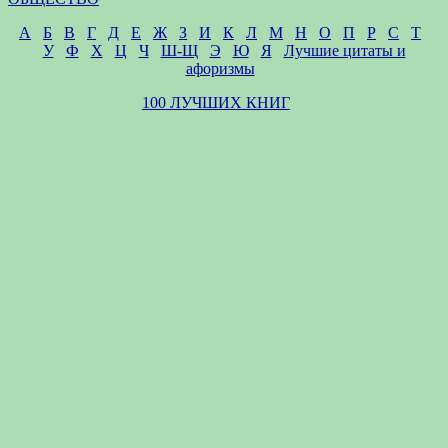
А
Б
В
Г
Д
Е
Ж
З
И
К
Л
М
Н
О
П
Р
С
Т
У
Ф
Х
Ц
Ч
Ш-Щ
Э
Ю
Я
Лучшие цитаты и
афоризмы
100 ЛУЧШИХ КНИГ