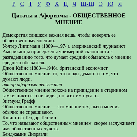
Р
С
Т
У
Ф
Х
Ц
Ч
Ш-Щ
Э
Ю
Я
Цитаты и Афоризмы - ОБЩЕСТВЕННОЕ
МНЕНИЕ
Демократия слишком важная вещь, чтобы доверять ее
общественному мнению.
Уолтер Липпманн (1889—1974), американский журналист
Американцы привержены чрезмерной склонности к
разгадыванию того, что думает средний обыватель о мнении
среднего обывателя.
Джон Кейнс (1883—1946), британский экономист
Общественное мнение: то, что люди думают о том, что
думают люди.
автор афоризма неизвестен
Общественное мнение похоже на привидение в старинном
замке: никто его не видел, но всех им пугают.
Зигмунд Графф
Общественное мнение — это мнение тех, чьего мнения
обычно не спрашивают.
Кшиштоф Теодор Теплиц
То, что называют общественным мнением, скорее заслуживает
имя общественных чувств.
Бенджамин Дизраэли