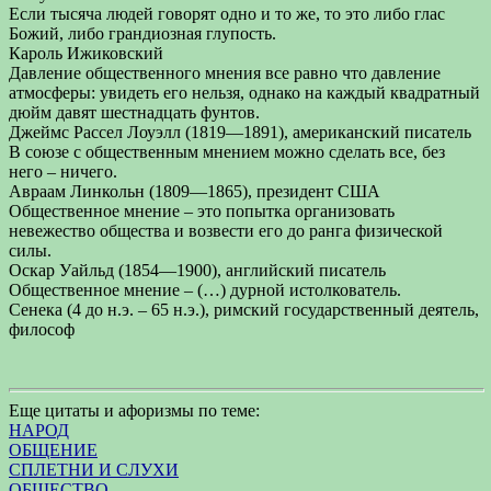
Если тысяча людей говорят одно и то же, то это либо глас
Божий, либо грандиозная глупость.
Кароль Ижиковский
Давление общественного мнения все равно что давление
атмосферы: увидеть его нельзя, однако на каждый квадратный
дюйм давят шестнадцать фунтов.
Джеймс Рассел Лоуэлл (1819—1891), американский писатель
В союзе с общественным мнением можно сделать все, без
него – ничего.
Авраам Линкольн (1809—1865), президент США
Общественное мнение – это попытка организовать
невежество общества и возвести его до ранга физической
силы.
Оскар Уайльд (1854—1900), английский писатель
Общественное мнение – (…) дурной истолкователь.
Сенека (4 до н.э. – 65 н.э.), римский государственный деятель,
философ
Еще цитаты и афоризмы по теме:
НАРОД
ОБЩЕНИЕ
СПЛЕТНИ И СЛУХИ
ОБЩЕСТВО