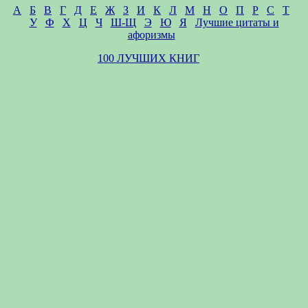
А
Б
В
Г
Д
Е
Ж
З
И
К
Л
М
Н
О
П
Р
С
Т
У
Ф
Х
Ц
Ч
Ш-Щ
Э
Ю
Я
Лучшие цитаты и
афоризмы
100 ЛУЧШИХ КНИГ