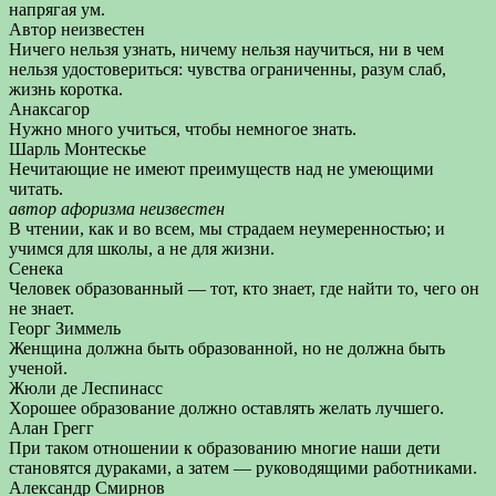
напрягая ум.
Автор неизвестен
Ничего нельзя узнать, ничему нельзя научиться, ни в чем
нельзя удостовериться: чувства ограниченны, разум слаб,
жизнь коротка.
Анаксагор
Нужно много учиться, чтобы немногое знать.
Шарль Монтескье
Нечитающие не имеют преимуществ над не умеющими
читать.
автор афоризма неизвестен
В чтении, как и во всем, мы страдаем неумеренностью; и
учимся для школы, а не для жизни.
Сенека
Человек образованный — тот, кто знает, где найти то, чего он
не знает.
Георг Зиммель
Женщина должна быть образованной, но не должна быть
ученой.
Жюли де Леспинасс
Хорошее образование должно оставлять желать лучшего.
Алан Грегг
При таком отношении к образованию многие наши дети
становятся дураками, а затем — руководящими работниками.
Александр Смирнов