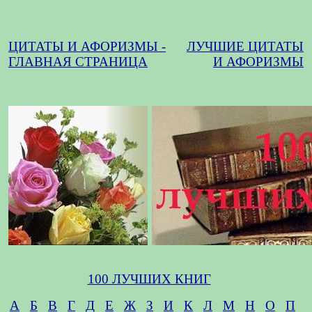
ЦИТАТЫ И АФОРИЗМЫ -
ЛУЧШИЕ ЦИТАТЫ
ГЛАВНАЯ СТРАНИЦА
И АФОРИЗМЫ
100 ЛУЧШИХ КНИГ
А
Б
В
Г
Д
Е
Ж
З
И
К
Л
М
Н
О
П