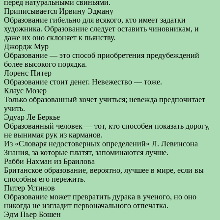
перед натуральными свиньями.
Приписывается Ирвину Эдману
Образование гибельно для всякого, кто имеет задатки
художника. Образование следует оставить чиновникам, и
даже их оно склоняет к пьянству.
Джордж Мур
Образование — это способ приобретения предубеждений
более высокого порядка.
Лоренс Питер
Образование стоит денег. Невежество — тоже.
Клаус Мозер
Только образованный хочет учиться; невежда предпочитает
учить.
Эдуар Ле Беркье
Образованный человек — тот, кто способен показать дорогу,
не вынимая рук из карманов.
Из «Словаря недостоверных определений» Л. Левинсона
Знания, за которые платят, запоминаются лучше.
Рабби Нахман из Браилова
Британское образование, вероятно, лучшее в мире, если вы
способны его пережить.
Питер Устинов
Образование может превратить дурака в ученого, но оно
никогда не изгладит первоначального отпечатка.
Эдм Пьер Бошен