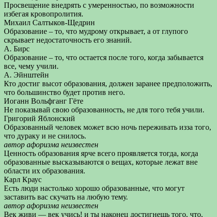
Просвещение внедрять с умеренностью, по возможности
избегая кровопролития.
Михаил Салтыков-Щедрин
Образование – то, что мудрому открывает, а от глупого
скрывает недостаточность его знаний.
А. Бирс
Образование – то, что остается после того, когда забывается
все, чему учили.
А. Эйнштейн
Кто достиг высот образования, должен заранее предположить,
что большинство будет против него.
Иоганн Вольфганг Гёте
Не показывай свою образованность, не для того тебя учили.
Григорий Яблонский
Образованный человек может всю ночь переживать изза того,
что дураку и не снилось.
автор афоризма неизвестен
Ценность образования ярче всего проявляется тогда, когда
образованные высказываются о вещах, которые лежат вне
области их образования.
Карл Краус
Есть люди настолько хорошо образованные, что могут
заставить вас скучать на любую тему.
автор афоризма неизвестен
Век живи — век учись! и ты наконец достигнешь того, что,