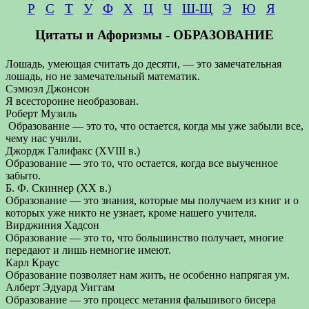
Р
С
Т
У
Ф
Х
Ц
Ч
Ш-Щ
Э
Ю
Я
Цитаты и Афоризмы - ОБРАЗОВАНИЕ
Лошадь, умеющая считать до десяти, — это замечательная
лошадь, но не замечательный математик.
Сэмюэл Джонсон
Я всесторонне необразован.
Роберт Музиль
Образование — это то, что остается, когда мы уже забыли все,
чему нас учили.
Джордж Галифакс (XVIII в.)
Образование — это то, что остается, когда все выученное
забыто.
Б. Ф. Скиннер (XX в.)
Образование — это знания, которые мы получаем из книг и о
которых уже никто не узнает, кроме нашего учителя.
Вирджиния Хадсон
Образование — это то, что большинство получает, многие
передают и лишь немногие имеют.
Карл Краус
Образование позволяет нам жить, не особенно напрягая ум.
Алберт Эдуард Уиггам
Образование — это процесс метания фальшивого бисера