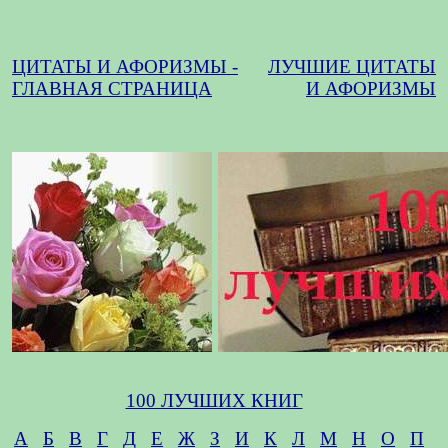
ЦИТАТЫ И АФОРИЗМЫ -
ЛУЧШИЕ ЦИТАТЫ
ГЛАВНАЯ СТРАНИЦА
И АФОРИЗМЫ
100 ЛУЧШИХ КНИГ
А
Б
В
Г
Д
Е
Ж
З
И
К
Л
М
Н
О
П