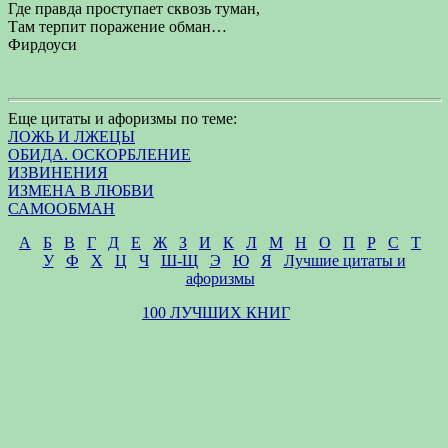
Где правда проступает сквозь туман,
Там терпит поражение обман…
Фирдоуси
Еще цитаты и афоризмы по теме:
ЛОЖЬ И ЛЖЕЦЫ
ОБИДА. ОСКОРБЛЕНИЕ
ИЗВИНЕНИЯ
ИЗМЕНА В ЛЮБВИ
САМООБМАН
А
Б
В
Г
Д
Е
Ж
З
И
К
Л
М
Н
О
П
Р
С
Т
У
Ф
Х
Ц
Ч
Ш-Щ
Э
Ю
Я
Лучшие цитаты и
афоризмы
100 ЛУЧШИХ КНИГ