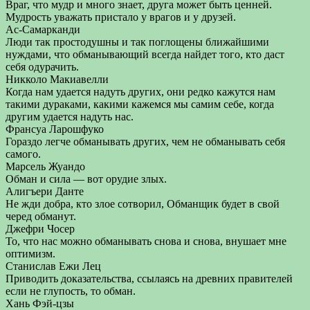
Враг, что мудр и много знает, друга может быть ценней.
Мудрость уважать пристало у врагов и у друзей.
Ас-Самарканди
Люди так простодушны и так поглощены ближайшими
нуждами, что обманывающий всегда найдет того, кто даст
себя одурачить.
Никколо Макиавелли
Когда нам удается надуть других, они редко кажутся нам
такими дураками, какими кажемся мы самим себе, когда
другим удается надуть нас.
Франсуа Ларошфуко
Гораздо легче обманывать других, чем не обманывать себя
самого.
Марсель Жуандо
Обман и сила — вот орудие злых.
Алигъери Данте
Не жди добра, кто злое сотворил, Обманщик будет в свой
черед обманут.
Джефри Чосер
То, что нас можно обманывать снова и снова, внушает мне
оптимизм.
Станислав Ежи Лец
Приводить доказательства, ссылаясь на древних правителей
если не глупость, то обман.
Хань Фэй-цзы