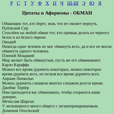
Р
С
Т
У
Ф
Х
Ц
Ч
Ш-Щ
Э
Ю
Я
Цитаты и Афоризмы - ОБМАН
Обманщик тот, кто берет, зная, что не сможет вернуть.
Публилий Сир
Способен на любой обман тот, кто привык делать из черного
белое и из белого черное.
Овидий
Никогда один человек не мог обмануть всех, да и все не могли
обмануть одного человека.
Плиний Младший
Мир желает быть обманутым, пусть же его обманывают.
Карло Караффа
Можно все время дурачить некоторых, можно некоторое
время дурачить всех, но нельзя все время дурачить всех.
Авраам Линкольн
Можно дурачить слишком многих слишком долгое время.
Джеймс Тербер
Нам приходится вас обманывать, чтобы сохранить ваше
доверие.
Мечислав Шарган
У легковерного много общего с легкоперевариваемым.
Доминик Ополъский