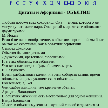
Р
С
Т
У
Ф
Х
Ц
Ч
Ш-Щ
Э
Ю
Я
Цитаты и Афоризмы - ОБЪЯТИЯ
Любовь дороже всех сокровищ. Она — алмаз, которого не
могут купить даже цари. Она целый мир, хотя ее обнимают
двумя руками.
М. Йокаи
Если б не наше воображение, в объятиях горничной мы были
бы так же счастливы, как в объятиях герцогини.
Сэмюэл Джонсон
Объятия бывают разными –
Дружескими, братскими, любовными,
И в этих объятиях мы забываем,
Что всех нас когда нибудь обнимет смерть.
Е. Евтушенко
Время разбрасывать камни, и время собирать камни; время
обнимать, и время уклоняться от объятий…
Екклезиаст, 3, 1–8
Чем слабее женщина, тем крепче ее объятья.
Аркадий Давидович
В объятиях мужчины есть место только для одной женщины.
Ванда Блоньская
Упасть в объятия мужчины – лучший способ отделаться от