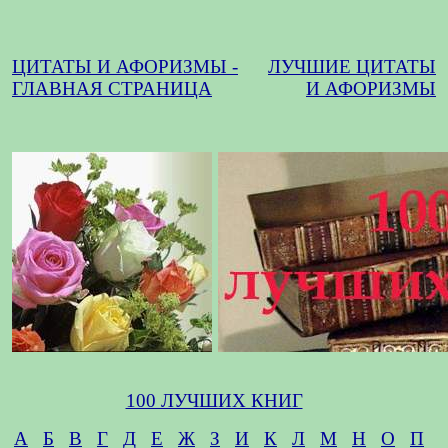
ЦИТАТЫ И АФОРИЗМЫ -
ЛУЧШИЕ ЦИТАТЫ
ГЛАВНАЯ СТРАНИЦА
И АФОРИЗМЫ
100 ЛУЧШИХ КНИГ
А
Б
В
Г
Д
Е
Ж
З
И
К
Л
М
Н
О
П