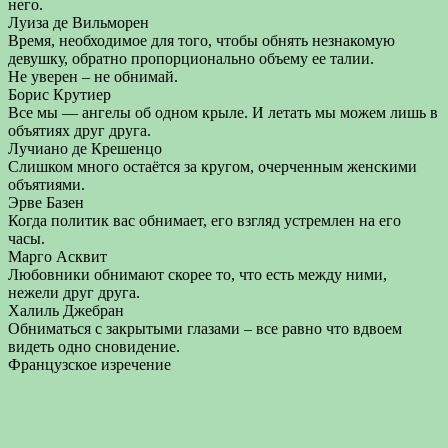
него.
Луиза де Вильморен
Время, необходимое для того, чтобы обнять незнакомую
девушку, обратно пропорционально объему ее талии.
Не уверен – не обнимай.
Борис Крутиер
Все мы — ангелы об одном крыле. И летать мы можем лишь в
объятиях друг друга.
Лучиано де Крешенцо
Слишком много остаётся за кругом, очерченным женскими
объятиями.
Эрве Базен
Когда политик вас обнимает, его взгляд устремлен на его
часы.
Марго Асквит
Любовники обнимают скорее то, что есть между ними,
нежели друг друга.
Халиль Джебран
Обниматься с закрытыми глазами – все равно что вдвоем
видеть одно сновидение.
Французское изречение