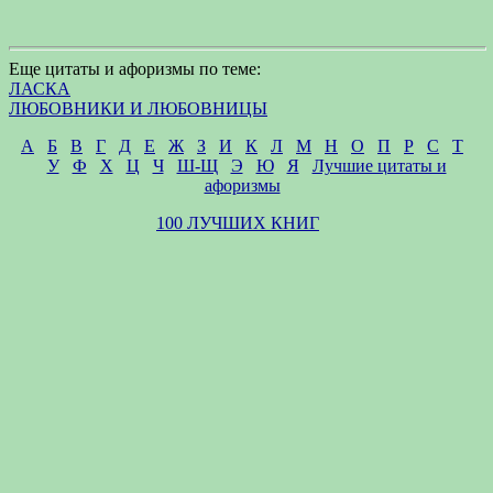
Еще цитаты и афоризмы по теме:
ЛАСКА
ЛЮБОВНИКИ И ЛЮБОВНИЦЫ
А
Б
В
Г
Д
Е
Ж
З
И
К
Л
М
Н
О
П
Р
С
Т
У
Ф
Х
Ц
Ч
Ш-Щ
Э
Ю
Я
Лучшие цитаты и
афоризмы
100 ЛУЧШИХ КНИГ