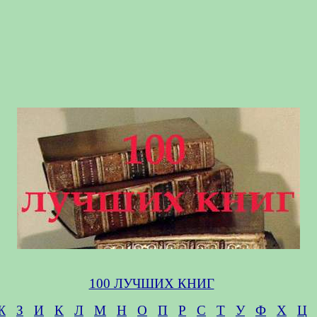
100 ЛУЧШИХ КНИГ
Ж
З
И
К
Л
М
Н
О
П
Р
С
Т
У
Ф
Х
Ц