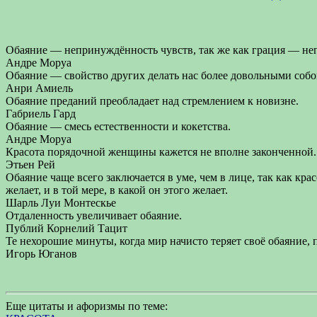
Обаяние — непринуждённость чувств, так же как грация — н
Андре Моруа
Обаяние — свойство других делать нас более довольными собо
Анри Амиель
Обаяние преданий преобладает над стремлением к новизне.
Габриель Гард
Обаяние — смесь естественности и кокетства.
Андре Моруа
Красота порядочной женщины кажется не вполне законченной. 
Этьен Рей
Обаяние чаще всего заключается в уме, чем в лице, так как кр
желает, и в той мере, в какой он этого желает.
Шарль Луи Монтескье
Отдаленность увеличивает обаяние.
Публий Корнелий Тацит
Те нехорошие минуты, когда мир начисто теряет своё обаяние, п
Игорь Юганов
Еще цитаты и афоризмы по теме: