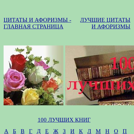
ЦИТАТЫ И АФОРИЗМЫ -
ЛУЧШИЕ ЦИТАТЫ
ГЛАВНАЯ СТРАНИЦА
И АФОРИЗМЫ
100 ЛУЧШИХ КНИГ
А
Б
В
Г
Д
Е
Ж
З
И
К
Л
М
Н
О
П