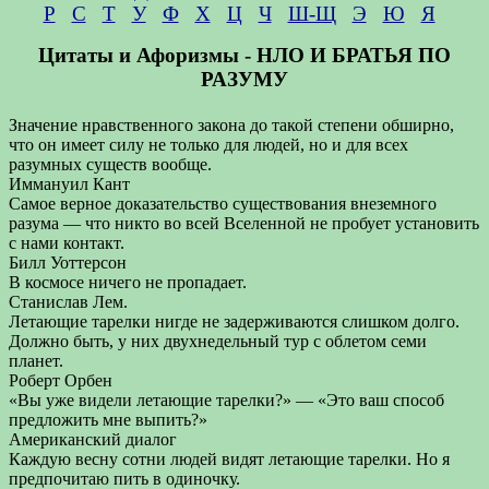
Р
С
Т
У
Ф
Х
Ц
Ч
Ш-Щ
Э
Ю
Я
Цитаты и Афоризмы - НЛО И БРАТЬЯ ПО
РАЗУМУ
Значение нравственного закона до такой степени обширно,
что он имеет силу не только для людей, но и для всех
разумных существ вообще.
Иммануил Кант
Самое верное доказательство существования внеземного
разума — что никто во всей Вселенной не пробует установить
с нами контакт.
Билл Уоттерсон
В космосе ничего не пропадает.
Станислав Лем.
Летающие тарелки нигде не задерживаются слишком долго.
Должно быть, у них двухнедельный тур с облетом семи
планет.
Роберт Орбен
«Вы уже видели летающие тарелки?» — «Это ваш способ
предложить мне выпить?»
Американский диалог
Каждую весну сотни людей видят летающие тарелки. Но я
предпочитаю пить в одиночку.