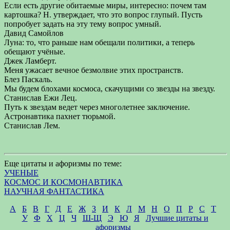
Если есть другие обитаемые миры, интересно: почем там
картошка? Н. утверждает, что это вопрос глупый. Пусть
попробует задать на эту тему вопрос умный.
Давид Самойлов
Луна: то, что раньше нам обещали политики, а теперь
обещают учёные.
Джек Ламберт.
Меня ужасает вечное безмолвие этих пространств.
Блез Паскаль.
Мы будем блохами космоса, скачущими со звезды на звезду.
Станислав Ежи Лец.
Путь к звездам ведет через многолетнее заключение.
Астронавтика пахнет тюрьмой.
Станислав Лем.
Еще цитаты и афоризмы по теме:
УЧЕНЫЕ
КОСМОС И КОСМОНАВТИКА
НАУЧНАЯ ФАНТАСТИКА
А
Б
В
Г
Д
Е
Ж
З
И
К
Л
М
Н
О
П
Р
С
Т
У
Ф
Х
Ц
Ч
Ш-Щ
Э
Ю
Я
Лучшие цитаты и
афоризмы