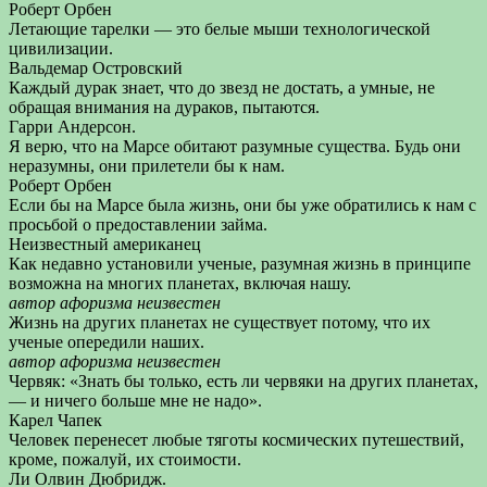
Роберт Орбен
Летающие тарелки — это белые мыши технологической
цивилизации.
Вальдемар Островский
Каждый дурак знает, что до звезд не достать, а умные, не
обращая внимания на дураков, пытаются.
Гарри Андерсон.
Я верю, что на Марсе обитают разумные существа. Будь они
неразумны, они прилетели бы к нам.
Роберт Орбен
Если бы на Марсе была жизнь, они бы уже обратились к нам с
просьбой о предоставлении займа.
Неизвестный американец
Как недавно установили ученые, разумная жизнь в принципе
возможна на многих планетах, включая нашу.
автор афоризма неизвестен
Жизнь на других планетах не существует потому, что их
ученые опередили наших.
автор афоризма неизвестен
Червяк: «Знать бы только, есть ли червяки на других планетах,
— и ничего больше мне не надо».
Карел Чапек
Человек перенесет любые тяготы космических путешествий,
кроме, пожалуй, их стоимости.
Ли Олвин Дюбридж.